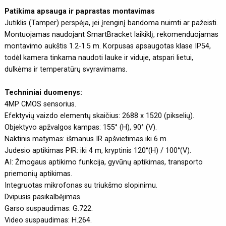
Patikima apsauga ir paprastas montavimas
Jutiklis (Tamper) perspėja, jei įrenginį bandoma nuimti ar pažeisti.
Montuojamas naudojant SmartBracket laikiklį, rekomenduojamas
montavimo aukštis 1.2-1.5 m. Korpusas apsaugotas klase IP54,
todėl kamera tinkama naudoti lauke ir viduje, atspari lietui,
dulkėms ir temperatūrų svyravimams.
Techniniai duomenys:
4MP CMOS sensorius.
Efektyvių vaizdo elementų skaičius: 2688 x 1520 (pikselių).
Objektyvo apžvalgos kampas: 155° (H), 90° (V).
Naktinis matymas: išmanus IR apšvietimas iki 6 m.
Judesio aptikimas PIR: iki 4 m, kryptinis 120°(H) / 100°(V).
AI: Žmogaus aptikimo funkcija, gyvūnų aptikimas, transporto
priemonių aptikimas.
Integruotas mikrofonas su triukšmo slopinimu.
Dvipusis pasikalbėjimas.
Garso suspaudimas: G.722.
Video suspaudimas: H.264.