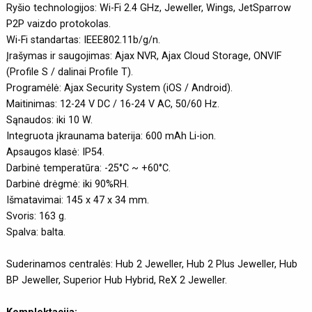
Ryšio technologijos: Wi-Fi 2.4 GHz, Jeweller, Wings, JetSparrow
P2P vaizdo protokolas.
Wi-Fi standartas: IEEE802.11b/g/n.
Įrašymas ir saugojimas: Ajax NVR, Ajax Cloud Storage, ONVIF
(Profile S / dalinai Profile T).
Programėlė: Ajax Security System (iOS / Android).
Maitinimas: 12-24 V DC / 16-24 V AC, 50/60 Hz.
Sąnaudos: iki 10 W.
Integruota įkraunama baterija: 600 mAh Li-ion.
Apsaugos klasė: IP54.
Darbinė temperatūra: -25°C ~ +60°C.
Darbinė drėgmė: iki 90%RH.
Išmatavimai: 145 x 47 x 34 mm.
Svoris: 163 g.
Spalva: balta.
Suderinamos centralės: Hub 2 Jeweller, Hub 2 Plus Jeweller, Hub
BP Jeweller, Superior Hub Hybrid, ReX 2 Jeweller.