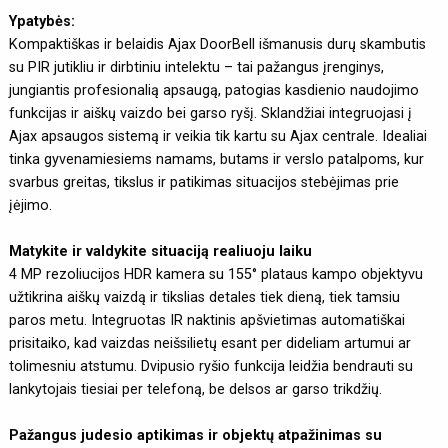
Ypatybės:
Kompaktiškas ir belaidis Ajax DoorBell išmanusis durų skambutis
su PIR jutikliu ir dirbtiniu intelektu – tai pažangus įrenginys,
jungiantis profesionalią apsaugą, patogias kasdienio naudojimo
funkcijas ir aiškų vaizdo bei garso ryšį. Sklandžiai integruojasi į
Ajax apsaugos sistemą ir veikia tik kartu su Ajax centrale. Idealiai
tinka gyvenamiesiems namams, butams ir verslo patalpoms, kur
svarbus greitas, tikslus ir patikimas situacijos stebėjimas prie
įėjimo.
Matykite ir valdykite situaciją realiuoju laiku
4 MP rezoliucijos HDR kamera su 155° plataus kampo objektyvu
užtikrina aiškų vaizdą ir tikslias detales tiek dieną, tiek tamsiu
paros metu. Integruotas IR naktinis apšvietimas automatiškai
prisitaiko, kad vaizdas neišsilietų esant per dideliam artumui ar
tolimesniu atstumu. Dvipusio ryšio funkcija leidžia bendrauti su
lankytojais tiesiai per telefoną, be delsos ar garso trikdžių.
Pažangus judesio aptikimas ir objektų atpažinimas su