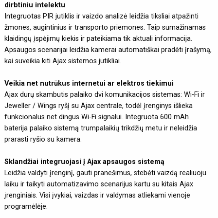
dirbtiniu intelektu
Integruotas PIR jutiklis ir vaizdo analizė leidžia tiksliai atpažinti
žmones, augintinius ir transporto priemones. Taip sumažinamas
klaidingų įspėjimų kiekis ir pateikiama tik aktuali informacija.
Apsaugos scenarijai leidžia kamerai automatiškai pradėti įrašymą,
kai suveikia kiti Ajax sistemos jutikliai.
Veikia net nutrūkus internetui ar elektros tiekimui
Ajax durų skambutis palaiko dvi komunikacijos sistemas: Wi-Fi ir
Jeweller / Wings ryšį su Ajax centrale, todėl įrenginys išlieka
funkcionalus net dingus Wi-Fi signalui. Integruota 600 mAh
baterija palaiko sistemą trumpalaikių trikdžių metu ir neleidžia
prarasti ryšio su kamera.
Sklandžiai integruojasi į Ajax apsaugos sistemą
Leidžia valdyti įrenginį, gauti pranešimus, stebėti vaizdą realiuoju
laiku ir taikyti automatizavimo scenarijus kartu su kitais Ajax
įrenginiais. Visi įvykiai, vaizdas ir valdymas atliekami vienoje
programėlėje.