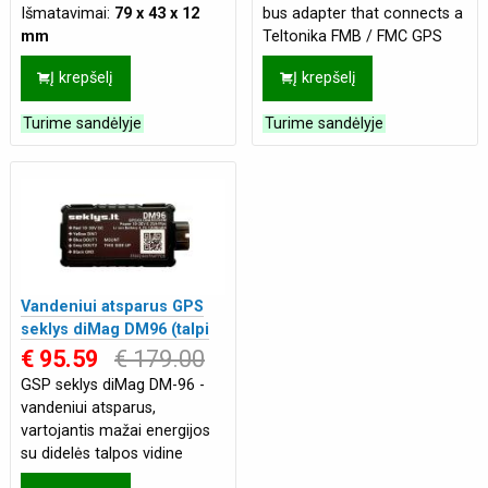
Išmatavimai:
79 x 43 x 12
bus adapter that connects a
mm
Teltonika FMB / FMC GPS
Maitinimas:
Vidinis 170 mAh
tracker to a vehicle's CAN
Į krepšelį
Į krepšelį
Back-up
,
Išorinis 10-30
bus, letting the tracker
VDC
**both read CAN telemetry
Turime sandėlyje
Turime sandėlyje
Paskirtis:
Automobiliams
,
and send control comma
Motociklams
Tinklas:
4G
Tipas:
Profesionalus
Vandeniui atsparus GPS
seklys diMag DM96 (talpi
vidinė baterija)
€ 95.59
€ 179.00
GSP seklys diMag DM-96 -
vandeniui atsparus,
vartojantis mažai energijos
su didelės talpos vidine
baterija! Veikimas iki 30