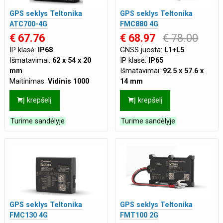
GPS seklys Teltonika
GPS seklys Teltonika
ATC700-4G
FMC880 4G
€ 67.76
€ 68.97
€ 78.00
IP klasė:
IP68
GNSS juosta:
L1+L5
Išmatavimai:
62 x 54 x 20
IP klasė:
IP65
mm
Išmatavimai:
92.5 x 57.6 x
Maitinimas:
Vidinis 1000
14 mm
mAh
,
Išorinis USB-C
Maitinimas:
Vidinis 170 mAh
Į krepšelį
Į krepšelį
Paskirtis:
Nešiojamas
,
Back-up
,
Išorinis 10-30
Universalus
VDC
Turime sandėlyje
Turime sandėlyje
Tinklas:
4G
Paskirtis:
Automobiliams
,
Tipas:
Profesionalus
Motociklams
Tinklas:
4G
Tipas:
Profesionalus
GPS seklys Teltonika
GPS seklys Teltonika
FMC130 4G
FMT100 2G