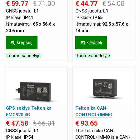
€ 59.77
€ 71.00
€ 44.77
€ 54.00
GNSS juosta:
L1
GNSS juosta:
L1
IP klasė:
IP41
IP klasė:
IP65
Išmatavimai:
65 x 56.6 x
Išmatavimai:
92.5 x 57.6 x
20.6 mm
14 mm
Maitinimas:
Vidinis 170 mAh
Maitinimas:
Vidinis 170 mAh
Į krepšelį
Į krepšelį
Back-up
,
Išorinis 10-30
Back-up
,
Išorinis 10-30
VDC
VDC
Turime sandėlyje
Turime sandėlyje
Paskirtis:
Automobiliams
Paskirtis:
Motociklams
,
Tinklas:
4G
Automobiliams
Tipas:
Profesionalus
Tinklas:
2G
Tipas:
Profesionalus
GPS seklys Teltonika
Teltonika CAN-
FMC920 4G
CONTROL+IMMO
€ 47.58
€ 66.01
€ 93.65
GNSS juosta:
L1
The Teltonika CAN-
IP klasė:
IP54
CONTROL+IMMO is a CAN-