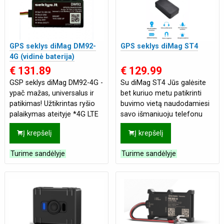
GPS seklys diMag DM92-
GPS seklys diMag ST4
4G (vidinė baterija)
€ 131.89
€ 129.99
GSP seklys diMag DM92-4G -
Su diMag ST4 Jūs galėsite
ypač mažas, universalus ir
bet kuriuo metu patikrinti
patikimas! Užtikrintas ryšio
buvimo vietą naudodamiesi
palaikymas ateityje *4G LTE
savo išmaniuoju telefonu
Cat 1 ryšio technologija su
arba internetu. Daugiau jokių
Į krepšelį
Į krepšelį
galimybe prisijungti
kabelių ar išorinių maitinimo
šaltinių. Šis įkraunamas
Turime sandėlyje
Turime sandėlyje