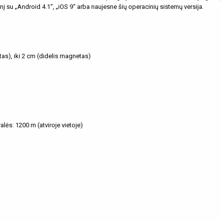
ginį su „Android 4.1“, „iOS 9“ arba naujesne šių operacinių sistemų versija.
s), iki 2 cm (didelis magnetas)
alės: 1200 m (atviroje vietoje)