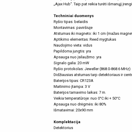
„Ajax Hub“. Taip pat reikia turėti išmanųjį įren
Techniniai duomenys
Ryšio tipas: belaidis
Montavimas: paviršiuje
Atstumas iki magneto: iki 1 cm (mažas magneta
Aptikimo elementas: Reed mygtukas
Naudojimo vieta: vidus
Papildoma jungtis: yra
Apsauga nuo įsilaužimo: yra
Signalo galia: 20 mW
Ryšio protokolas: Jeweller (868.0-868.6 MHz)
Didžiausias atstumas tarp detektoriaus ir centr
Baterijos tipas: CR123A
Maitinimo įtampa: 3 V
Baterijos tarnavimo laikas: 7 m.
Veikia temperatūroje: nuo 0°C iki + 50°C
Apsauga nuo drėgmės: iki 80%
Išmatavimai: 20x90 mm
Komplektacija
Detektorius