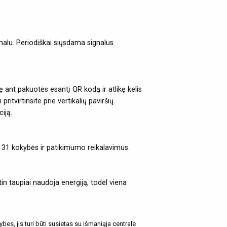
gnalu. Periodiškai siųsdama signalus
 ant pakuotės esantį QR kodą ir atlikę kelis
itvirtinsite prie vertikalių paviršių.
iją.
31 kokybės ir patikimumo reikalavimus.
n taupiai naudoja energiją, todėl viena
bes, jis turi būti susietas su išmaniąja centrale