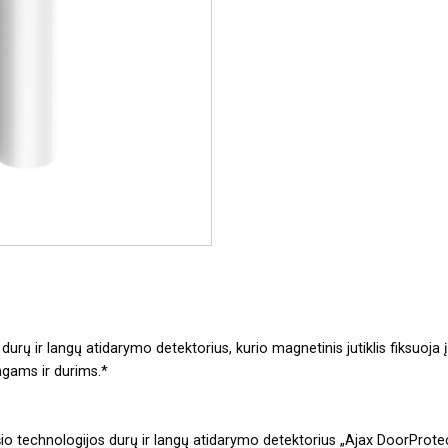
urų ir langų atidarymo detektorius, kurio magnetinis jutiklis fiksuoja į
ngams ir durims.*
šio technologijos durų ir langų atidarymo detektorius „Ajax DoorProtect