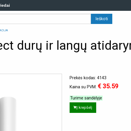
riedai
ACIJA
ct durų ir langų atidar
Prekės kodas: 4143
€ 35.59
Kaina su PVM:
Turime sandėlyje
Į krepšelį