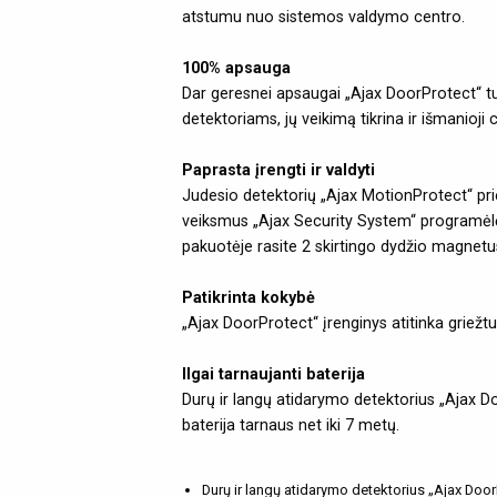
atstumu nuo sistemos valdymo centro.
100% apsauga
Dar geresnei apsaugai „Ajax DoorProtect“ tur
detektoriams, jų veikimą tikrina ir išmanioji 
Paprasta įrengti ir valdyti
Judesio detektorių „Ajax MotionProtect“ pri
veiksmus „Ajax Security System“ programėlėje. 
pakuotėje rasite 2 skirtingo dydžio magnetus.
Patikrinta kokybė
„Ajax DoorProtect“ įrenginys atitinka grie
Ilgai tarnaujanti baterija
Durų ir langų atidarymo detektorius „Ajax Do
baterija tarnaus net iki 7 metų.
Durų ir langų atidarymo detektorius „Ajax DoorPr