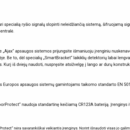
i specialią ryšio signalų slopinti neleidžiančią sistemą, šifruojamą si
centralė.
e „Ajax“ apsaugos sistemos prijungsite išmaniuoju įrenginiu nuskenavę
Be to, dėl specialių „SmartBracket“ laikiklių detektorių labai lengvai pr
 Kurį iš dviejų naudoti, nuspręsite atsižvelgę į lango ar durų konstrukc
žtus Europos apsaugos sistemų gamintojams taikomo standarto EN 501
orProtect“ naudoja standartinę keičiamą CR123A bateriją. Įrenginys iti
otect“ nėra savarankiškai veikiantis įrenginys. Norint išnaudoti visas jo galimy