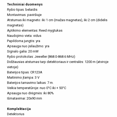
Techniniai duomenys
Ryšio tipas: belaidis
Montavimas: paviršiuje
Atstumas iki magneto: iki 1 cm (mažas magnetas), iki 2 cm (didelis
magnetas)
Aptikimo elementas: Reed mygtukas
Naudojimo vieta: vidus
Papildoma jungtis: yra
Apsauga nuo įsilaužimo: yra
Signalo galia: 20 mW
Ryšio protokolas: Jeweller (868.0-868.6 MHz)
Didžiausias atstumas tarp detektoriaus ir centralės: 1200 m (atviroje
vietoje)
Baterijos tipas: CR123A
Maitinimo įtampa: 3 V
Baterijos tarnavimo laikas: 7 m.
Veikia temperatūroje: nuo 0°C iki + 50°C
Apsauga nuo drėgmės: iki 80%
Išmatavimai: 20x90 mm
Komplektacija
Detektorius