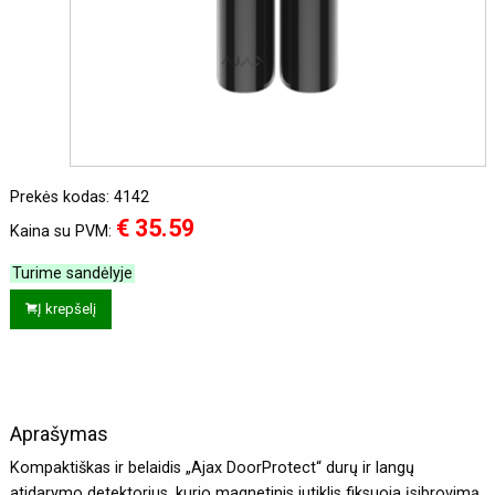
Prekės kodas: 4142
€ 35.59
Kaina su PVM:
Turime sandėlyje
Į krepšelį
Aprašymas
Kompaktiškas ir belaidis „Ajax DoorProtect“ durų ir langų
atidarymo detektorius, kurio magnetinis jutiklis fiksuoja įsibrovimą