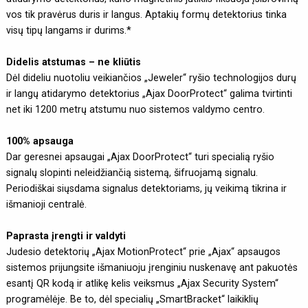
vos tik pravėrus duris ir langus. Aptakių formų detektorius tinka
visų tipų langams ir durims.*
Didelis atstumas – ne kliūtis
Dėl dideliu nuotoliu veikiančios „Jeweler“ ryšio technologijos durų
ir langų atidarymo detektorius „Ajax DoorProtect“ galima tvirtinti
net iki 1200 metrų atstumu nuo sistemos valdymo centro.
100% apsauga
Dar geresnei apsaugai „Ajax DoorProtect“ turi specialią ryšio
signalų slopinti neleidžiančią sistemą, šifruojamą signalu.
Periodiškai siųsdama signalus detektoriams, jų veikimą tikrina ir
išmanioji centralė.
Paprasta įrengti ir valdyti
Judesio detektorių „Ajax MotionProtect“ prie „Ajax“ apsaugos
sistemos prijungsite išmaniuoju įrenginiu nuskenavę ant pakuotės
esantį QR kodą ir atlikę kelis veiksmus „Ajax Security System“
programėlėje. Be to, dėl specialių „SmartBracket“ laikiklių