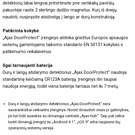
detektorių labai lengvai pritvirtinsite prie vertikalių paviršių.
pakuotėje rasite 2 skirtingo dydžio magnetus. Kurį iš dviejų
naudoti, nuspręsite atsižvelgę į lango ar durų konstrukciją.
Patikrinta kokybė
„Ajax DoorProtect“ įrenginys atitinka griežtus Europos apsaugos
sistemų gamintojams taikomo standarto EN 50131 kokybės ir
patikimumo reikalavimus.
Ilgai tarnaujanti baterija
Durų ir langų atidarymo detektorius „Ajax DoorProtect“ naudoja
standartinę keičiamą CR123A bateriją. Įrenginys itin taupiai
naudoja energiją, todėl viena baterija tarnaus net iki 7 metų.
Durų ir langų atidarymo detektorius „Ajax DoorProtect“ nėra
savarankiškai veikiantis įrenginys. Norint išnaudoti visas jo galimybes,
jis turi būti susietas su išmaniąja centrale „Ajax Hub“. Taip pat reikia
turėti išmanųjį įrenginį su „Android 4.1“, „iOS 9“ arba naujesne šių
operacinių sistemų versija.