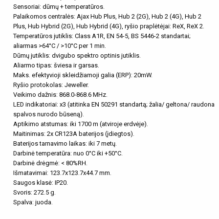
Sensoriai: dūmų + temperatūros.
Palaikomos centralės: Ajax Hub Plus, Hub 2 (2G), Hub 2 (4G), Hub 2
Plus, Hub Hybrid (2G), Hub Hybrid (4G), ryšio praplėtėjai: ReX, ReX 2.
Temperatūros jutiklis: Class A1R, EN 54-5, BS 5446-2 standartai;
aliarmas >64°C / >10°C per 1 min.
Dūmų jutiklis: dvigubo spektro optinis jutiklis.
Aliarmo tipas: šviesa ir garsas.
Maks. efektyvioji skleidžiamoji galia (ERP): 20mW.
Ryšio protokolas: Jeweller.
Veikimo dažnis: 868.0-868.6 MHz.
LED indikatoriai: x3 (atitinka EN 50291 standartą; žalia/ geltona/ raudona
spalvos nurodo būseną).
Aptikimo atstumas: iki 1700 m (atviroje erdvėje).
Maitinimas: 2x CR123A baterijos (įdiegtos).
Baterijos tarnavimo laikas: iki 7 metų.
Darbinė temperatūra: nuo 0°C iki +50°C.
Darbinė drėgmė: < 80%RH.
Išmatavimai: 123.7x123.7x44.7 mm.
Saugos klasė: IP20.
Svoris: 272.5 g.
Spalva: juoda.