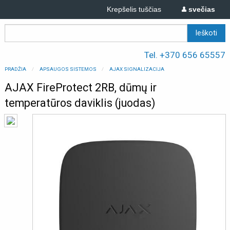
Krepšelis tuščias
svečias
Tel. +370 656 65557
PRADŽIA
APSAUGOS SISTEMOS
AJAX SIGNALIZACIJA
AJAX FireProtect 2RB, dūmų ir
temperatūros daviklis (juodas)