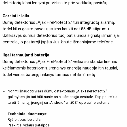
detektorių labai lengvai pritvirtinsite prie vertikalių paviršių.
Garsiai ir laiku
Dūmų detektorius „Ajax FireProtect 2" turi integruotą aliarmą,
todėl kilus gaisro pavojui, jis ims kaukti net 85 dB stiprumu.
Užfiksavęs dūmus detektorius tuoj pat siunčia signalą išmaniajai
centralei, o pastaroji įspėja Jus žinute išmaniajame telefone.
Ilgai tarnaujanti baterija
Dūmų detektorius „Ajax FireProtect 2" veikia su standartinėmis
keičiamomis baterijomis. Įrenginys energiją naudoja itin taupiai,
todėl vienas baterijų rinkinys tarnaus net iki 7 metų.
Norint išnaudoti visas dūmų detektoriaus „Ajax FireProtect 2"
galimybes, jis turi būti susietas su išmaniąja centrale. Taip pat reikia
turėti išmanųjį įrenginį su „Android" ar „iOS" operacine sistema.
Techniniai duomenys:
Ryšio tipas: belaidis.
Paskirtis: vidaus patalpos.