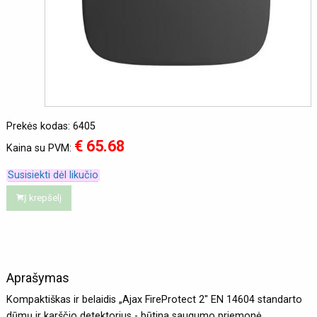
Prekės kodas: 6405
€ 65.68
Kaina su PVM:
Susisiekti dėl likučio
Į krepšelį
Aprašymas
Kompaktiškas ir belaidis „Ajax FireProtect 2" EN 14604 standarto
dūmų ir karščio detektorius - būtina saugumo priemonė