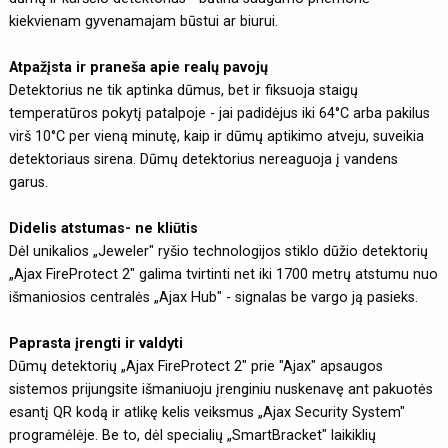
kiekvienam gyvenamajam būstui ar biurui.
Atpažįsta ir praneša apie realų pavojų
Detektorius ne tik aptinka dūmus, bet ir fiksuoja staigų
temperatūros pokytį patalpoje - jai padidėjus iki 64°C arba pakilus
virš 10°C per vieną minutę, kaip ir dūmų aptikimo atveju, suveikia
detektoriaus sirena. Dūmų detektorius nereaguoja į vandens
garus.
Didelis atstumas- ne kliūtis
Dėl unikalios „Jeweler" ryšio technologijos stiklo dūžio detektorių
„Ajax FireProtect 2" galima tvirtinti net iki 1700 metrų atstumu nuo
išmaniosios centralės „Ajax Hub" - signalas be vargo ją pasieks.
Paprasta įrengti ir valdyti
Dūmų detektorių „Ajax FireProtect 2" prie "Ajax" apsaugos
sistemos prijungsite išmaniuoju įrenginiu nuskenavę ant pakuotės
esantį QR kodą ir atlikę kelis veiksmus „Ajax Security System"
programėlėje. Be to, dėl specialių „SmartBracket" laikiklių