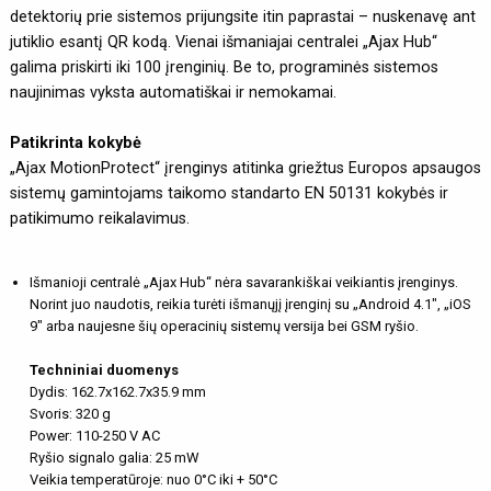
detektorių prie sistemos prijungsite itin paprastai – nuskenavę ant
jutiklio esantį QR kodą. Vienai išmaniajai centralei „Ajax Hub“
galima priskirti iki 100 įrenginių. Be to, programinės sistemos
naujinimas vyksta automatiškai ir nemokamai.
Patikrinta kokybė
„Ajax MotionProtect“ įrenginys atitinka griežtus Europos apsaugos
sistemų gamintojams taikomo standarto EN 50131 kokybės ir
patikimumo reikalavimus.
Išmanioji centralė „Ajax Hub“ nėra savarankiškai veikiantis įrenginys.
Norint juo naudotis, reikia turėti išmanųjį įrenginį su „Android 4.1", „iOS
9" arba naujesne šių operacinių sistemų versija bei GSM ryšio.
Techniniai duomenys
Dydis: 162.7x162.7x35.9 mm
Svoris: 320 g
Power: 110-250 V AC
Ryšio signalo galia: 25 mW
Veikia temperatūroje: nuo 0°C iki + 50°C