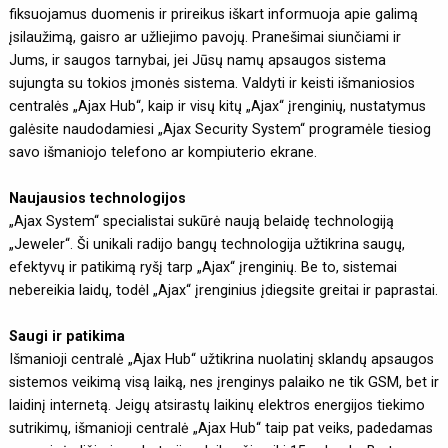
fiksuojamus duomenis ir prireikus iškart informuoja apie galimą
įsilaužimą, gaisro ar užliejimo pavojų. Pranešimai siunčiami ir
Jums, ir saugos tarnybai, jei Jūsų namų apsaugos sistema
sujungta su tokios įmonės sistema. Valdyti ir keisti išmaniosios
centralės „Ajax Hub“, kaip ir visų kitų „Ajax“ įrenginių, nustatymus
galėsite naudodamiesi „Ajax Security System“ programėle tiesiog
savo išmaniojo telefono ar kompiuterio ekrane.
Naujausios technologijos
„Ajax System“ specialistai sukūrė naują belaidę technologiją
„Jeweler“. Ši unikali radijo bangų technologija užtikrina saugų,
efektyvų ir patikimą ryšį tarp „Ajax“ įrenginių. Be to, sistemai
nebereikia laidų, todėl „Ajax“ įrenginius įdiegsite greitai ir paprastai.
Saugi ir patikima
Išmanioji centralė „Ajax Hub“ užtikrina nuolatinį sklandų apsaugos
sistemos veikimą visą laiką, nes įrenginys palaiko ne tik GSM, bet ir
laidinį internetą. Jeigų atsirastų laikinų elektros energijos tiekimo
sutrikimų, išmanioji centralė „Ajax Hub“ taip pat veiks, padedamas