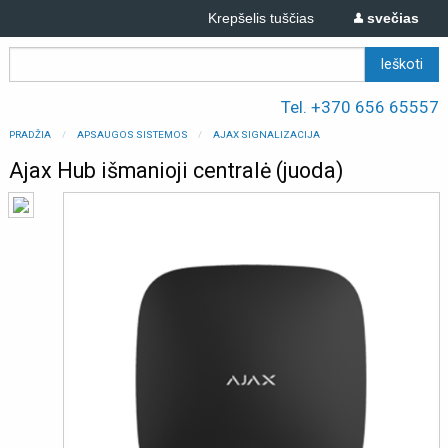
Krepšelis tuščias
svečias
Tel. +370 656 65557
PRADŽIA
APSAUGOS SISTEMOS
AJAX SIGNALIZACIJA
Ajax Hub išmanioji centralė (juoda)