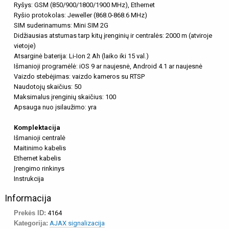
Ryšys: GSM (850/900/1800/1900 MHz), Ethernet
Ryšio protokolas: Jeweller (868.0-868.6 MHz)
SIM suderinamums: Mini SIM 2G
Didžiausias atstumas tarp kitų įrenginių ir centralės: 2000 m (atviroje
vietoje)
Atsarginė baterija: Li-Ion 2 Ah (laiko iki 15 val.)
Išmanioji programėlė: iOS 9 ar naujesnė, Android 4.1 ar naujesnė
Vaizdo stebėjimas: vaizdo kameros su RTSP
Naudotojų skaičius: 50
Maksimalus įrenginių skaičius: 100
Apsauga nuo įsilaužimo: yra
Komplektacija
Išmanioji centralė
Maitinimo kabelis
Ethernet kabelis
Įrengimo rinkinys
Instrukcija
Informacija
Prekės ID:
4164
Kategorija:
AJAX signalizacija