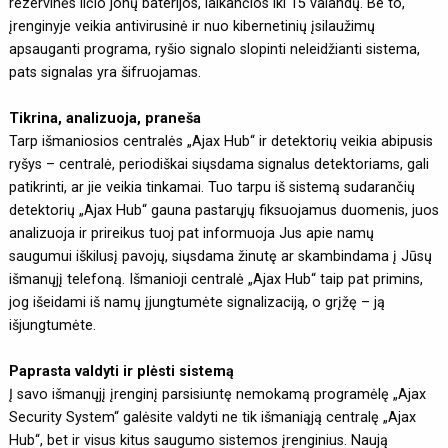
rezervinės ličio jonų baterijos, laikančios iki 15 valandų. Be to,
įrenginyje veikia antivirusinė ir nuo kibernetinių įsilaužimų
apsauganti programa, ryšio signalo slopinti neleidžianti sistema,
pats signalas yra šifruojamas.
Tikrina, analizuoja, praneša
Tarp išmaniosios centralės „Ajax Hub“ ir detektorių veikia abipusis
ryšys – centralė, periodiškai siųsdama signalus detektoriams, gali
patikrinti, ar jie veikia tinkamai. Tuo tarpu iš sistemą sudarančių
detektorių „Ajax Hub“ gauna pastarųjų fiksuojamus duomenis, juos
analizuoja ir prireikus tuoj pat informuoja Jus apie namų
saugumui iškilusį pavojų, siųsdama žinutę ar skambindama į Jūsų
išmanųjį telefoną. Išmanioji centralė „Ajax Hub“ taip pat primins,
jog išeidami iš namų įjungtumėte signalizaciją, o grįžę – ją
išjungtumėte.
Paprasta valdyti ir plėsti sistemą
Į savo išmanųjį įrenginį parsisiuntę nemokamą programėlę „Ajax
Security System“ galėsite valdyti ne tik išmaniąją centralę „Ajax
Hub“, bet ir visus kitus saugumo sistemos įrenginius. Naują