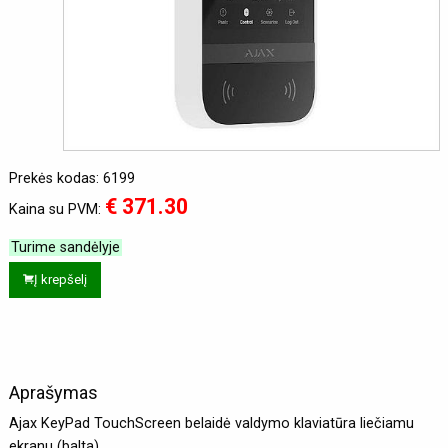
Prekės kodas: 6199
€ 371.30
Kaina su PVM:
Turime sandėlyje
Į krepšelį
Aprašymas
Ajax KeyPad TouchScreen belaidė valdymo klaviatūra liečiamu
ekranu (balta)