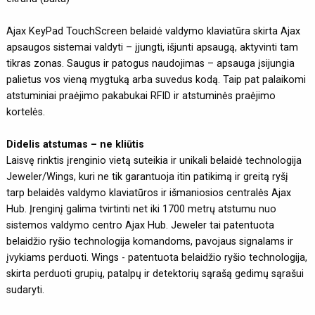
Ajax KeyPad TouchScreen belaidė valdymo klaviatūra skirta Ajax
apsaugos sistemai valdyti – įjungti, išjunti apsaugą, aktyvinti tam
tikras zonas. Saugus ir patogus naudojimas – apsauga įsijungia
palietus vos vieną mygtuką arba suvedus kodą. Taip pat palaikomi
atstuminiai praėjimo pakabukai RFID ir atstuminės praėjimo
kortelės.
Didelis atstumas – ne kliūtis
Laisvę rinktis įrenginio vietą suteikia ir unikali belaidė technologija
Jeweler/Wings, kuri ne tik garantuoja itin patikimą ir greitą ryšį
tarp belaidės valdymo klaviatūros ir išmaniosios centralės Ajax
Hub. Įrenginį galima tvirtinti net iki 1700 metrų atstumu nuo
sistemos valdymo centro Ajax Hub. Jeweler tai patentuota
belaidžio ryšio technologija komandoms, pavojaus signalams ir
įvykiams perduoti. Wings - patentuota belaidžio ryšio technologija,
skirta perduoti grupių, patalpų ir detektorių sąrašą gedimų sąrašui
sudaryti.