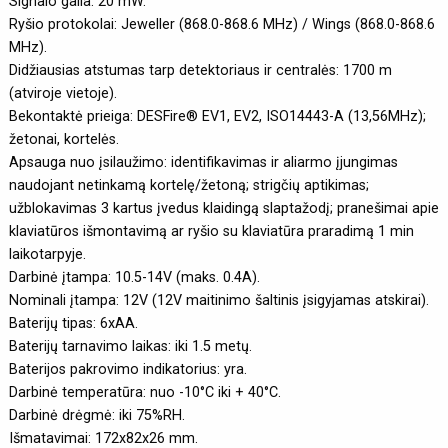
Signalo galia: 20 mW.
Ryšio protokolai: Jeweller (868.0-868.6 MHz) / Wings (868.0-868.6
MHz).
Didžiausias atstumas tarp detektoriaus ir centralės: 1700 m
(atviroje vietoje).
Bekontaktė prieiga: DESFire® EV1, EV2, ISO14443-A (13,56MHz);
žetonai, kortelės.
Apsauga nuo įsilaužimo: identifikavimas ir aliarmo įjungimas
naudojant netinkamą kortelę/žetoną; strigčių aptikimas;
užblokavimas 3 kartus įvedus klaidingą slaptažodį; pranešimai apie
klaviatūros išmontavimą ar ryšio su klaviatūra praradimą 1 min
laikotarpyje.
Darbinė įtampa: 10.5-14V (maks. 0.4A).
Nominali įtampa: 12V (12V maitinimo šaltinis įsigyjamas atskirai).
Baterijų tipas: 6xAA.
Baterijų tarnavimo laikas: iki 1.5 metų.
Baterijos pakrovimo indikatorius: yra.
Darbinė temperatūra: nuo -10°C iki + 40°C.
Darbinė drėgmė: iki 75%RH.
Išmatavimai: 172x82x26 mm.