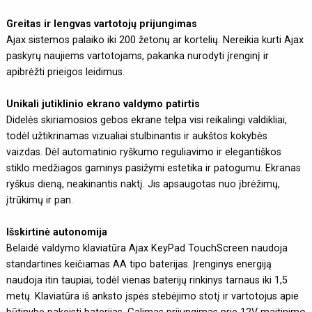
Greitas ir lengvas vartotojų prijungimas
Ajax sistemos palaiko iki 200 žetonų ar kortelių. Nereikia kurti Ajax
paskyrų naujiems vartotojams, pakanka nurodyti įrenginį ir
apibrėžti prieigos leidimus.
Unikali jutiklinio ekrano valdymo patirtis
Didelės skiriamosios gebos ekrane telpa visi reikalingi valdikliai,
todėl užtikrinamas vizualiai stulbinantis ir aukštos kokybės
vaizdas. Dėl automatinio ryškumo reguliavimo ir elegantiškos
stiklo medžiagos gaminys pasižymi estetika ir patogumu. Ekranas
ryškus dieną, neakinantis naktį. Jis apsaugotas nuo įbrėžimų,
įtrūkimų ir pan.
Išskirtinė autonomija
Belaidė valdymo klaviatūra Ajax KeyPad TouchScreen naudoja
standartines keičiamas AA tipo baterijas. Įrenginys energiją
naudoja itin taupiai, todėl vienas baterijų rinkinys tarnaus iki 1,5
metų. Klaviatūra iš anksto įspės stebėjimo stotį ir vartotojus apie