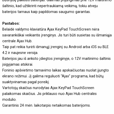
būtinybę pakeisti baterijas. Galimas prijungimas prie 12V maitinimo
šaltinio, kad užtikrinti nepertraukiamą veikimą, tokiu atveju
baterijos tarnaus kaip papildomas saugumo garantas.
Pastabos:
Belaidė valdymo klaviatūra Ajax KeyPad TouchScreen nėra
savarankiškai veikiantis įrenginys. Jis turi būti susietas su išmaniąja
centrale Ajax Hub.
Taip pat reikia turėti išmanųjį įrenginį su Android arba iOS su BLE
4.2 ir naujesne versija.
Baterijos jau iš anksto įdiegtos įrenginyje, o 12V maitinimo šaltinis
įsigyjamas atskirai.
Foninio apšvietimo tarnavimo laikas apskaičiuotas nuolat įjungto
ekrano režimui. Jį galima reguliuoti "Ajax" programa, kad būtų
suaktyvinamas pagal poreikį.
Vartotojų skaičius nurodytas Ajax KeyPad TouchScreen
palaikomas skaičius. Jis priklauso nuo Ajax Hub centralės
modulio.
Garantinis 24 mėn. laikotarpis netaikomas baterijoms.