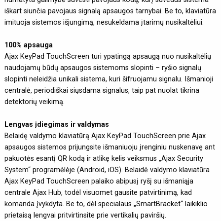
iškart siunčia pavojaus signalą apsaugos tarnybai. Be to, klaviatūra
imituoja sistemos išjungimą, nesukeldama įtarimų nusikaltėliui.
100% apsauga
Ajax KeyPad TouchScreen turi ypatingą apsaugą nuo nusikaltėlių
naudojamų būdų apsaugos sistemoms slopinti – ryšio signalų
slopinti neleidžia unikali sistema, kuri šifruojamu signalu. Išmanioji
centralė, periodiškai siųsdama signalus, taip pat nuolat tikrina
detektorių veikimą.
Lengvas įdiegimas ir valdymas
Belaidę valdymo klaviatūrą Ajax KeyPad TouchScreen prie Ajax
apsaugos sistemos prijungsite išmaniuoju įrenginiu nuskenavę ant
pakuotės esantį QR kodą ir atlikę kelis veiksmus „Ajax Security
System“ programėlėje (Android, iOS). Belaidė valdymo klaviatūra
Ajax KeyPad TouchScreen palaiko abipusį ryšį su išmaniąja
centrale Ajax Hub, todėl visuomet gausite patvirtinimą, kad
komanda įvykdyta. Be to, dėl specialaus „SmartBracket“ laikiklio
prietaisą lengvai pritvirtinsite prie vertikalių paviršių.