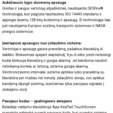
Aukščiausio lygio duomenų apsauga
Greitas ir saugus vartotojų atpažinimas, naudojantis DESFire®
technologija, kuri pagrįsta tarptautiniu ISO 14443 standartu ir
apjungia išsamų 128 bitų kodavimą ir apsaugą. Ši technologija taip
pat naudojama Europos sostinių transporto sistemose ir NASA
prieigos sistemose.
Įvairiapusė apsaugos nuo įsilaužimo sistema:
Vartotojai ir apsauga gauna pranešimą, pašalinus klaviatūrą iš
laikiklio. Blokavimas spėjant slaptažodį: trys iš eilės įvesti neteisingi
kodai blokuoja klaviatūrą ir įjungia aliarmą. Jei bandoma naudoti
netinkamą kortelę ar žetoną, sistema įjungia aliarmą.
Sinchronizavimo intervalai: sistema aptinka ryšio praradimą su
klaviatūra per mažiau nei minutę. Įsilaužimo atveju, vos aptikus
bandymą išjungti sistemą, siunčiamas tylus pavojaus signalas į
stebėjimo stotį.
Pavojaus kodas – ypatingiems atvejams
Belaidėje valdymo klaviatūroje Ajax KeyPad TouchScreen
numatyta galimybė suvesti pavojaus kodą, kurį suvedus sistema