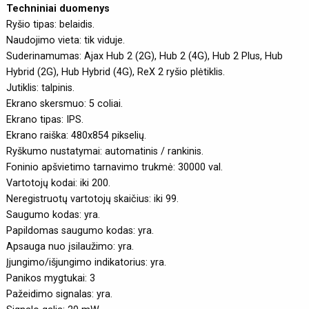
Techniniai duomenys
Ryšio tipas: belaidis.
Naudojimo vieta: tik viduje.
Suderinamumas: Ajax Hub 2 (2G), Hub 2 (4G), Hub 2 Plus, Hub
Hybrid (2G), Hub Hybrid (4G), ReX 2 ryšio plėtiklis.
Jutiklis: talpinis.
Ekrano skersmuo: 5 coliai.
Ekrano tipas: IPS.
Ekrano raiška: 480x854 pikselių.
Ryškumo nustatymai: automatinis / rankinis.
Foninio apšvietimo tarnavimo trukmė: 30000 val.
Vartotojų kodai: iki 200.
Neregistruotų vartotojų skaičius: iki 99.
Saugumo kodas: yra.
Papildomas saugumo kodas: yra.
Apsauga nuo įsilaužimo: yra.
Įjungimo/išjungimo indikatorius: yra.
Panikos mygtukai: 3
Pažeidimo signalas: yra.