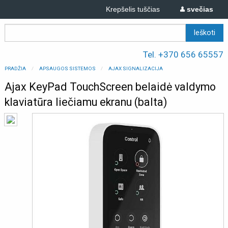
Krepšelis tuščias
svečias
Tel. +370 656 65557
PRADŽIA
APSAUGOS SISTEMOS
AJAX SIGNALIZACIJA
Ajax KeyPad TouchScreen belaidė valdymo
klaviatūra liečiamu ekranu (balta)