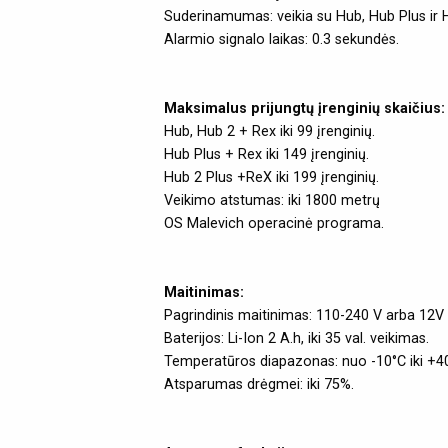
Suderinamumas: veikia su Hub, Hub Plus ir 
Alarmio signalo laikas: 0.3 sekundės.
Maksimalus prijungtų įrenginių skaičius:
Hub, Hub 2 + Rex iki 99 įrenginių.
Hub Plus + Rex iki 149 įrenginių.
Hub 2 Plus +ReX iki 199 įrenginių.
Veikimo atstumas: iki 1800 metrų
OS Malevich operacinė programa.
Maitinimas:
Pagrindinis maitinimas: 110-240 V arba 12V m
Baterijos: Li-Ion 2 A.h, iki 35 val. veikimas.
Temperatūros diapazonas: nuo -10°C iki +4
Atsparumas drėgmei: iki 75%.