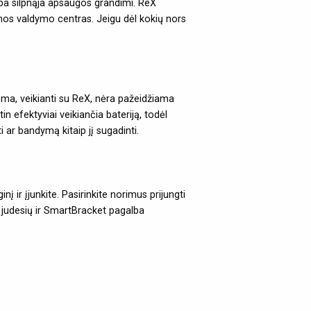
tampa silpnąja apsaugos grandimi. ReX
emos valdymo centras. Jeigu dėl kokių nors
ema, veikianti su ReX, nėra pažeidžiama
n efektyviai veikiančia bateriją, todėl
 ar bandymą kitaip jį sugadinti.
ir įjunkite. Pasirinkite norimus prijungti
vų judesių ir SmartBracket pagalba