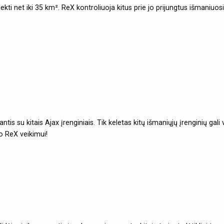
ekti net iki 35 km². ReX kontroliuoja kitus prie jo prijungtus išmaniuosiu
tis su kitais Ajax įrenginiais. Tik keletas kitų išmaniųjų įrenginių gali ve
ko ReX veikimui!