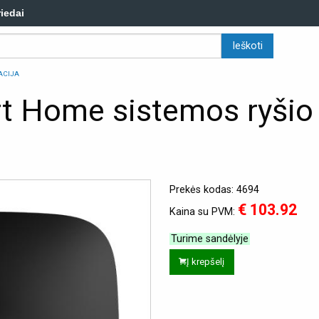
riedai
ACIJA
 Home sistemos ryšio p
Prekės kodas: 4694
€ 103.92
Kaina su PVM:
Turime sandėlyje
Į krepšelį