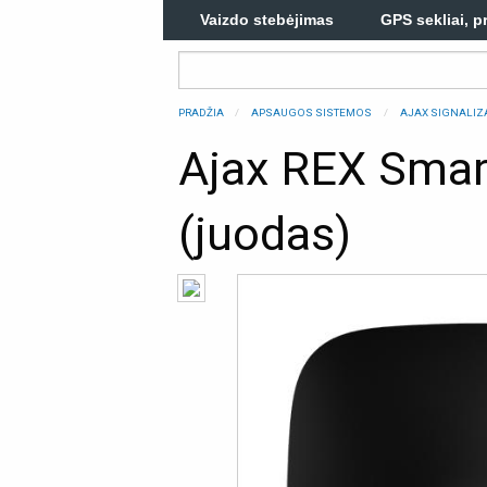
Vaizdo stebėjimas
GPS sekliai, p
PRADŽIA
APSAUGOS SISTEMOS
AJAX SIGNALIZ
Ajax REX Smart
(juodas)