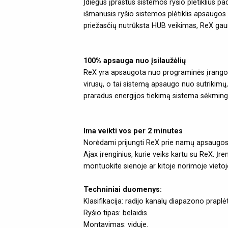
Įdiegus įprastus sistemos ryšio plėtiklius pa
išmanusis ryšio sistemos plėtiklis apsaugos 
priežasčių nutrūksta HUB veikimas, ReX gaun
100% apsauga nuo įsilaužėlių
ReX yra apsaugota nuo programinės įrangos ir
virusų, o tai sistemą apsaugo nuo sutrikimų, 
praradus energijos tiekimą sistema sėkmingai
Ima veikti vos per 2 minutes
Norėdami prijungti ReX prie namų apsaugos si
Ajax įrenginius, kurie veiks kartu su ReX. Įr
montuokite sienoje ar kitoje norimoje vietoj
Techniniai duomenys:
Klasifikacija: radijo kanalų diapazono praplėt
Ryšio tipas: belaidis.
Montavimas: viduje.