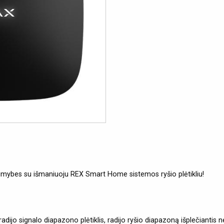
limybes su išmaniuoju REX Smart Home sistemos ryšio plėtikliu!
ijo signalo diapazono plėtiklis, radijo ryšio diapazoną išplečiantis 