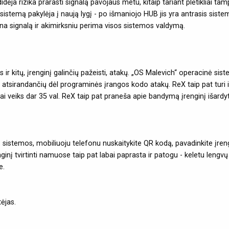
didėja rizika prarasti signalą pavojaus metu, kitaip tariant plėtikliai 
sistemą pakylėja į naują lygį - po išmaniojo HUB jis yra antrasis sist
a signalą ir akimirksniu perima visos sistemos valdymą.
 kitų, įrenginį galinčių pažeisti, atakų. „OS Malevich“ operacinė sist
atsirandančių dėl programinės įrangos kodo atakų. ReX taip pat turi iti
 veiks dar 35 val. ReX taip pat praneša apie bandymą įrenginį išardyti
stemos, mobiliuoju telefonu nuskaitykite QR kodą, pavadinkite įrenginį 
enginį tvirtinti namuose taip pat labai paprasta ir patogu - keletu leng
e.
ėjas.