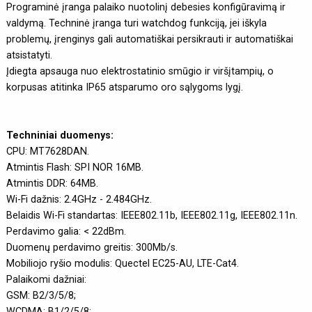
Programinė įranga palaiko nuotolinį debesies konfigūravimą ir
valdymą. Techninė įranga turi watchdog funkciją, jei iškyla
problemų, įrenginys gali automatiškai persikrauti ir automatiškai
atsistatyti.
Įdiegta apsauga nuo elektrostatinio smūgio ir viršįtampių, o
korpusas atitinka IP65 atsparumo oro sąlygoms lygį.
Techniniai duomenys:
CPU: MT7628DAN.
Atmintis Flash: SPI NOR 16MB.
Atmintis DDR: 64MB.
Wi-Fi dažnis: 2.4GHz - 2.484GHz.
Belaidis Wi-Fi standartas: IEEE802.11b, IEEE802.11g, IEEE802.11n.
Perdavimo galia: < 22dBm.
Duomenų perdavimo greitis: 300Mb/s.
Mobiliojo ryšio modulis: Quectel EC25-AU, LTE-Cat4.
Palaikomi dažniai:
GSM: B2/3/5/8;
WCDMA: B1/2/5/8;