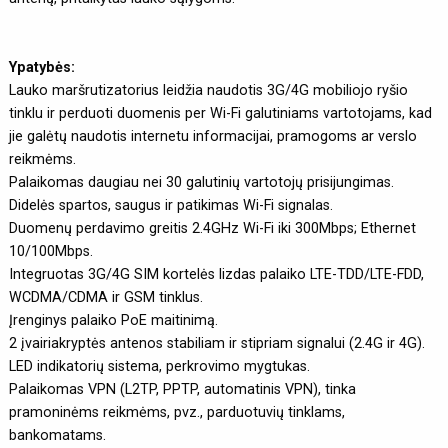
Ypatybės:
Lauko maršrutizatorius leidžia naudotis 3G/4G mobiliojo ryšio
tinklu ir perduoti duomenis per Wi-Fi galutiniams vartotojams, kad
jie galėtų naudotis internetu informacijai, pramogoms ar verslo
reikmėms.
Palaikomas daugiau nei 30 galutinių vartotojų prisijungimas.
Didelės spartos, saugus ir patikimas Wi-Fi signalas.
Duomenų perdavimo greitis 2.4GHz Wi-Fi iki 300Mbps; Ethernet
10/100Mbps.
Integruotas 3G/4G SIM kortelės lizdas palaiko LTE-TDD/LTE-FDD,
WCDMA/CDMA ir GSM tinklus.
Įrenginys palaiko PoE maitinimą.
2 įvairiakryptės antenos stabiliam ir stipriam signalui (2.4G ir 4G).
LED indikatorių sistema, perkrovimo mygtukas.
Palaikomas VPN (L2TP, PPTP, automatinis VPN), tinka
pramoninėms reikmėms, pvz., parduotuvių tinklams,
bankomatams.