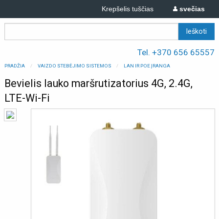
Krepšelis tuščias
svečias
Tel. +370 656 65557
PRADŽIA
VAIZDO STEBĖJIMO SISTEMOS
LAN IR POE ĮRANGA
Bevielis lauko maršrutizatorius 4G, 2.4G,
LTE-Wi-Fi