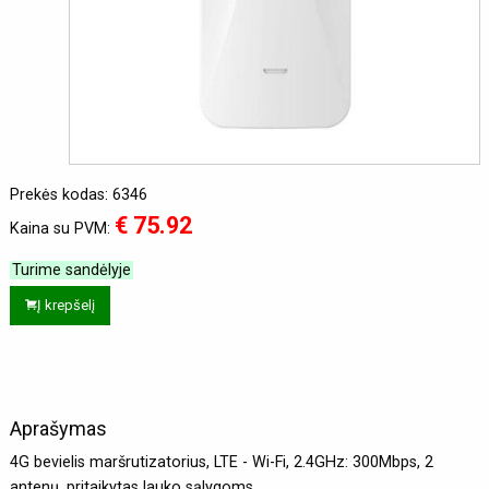
Prekės kodas: 6346
€ 75.92
Kaina su PVM:
Turime sandėlyje
Į krepšelį
Aprašymas
4G bevielis maršrutizatorius, LTE - Wi-Fi, 2.4GHz: 300Mbps, 2
antenų, pritaikytas lauko sąlygoms.