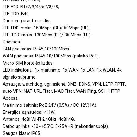
LTE FDD: B1/2/3/4/5/7/8/28;
LTE TDD: B40.
Duomenų srauto greitis:
LTE-FDD: maks. 150Mbps (DL)/ 50Mbps (UL);
LTE-TDD: maks. 130Mbps (DL)/ 35 Mbps (UL).
Prievadai:
LAN prievadas: RJ45 10/100Mbps.
WAN prievadas: RJ45 10/100Mbps (palaiko PoE).
Micro SIM kortelės lizdas.
LED indikatoriai: 1x maitinimo, 1x WAN, 1x LAN, 1x WLAN, 4x
signalo stiprumo.
Apsauga: watchdog, ugniasienė, DMZ, DDNS, VPN, L2TP, PPTP,
auto VPN; NAT, URL Filter, MAC Filter, WAN Ping, SSH, HTTP
Access.
Maitinimo šaltinis: PoE 24V (0.5A) / DC 12V(1A).
Energijos sąnaudos: <11W.
Antenos: 4dBi Wi-Fi 2.4GHz; 4dBi 4G.
Darbo aplinka: -30~+55°C, 5-95%HR (nekondensuoja).
Saugos klasė: IP65.