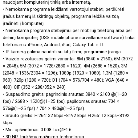
naudojant kompiuterinį tinklą arba internetą.
• Nemokama programa leidžianti vartotojui stebėti, peržiūrėti
įrašus kamerų iš skirtingų objektų, programa leidžia vaizdą
įrašinėti į kompiuterį.
• Nemokama programa stebėjimui per mobilųjį telefoną arba per
delninį kompiuterį (DSS mobile phone surveillance software) tinka
telefonams: iPhone, Android, iPad, Galaxy Tab ir t.t.
• IP kamerą galima naudoti su kitų firmų programine įranga.
• Vaizdo rezoliucijos galimi variantai: 8M (3840 × 2160); 6M (3072
× 2048); 5M (3072 × 1728/2880 × 1620); 4M (2688 × 1520); 3M
(2048 × 1536/2304 × 1296); 1080p (1920 × 1080); 1.3M (1280 ×
960); 720p (1280 × 720); D1 (704 × 576/704 × 480); VGA (640 ×
480); CIF (352 × 288/352 × 240).
• Suspaudimo greitis: pagrindinis srautas: 3840 × 2160 @(1–20
fps) / 2688 × 1520@(1–25 fps); papildomas srautas: 704 ×
576@(1–25 fps) / 704 × 480@(1–25 fps).
• Srauto greitis: H.264: 32 kbps–8192 kbps H.265: 12 kbps–8192
kbps.
• Min. apšvietimas: 0.008 Lux@F1.6.
• 3D NR: triukšmų mažinimo technologija.