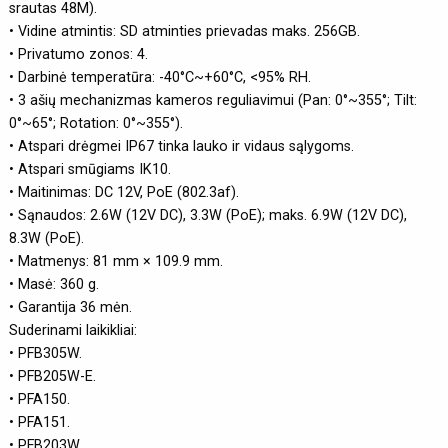
srautas 48M).
• Vidine atmintis: SD atminties prievadas maks. 256GB.
• Privatumo zonos: 4.
• Darbinė temperatūra: -40°C~+60°C, <95% RH.
• 3 ašių mechanizmas kameros reguliavimui (Pan: 0°~355°; Tilt:
0°~65°; Rotation: 0°~355°).
• Atspari drėgmei IP67 tinka lauko ir vidaus sąlygoms.
• Atspari smūgiams IK10.
• Maitinimas: DC 12V, PoE (802.3af).
• Sąnaudos: 2.6W (12V DC), 3.3W (PoE); maks. 6.9W (12V DC),
8.3W (PoE).
• Matmenys: 81 mm × 109.9 mm.
• Masė: 360 g.
• Garantija 36 mėn.
Suderinami laikikliai:
• PFB305W.
• PFB205W-E.
• PFA150.
• PFA151.
• PFB203W.