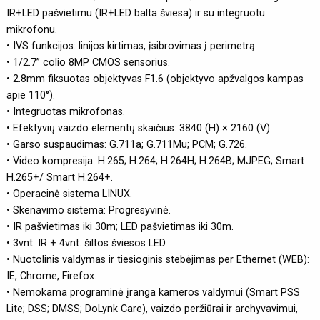
IR+LED pašvietimu (IR+LED balta šviesa) ir su integruotu
mikrofonu.
• IVS funkcijos: linijos kirtimas, įsibrovimas į perimetrą.
• 1/2.7” colio 8MP CMOS sensorius.
• 2.8mm fiksuotas objektyvas F1.6 (objektyvo apžvalgos kampas
apie 110°).
• Integruotas mikrofonas.
• Efektyvių vaizdo elementų skaičius: 3840 (H) × 2160 (V).
• Garso suspaudimas: G.711a; G.711Mu; PCM; G.726.
• Video kompresija: H.265; H.264; H.264H; H.264B; MJPEG; Smart
H.265+/ Smart H.264+.
• Operacinė sistema LINUX.
• Skenavimo sistema: Progresyvinė.
• IR pašvietimas iki 30m; LED pašvietimas iki 30m.
• 3vnt. IR + 4vnt. šiltos šviesos LED.
• Nuotolinis valdymas ir tiesioginis stebėjimas per Ethernet (WEB):
IE, Chrome, Firefox.
• Nemokama programinė įranga kameros valdymui (Smart PSS
Lite; DSS; DMSS; DoLynk Care), vaizdo peržiūrai ir archyvavimui,