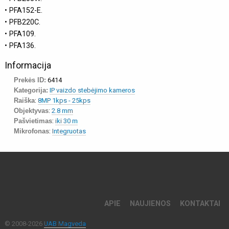
• PFA152-E.
• PFB220C.
• PFA109.
• PFA136.
Informacija
Prekės ID:
6414
Kategorija:
IP vaizdo stebėjimo kameros
Raiška
:
8MP 1kps - 25kps
Objektyvas
:
2.8 mm
Pašvietimas
:
iki 30 m
Mikrofonas
:
Integruotas
APIE
NAUJIENOS
KONTAKTAI
© 2008-2026
UAB Magveda