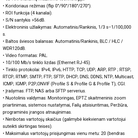
• Koridoriaus režimas (flip 0°/90°/180°/270°).
• ROI funkcija (4 kanalai).
• S/N santykis >56dB.
• Elektroninis užlaikymas: Automatinis/Rankinis, 1/3 s–1/100,000
s.
• Baltos šviesos balansas: Automatinis/Rankinis, BLC / HLC /
WDR120dB.
• Video formatas: PAL.
• 10/100 Mb/s tinklo lizdas (Ethernet RJ-45).
• Tinklo protokolai: IPv4; IPv6; HTTP; TCP; UDP; ARP; RTP ; RTSP;
RTCP; RTMP; SMTP; FTP; SFTP; DHCP; DNS; DDNS; NTP; Multicast;
ICMP; IGMP; P2P;ONVIF (Profile S & Profile G & Profile T); CGI.
• Įrašymas: FTP, NAS arba SFTP serverius.
• Nuotolinis valdymas: Monitoringas, EPTZ skaitmeninis zoom
priartinimas, sistemos nustatymai, Failų atsisiuntimas, Peržiūra,
programinės įrangos atnaujinimas.
• Neribotas vartotojų skaičius (galimybė kiekvienam vartotojui
suteikti skirtingas teises).
• Maksimalus vartotojų prisijungimas vienu metu: 20 (bendras