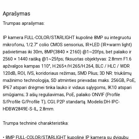
Aprašymas
Trumpas aprašymas:
IP kamera FULL-COLOR/STARLIGHT kupolinė 8MP su integruotu
mikrofonu, 1/2.7” colio CMOS sensorius, IR+LED (IR+warm light)
pašvietimas iki 30m, 8MP(3840 × 2160) @1~20fps, bet palaiko ir
2560 × 1440 raišką @1~25fps; fiksuotas objektyvas: 2.8mm F1.6
apžvalgos kampas 110°, H.265+/H.265/H.264, BLC / HLC / WDR
120dB, ROI, IVS, koridoriaus režimas, SMD Plius; 3D NR: triukšmų
mažinimo technologija, SD atminties prievadas maks. 256GB, PoE,
IP67 atspari drėgmei tinka lauko ir vidaus sąlygoms, IK10 atspari
smūgiams; 3 ašių reguliavimas, PoE, palaiko ONVIF (Profile
S/Profile G/Profile T); CGI; P2P standartą. Modelis:DH-IPC-
HDBW2849E-S-IL, 2.8mm.
Trumpa techninė charakteristika:
• 8MP FULL-COLOR/STARLIGHT kupolinė IP kamera su dvigubu