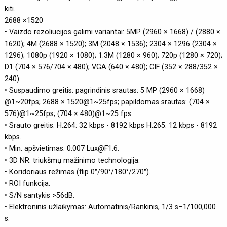
kiti.
2688 ×1520
• Vaizdo rezoliucijos galimi variantai: 5MP (2960 × 1668) / (2880 ×
1620); 4M (2688 × 1520); 3M (2048 × 1536); 2304 × 1296 (2304 ×
1296); 1080p (1920 × 1080); 1.3M (1280 × 960); 720p (1280 × 720);
D1 (704 × 576/704 × 480); VGA (640 × 480); CIF (352 × 288/352 ×
240).
• Suspaudimo greitis: pagrindinis srautas: 5 MP (2960 × 1668)
@1~20fps; 2688 × 1520@1~25fps; papildomas srautas: (704 ×
576)@1~25fps; (704 × 480)@1~25 fps.
• Srauto greitis: H.264: 32 kbps - 8192 kbps H.265: 12 kbps - 8192
kbps.
• Min. apšvietimas: 0.007 Lux@F1.6.
• 3D NR: triukšmų mažinimo technologija.
• Koridoriaus režimas (flip 0°/90°/180°/270°).
• ROI funkcija.
• S/N santykis >56dB.
• Elektroninis užlaikymas: Automatinis/Rankinis, 1/3 s–1/100,000
s.