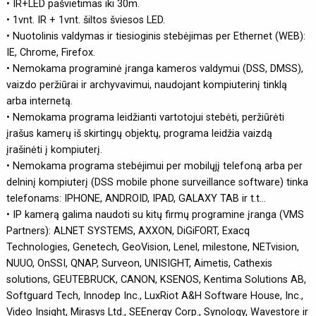
• IR+LED pašvietimas iki 30m.
• 1vnt. IR + 1vnt. šiltos šviesos LED.
• Nuotolinis valdymas ir tiesioginis stebėjimas per Ethernet (WEB):
IE, Chrome, Firefox.
• Nemokama programinė įranga kameros valdymui (DSS, DMSS),
vaizdo peržiūrai ir archyvavimui, naudojant kompiuterinį tinklą
arba internetą.
• Nemokama programa leidžianti vartotojui stebėti, peržiūrėti
įrašus kamerų iš skirtingų objektų, programa leidžia vaizdą
įrašinėti į kompiuterį.
• Nemokama programa stebėjimui per mobilųjį telefoną arba per
delninį kompiuterį (DSS mobile phone surveillance software) tinka
telefonams: IPHONE, ANDROID, IPAD, GALAXY TAB ir t.t...
• IP kamerą galima naudoti su kitų firmų programine įranga (VMS
Partners): ALNET SYSTEMS, AXXON, DiGiFORT, Exacq
Technologies, Genetech, GeoVision, Lenel, milestone, NETvision,
NUUO, OnSSI, QNAP, Surveon, UNISIGHT, Aimetis, Cathexis
solutions, GEUTEBRUCK, CANON, KSENOS, Kentima Solutions AB,
Softguard Tech, Innodep Inc., LuxRiot A&H Software House, Inc.,
Video Insight, Mirasys Ltd., SEEnergy Corp., Synology, Wavestore ir