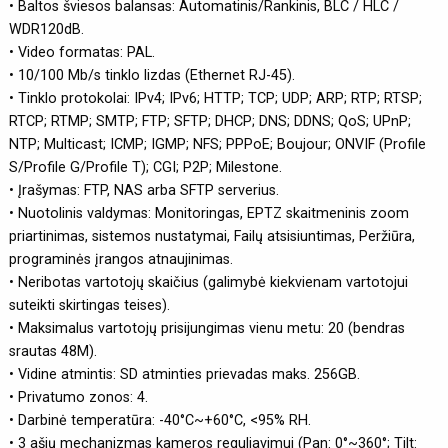
• Baltos šviesos balansas: Automatinis/Rankinis, BLC / HLC /
WDR120dB.
• Video formatas: PAL.
• 10/100 Mb/s tinklo lizdas (Ethernet RJ-45).
• Tinklo protokolai: IPv4; IPv6; HTTP; TCP; UDP; ARP; RTP; RTSP;
RTCP; RTMP; SMTP; FTP; SFTP; DHCP; DNS; DDNS; QoS; UPnP;
NTP; Multicast; ICMP; IGMP; NFS; PPPoE; Boujour; ONVIF (Profile
S/Profile G/Profile T); CGI; P2P; Milestone.
• Įrašymas: FTP, NAS arba SFTP serverius.
• Nuotolinis valdymas: Monitoringas, EPTZ skaitmeninis zoom
priartinimas, sistemos nustatymai, Failų atsisiuntimas, Peržiūra,
programinės įrangos atnaujinimas.
• Neribotas vartotojų skaičius (galimybė kiekvienam vartotojui
suteikti skirtingas teises).
• Maksimalus vartotojų prisijungimas vienu metu: 20 (bendras
srautas 48M).
• Vidine atmintis: SD atminties prievadas maks. 256GB.
• Privatumo zonos: 4.
• Darbinė temperatūra: -40°C~+60°C, <95% RH.
• 3 ašių mechanizmas kameros reguliavimui (Pan: 0°~360°; Tilt: