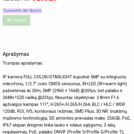
Susisiekti dėl likučio
Į krepšelį
Aprašymas
Trumpas aprašymas:
IP kamera FULL-COLOR/STARLIGHT kupolinė 5MP su integruotu
mikrofonu, 1/2.7” colio CMOS sensorius, IR+LED (IR+warm light)
pašvietimas iki 30m, 5MP (2960 × 1668) @20fps, bet palaiko ir
2688×1520 raišką @25fps; fiksuotas objektyvas: 2.8mm F1.6
apžvalgos kampas 111°, H.265+/H.265/H.264, BLC / HLC / WDR
120dB, ROI, IVS, koridoriaus režimas, SMD Plius; 3D NR: triukšmų
mažinimo technologija, SD atminties prievadas maks. 256GB, PoE,
IP67 atspari drėgmei tinka lauko ir vidaus sąlygoms, 3 ašių
reguliavimas, PoE, palaiko ONVIF (Profile S/Profile G/Profile T);