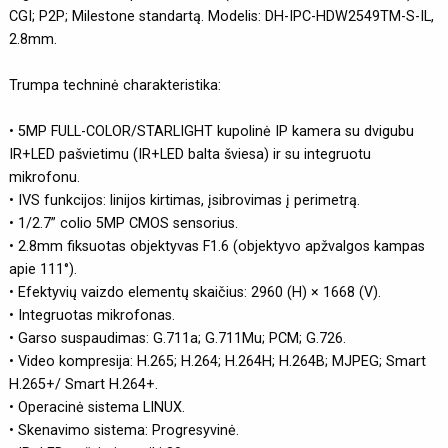
CGI; P2P; Milestone standartą. Modelis: DH-IPC-HDW2549TM-S-IL,
2.8mm.
Trumpa techninė charakteristika:
• 5MP FULL-COLOR/STARLIGHT kupolinė IP kamera su dvigubu
IR+LED pašvietimu (IR+LED balta šviesa) ir su integruotu
mikrofonu.
• IVS funkcijos: linijos kirtimas, įsibrovimas į perimetrą.
• 1/2.7” colio 5MP CMOS sensorius.
• 2.8mm fiksuotas objektyvas F1.6 (objektyvo apžvalgos kampas
apie 111°).
• Efektyvių vaizdo elementų skaičius: 2960 (H) × 1668 (V).
• Integruotas mikrofonas.
• Garso suspaudimas: G.711a; G.711Mu; PCM; G.726.
• Video kompresija: H.265; H.264; H.264H; H.264B; MJPEG; Smart
H.265+/ Smart H.264+.
• Operacinė sistema LINUX.
• Skenavimo sistema: Progresyvinė.