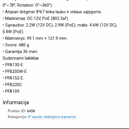
0°~78°; Rotation: 0°~360°).
• Atspari drėgmei IP67 tinka lauko ir vidaus sąlygoms.
• Maitinimas: DC 12V, PoE (802.3af).
• Sąnaudos: 2.2W (12V DC), 2.9W (PoE); maks. 4.6W (12V DC),
5.4W (PoE).
• Matmenys: 99.1 mm × 121.9 mm.
• Svoris: 480 g.
• Garantija 36 mėn.
Suderinami laikikliai:
• PFA130-E.
• PFB205W-E.
• PFA152-E.
• PFB220C.
• PFA109.
Informacija
Prekės ID:
6458
Kategorija:
IP vaizdo stebėjimo kameros