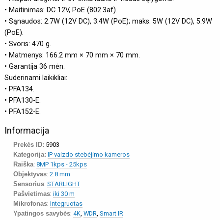
• Maitinimas: DC 12V, PoE (802.3af).
• Sąnaudos: 2.7W (12V DC), 3.4W (PoE); maks. 5W (12V DC), 5.9W
(PoE).
• Svoris: 470 g.
• Matmenys: 166.2 mm × 70 mm × 70 mm.
• Garantija 36 mėn.
Suderinami laikikliai:
• PFA134.
• PFA130-E.
• PFA152-E.
Informacija
Prekės ID:
5903
Kategorija:
IP vaizdo stebėjimo kameros
Raiška
:
8MP 1kps - 25kps
Objektyvas
:
2.8 mm
Sensorius
:
STARLIGHT
Pašvietimas
:
iki 30 m
Mikrofonas
:
Integruotas
Ypatingos savybės
:
4K
,
WDR
,
Smart IR