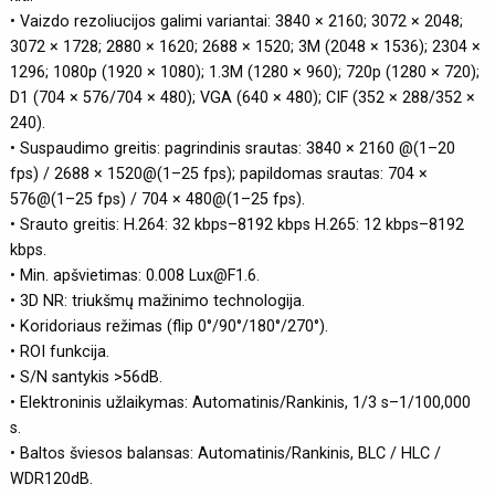
• Vaizdo rezoliucijos galimi variantai: 3840 × 2160; 3072 × 2048;
3072 × 1728; 2880 × 1620; 2688 × 1520; 3M (2048 × 1536); 2304 ×
1296; 1080p (1920 × 1080); 1.3M (1280 × 960); 720p (1280 × 720);
D1 (704 × 576/704 × 480); VGA (640 × 480); CIF (352 × 288/352 ×
240).
• Suspaudimo greitis: pagrindinis srautas: 3840 × 2160 @(1–20
fps) / 2688 × 1520@(1–25 fps); papildomas srautas: 704 ×
576@(1–25 fps) / 704 × 480@(1–25 fps).
• Srauto greitis: H.264: 32 kbps–8192 kbps H.265: 12 kbps–8192
kbps.
• Min. apšvietimas: 0.008 Lux@F1.6.
• 3D NR: triukšmų mažinimo technologija.
• Koridoriaus režimas (flip 0°/90°/180°/270°).
• ROI funkcija.
• S/N santykis >56dB.
• Elektroninis užlaikymas: Automatinis/Rankinis, 1/3 s–1/100,000
s.
• Baltos šviesos balansas: Automatinis/Rankinis, BLC / HLC /
WDR120dB.