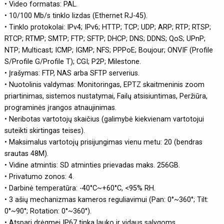
• Video formatas: PAL.
• 10/100 Mb/s tinklo lizdas (Ethernet RJ-45).
• Tinklo protokolai: IPv4; IPv6; HTTP; TCP; UDP; ARP; RTP; RTSP;
RTCP; RTMP; SMTP; FTP; SFTP; DHCP; DNS; DDNS; QoS; UPnP;
NTP; Multicast; ICMP; IGMP; NFS; PPPoE; Boujour; ONVIF (Profile
S/Profile G/Profile T); CGI; P2P; Milestone.
• Įrašymas: FTP, NAS arba SFTP serverius.
• Nuotolinis valdymas: Monitoringas, EPTZ skaitmeninis zoom
priartinimas, sistemos nustatymai, Failų atsisiuntimas, Peržiūra,
programinės įrangos atnaujinimas.
• Neribotas vartotojų skaičius (galimybė kiekvienam vartotojui
suteikti skirtingas teises).
• Maksimalus vartotojų prisijungimas vienu metu: 20 (bendras
srautas 48M).
• Vidine atmintis: SD atminties prievadas maks. 256GB.
• Privatumo zonos: 4.
• Darbinė temperatūra: -40°C~+60°C, <95% RH.
• 3 ašių mechanizmas kameros reguliavimui (Pan: 0°~360°; Tilt:
0°~90°; Rotation: 0°~360°).
• Atspari drėgmei IP67 tinka lauko ir vidaus sąlygoms.