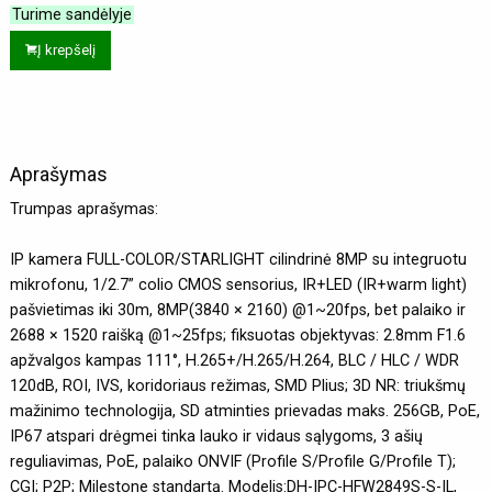
Turime sandėlyje
Į krepšelį
Aprašymas
Trumpas aprašymas:
IP kamera FULL-COLOR/STARLIGHT cilindrinė 8MP su integruotu
mikrofonu, 1/2.7” colio CMOS sensorius, IR+LED (IR+warm light)
pašvietimas iki 30m, 8MP(3840 × 2160) @1~20fps, bet palaiko ir
2688 × 1520 raišką @1~25fps; fiksuotas objektyvas: 2.8mm F1.6
apžvalgos kampas 111°, H.265+/H.265/H.264, BLC / HLC / WDR
120dB, ROI, IVS, koridoriaus režimas, SMD Plius; 3D NR: triukšmų
mažinimo technologija, SD atminties prievadas maks. 256GB, PoE,
IP67 atspari drėgmei tinka lauko ir vidaus sąlygoms, 3 ašių
reguliavimas, PoE, palaiko ONVIF (Profile S/Profile G/Profile T);
CGI; P2P; Milestone standartą. Modelis:DH-IPC-HFW2849S-S-IL,