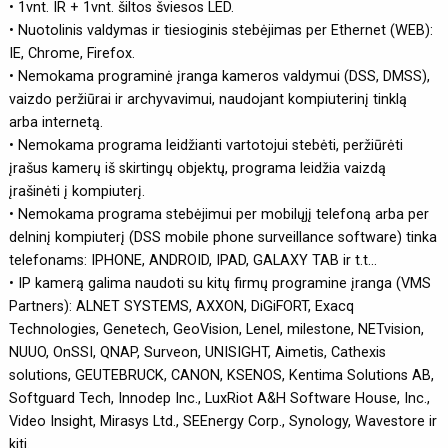
• 1vnt. IR + 1vnt. šiltos šviesos LED.
• Nuotolinis valdymas ir tiesioginis stebėjimas per Ethernet (WEB):
IE, Chrome, Firefox.
• Nemokama programinė įranga kameros valdymui (DSS, DMSS),
vaizdo peržiūrai ir archyvavimui, naudojant kompiuterinį tinklą
arba internetą.
• Nemokama programa leidžianti vartotojui stebėti, peržiūrėti
įrašus kamerų iš skirtingų objektų, programa leidžia vaizdą
įrašinėti į kompiuterį.
• Nemokama programa stebėjimui per mobilųjį telefoną arba per
delninį kompiuterį (DSS mobile phone surveillance software) tinka
telefonams: IPHONE, ANDROID, IPAD, GALAXY TAB ir t.t...
• IP kamerą galima naudoti su kitų firmų programine įranga (VMS
Partners): ALNET SYSTEMS, AXXON, DiGiFORT, Exacq
Technologies, Genetech, GeoVision, Lenel, milestone, NETvision,
NUUO, OnSSI, QNAP, Surveon, UNISIGHT, Aimetis, Cathexis
solutions, GEUTEBRUCK, CANON, KSENOS, Kentima Solutions AB,
Softguard Tech, Innodep Inc., LuxRiot A&H Software House, Inc.,
Video Insight, Mirasys Ltd., SEEnergy Corp., Synology, Wavestore ir
kiti.