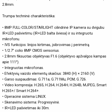
2.8mm.
Trumpa techninė charakteristika:
• 8MP FULL-COLOR/STARLIGHT cilindrinė IP kamera su dvigubu
IR+LED pašvietimu (IR+LED balta šviesa) ir su integruotu
mikrofonu.
• IVS funkcijos: linijos kirtimas, įsibrovimas į perimetrą.
• 1/2.7” colio 8MP CMOS sensorius.
• 2.8mm fiksuotas objektyvas F1.6 (objektyvo apžvalgos kampas
apie 111°).
• Integruotas mikrofonas.
• Efektyvių vaizdo elementų skaičius: 3840 (H) × 2160 (V).
• Garso suspaudimas: G.711a; G.711Mu; PCM; G.726.
• Video kompresija: H.265; H.264; H.264H; H.264B; MJPEG; Smart
H.265+/ Smart H.264+.
• Operacinė sistema LINUX.
• Skenavimo sistema: Progresyvinė.
• IR+LED pašvietimas iki 30m.