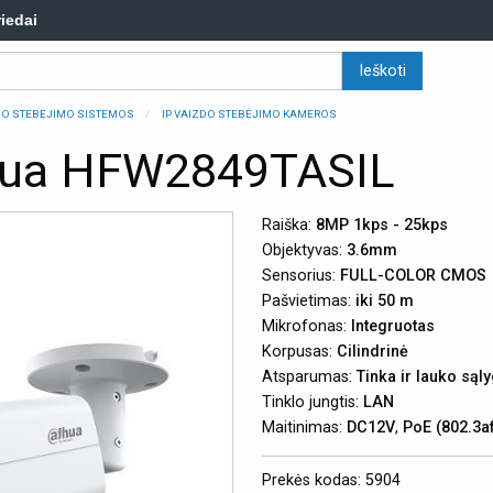
riedai
ZDO STEBĖJIMO SISTEMOS
IP VAIZDO STEBĖJIMO KAMEROS
hua HFW2849TASIL
Raiška:
8MP 1kps - 25kps
Objektyvas:
3.6mm
Sensorius:
FULL-COLOR CMOS
Pašvietimas:
iki 50 m
Mikrofonas:
Integruotas
Korpusas:
Cilindrinė
Atsparumas:
Tinka ir lauko są
Tinklo jungtis:
LAN
Maitinimas:
DC12V
,
PoE (802.3a
Prekės kodas: 5904