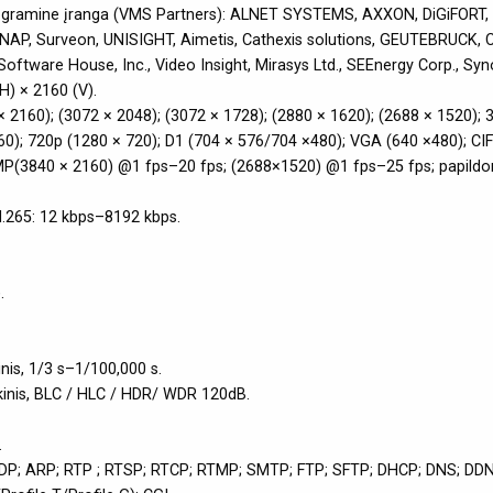
programine įranga (VMS Partners): ALNET SYSTEMS, AXXON, DiGiFORT,
 QNAP, Surveon, UNISIGHT, Aimetis, Cathexis solutions, GEUTEBRUCK
ftware House, Inc., Video Insight, Mirasys Ltd., SEEnergy Corp., Synol
H) × 2160 (V).
0 × 2160); (3072 × 2048); (3072 × 1728); (2880 × 1620); (2688 × 1520)
60); 720p (1280 × 720); D1 (704 × 576/704 ×480); VGA (640 ×480); CIF
 8MP(3840 × 2160) @1 fps–20 fps; (2688×1520) @1 fps–25 fps; papild
H.265: 12 kbps–8192 kbps.
.
nis, 1/3 s–1/100,000 s.
kinis, BLC / HLC / HDR/ WDR 120dB.
.
; UDP; ARP; RTP ; RTSP; RTCP; RTMP; SMTP; FTP; SFTP; DHCP; DNS; DDN