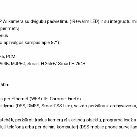
P AI kamera su dvigubu pašvietimu (IR+warm LED) ir su integruotu mi
į perimetrą.
rius.
vo apžvalgos kampas apie 87°).
26; PCM.
H.264B; MJPEG; Smart H.265+/ Smart H.264+.
i 50m.
as per Ethernet (WEB): IE, Chrome, Firefox.
mui (DSS, DMSS, SmartPSS Lite), vaizdo peržiūrai ir archyvavimui, 
ebėti, peržiūrėti įrašus kamerų iš skirtingų objektų, programa leidžia 
į telefoną arba per delninį kompiuterį (DSS mobile phone surveilla