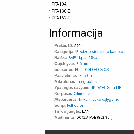
• PFA134.
• PFA130-E.
• PFA152-E.
Informacija
Prekės ID:
5904
Kategorija:
IP vaizdo stebėjimo kameros
Raiška
:
8MP 1kps - 25kps
Objektyvas
:
3.6mm
Sensorius
:
FULL-COLOR CMOS
Pašvietimas
:
iki 50 m
Mikrofonas
:
Integruotas
Ypatingos savybės
:
4K
,
WDR
,
Smart IR
Korpusas
:
Cilindrinė
Atsparumas
:
Tinka ir lauko sąlygoms
Serija
:
Full-color
Tinklo jungtis
: LAN
Maitinimas
: DC12V, PoE (802.3af)