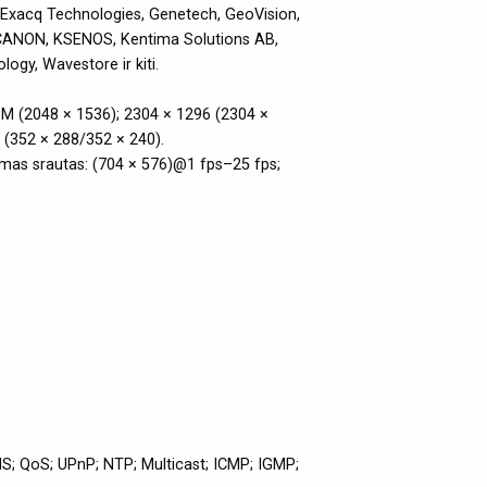
 Exacq Technologies, Genetech, GeoVision,
, CANON, KSENOS, Kentima Solutions AB,
ogy, Wavestore ir kiti.
; 3M (2048 × 1536); 2304 × 1296 (2304 ×
 (352 × 288/352 × 240).
omas srautas: (704 × 576)@1 fps–25 fps;
S; QoS; UPnP; NTP; Multicast; ICMP; IGMP;