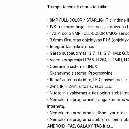
Trumpa techninė charakteristika:
• 8MP FULL-COLOR / STARLIGHT cilindrinė I
• IVS funkcijos: linijos kirtimas, įsibrovimas 
• 1/2.7” colio 8MP FULL-COLOR CMOS senso
• 3.6mm fiksuotas objektyvas F1.6 (objekty
• Integruotas mikrofonas.
• Garso suspaudimas: G.711a; G.711Mu; G.7
• Video kompresija H.265; H.264; H.264H; 
• Operacinė sistema LINUX.
• Skenavimo sistema: Progresyvinė.
• IR pašvietimas iki 60m, LED pašvietimas ik
• 2vnt. IR + 2vnt. šiltos šviesos LED.
• Nuotolinis valdymas ir tiesioginis stebėjim
• Nemokama programinė įranga kameros valdy
internetą.
• Nemokama programa leidžianti vartotojui st
• Nemokama programa stebėjimui per mobilųj
ANDROID, IPAD, GALAXY TAB ir t.t...