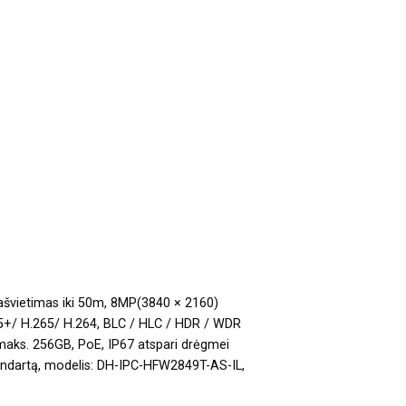
pašvietimas iki 50m, 8MP(3840 × 2160)
65+/ H.265/ H.264, BLC / HLC / HDR / WDR
 maks. 256GB, PoE, IP67 atspari drėgmei
standartą, modelis: DH-IPC-HFW2849T-AS-IL,