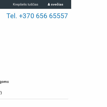
Krepšelis tuščias
svečias
Tel. +370 656 65557
lygoms
f)