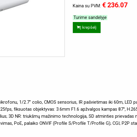
€ 236.07
Kaina su PVM:
Turime sandėlyje
Į krepšelį
ikrofonu, 1/2.7” colio, CMOS sensorius, IR pašvietimas iki 60m, LED 
~25fps, fiksuotas objektyvas: 3.6mm F1.6 apžvalgos kampas 87°, H.2
lius; 3D NR: triukšmų mažinimo technologija, SD atminties prievadas
iavimas, PoE, palaiko ONVIF (Profile S/Profile T/Profile G); CGI; P2P 