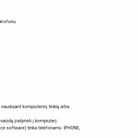
krofonu.
naudojant kompiuterinį tinklą arba
vaizdą įrašynėti į kompiuterį.
nce software) tinka telefonams: IPHONE,