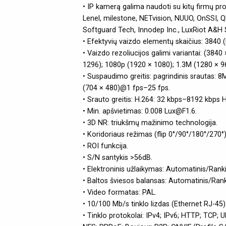
• IP kamerą galima naudoti su kitų firmų 
Lenel, milestone, NETvision, NUUO, OnSSI,
Softguard Tech, Innodep Inc., LuxRiot A&H So
• Efektyvių vaizdo elementų skaičius: 3840 (
• Vaizdo rezoliucijos galimi variantai: (384
1296); 1080p (1920 × 1080); 1.3M (1280 × 9
• Suspaudimo greitis: pagrindinis srautas:
(704 × 480)@1 fps–25 fps.
• Srauto greitis: H.264: 32 kbps–8192 kbps 
• Min. apšvietimas: 0.008 Lux@F1.6.
• 3D NR: triukšmų mažinimo technologija.
• Koridoriaus režimas (flip 0°/90°/180°/270°)
• ROI funkcija.
• S/N santykis >56dB.
• Elektroninis užlaikymas: Automatinis/Ranki
• Baltos šviesos balansas: Automatinis/Ran
• Video formatas: PAL.
• 10/100 Mb/s tinklo lizdas (Ethernet RJ-45)
• Tinklo protokolai: IPv4; IPv6; HTTP; TCP