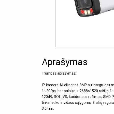
Aprašymas
Trumpas aprašymas:
IP kamera AI cilindrinė 8MP su integruotu m
1~20fps, bet palaiko ir 2688×1520 raišką 1
120dB, ROI, IVS, koridoriaus režimas, SMD P
tinka lauko ir vidaus sąlygoms, 3 ašių regul
3.6mm.