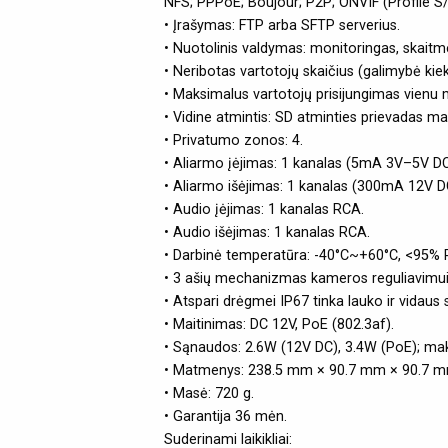
NFS; PPPoE; Boujour; P2P; ONVIF (Profile S/P
• Įrašymas: FTP arba SFTP serverius.
• Nuotolinis valdymas: monitoringas, skaitm
• Neribotas vartotojų skaičius (galimybė kiek
• Maksimalus vartotojų prisijungimas vienu 
• Vidine atmintis: SD atminties prievadas m
• Privatumo zonos: 4.
• Aliarmo įėjimas: 1 kanalas (5mA 3V–5V DC
• Aliarmo išėjimas: 1 kanalas (300mA 12V D
• Audio įėjimas: 1 kanalas RCA.
• Audio išėjimas: 1 kanalas RCA.
• Darbinė temperatūra: -40°C~+60°C, <95% 
• 3 ašių mechanizmas kameros reguliavimui (
• Atspari drėgmei IP67 tinka lauko ir vidaus
• Maitinimas: DC 12V, PoE (802.3af).
• Sąnaudos: 2.6W (12V DC), 3.4W (PoE); mak
• Matmenys: 238.5 mm × 90.7 mm × 90.7 m
• Masė: 720 g.
• Garantija 36 mėn.
Suderinami laikikliai: