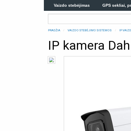
Vaizdo stebėjimas
GPS sekliai, p
PRADŽIA
VAIZDO STEBĖJIMO SISTEMOS
IP VAI
IP kamera Da