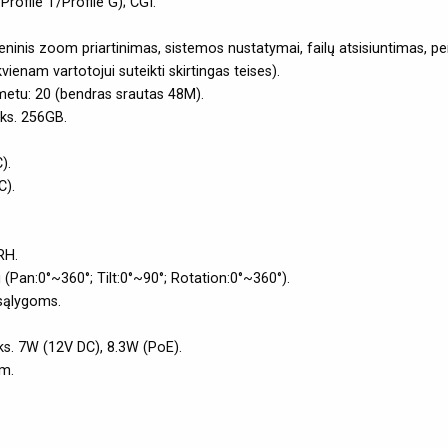
rofile T/Profile G); CGI.
eninis zoom priartinimas, sistemos nustatymai, failų atsisiuntimas, pe
vienam vartotojui suteikti skirtingas teises).
metu: 20 (bendras srautas 48M).
aks. 256GB.
).
C).
RH.
Pan:0°~360°; Tilt:0°~90°; Rotation:0°~360°).
 sąlygoms.
s. 7W (12V DC), 8.3W (PoE).
m.