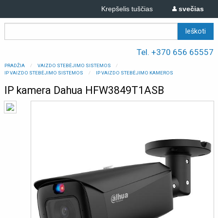
Krepšelis tuščias
svečias
Tel. +370 656 65557
PRADŽIA
VAIZDO STEBĖJIMO SISTEMOS
IP VAIZDO STEBĖJIMO SISTEMOS
IP VAIZDO STEBĖJIMO KAMEROS
IP kamera Dahua HFW3849T1ASB