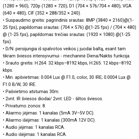
(1280 × 960); 720p (1280 × 720); D1 (704 × 576/704 × 480); VGA
(640 × 480); CIF (352 × 288/352 × 240).
• Suspaudimo greitis: pagrindinis srautas: 8MP (3840 × 2160)@(1-
25 fps), papildomas srautas: (704 × 576) @(1-25 fps) / (704 × 480)
@ (1-25 fps), papildomas trečias srautas: (1920 × 1080) @(1-25
fps).
• D/N: persijungia iš spalvotos veikos į juodai baltą, esant tam
tikram šviesos intensyvumui - mechaninė Diena/Naktis funkcija.
• Srauto greitis: H.264: 32 kbps–8192 kbps, H.265: 12 kbps–8192
kbps.
• Min. apšvietimas: 0.004 Lux @ F1.0, color, 30 IRE; 0.0004 Lux @
F1.0 B/W, 30 IRE.
• Pašvietimo atstumas 30m.
• 2vnt. IR šviesos diodai/ 2vnt. LED - šiltos šviesos.
• Privatumo zonos: 8.
• Aliarmo įėjimas: 1 kanalas (5mA 3V–5V DC).
• Aliarmo išėjimas: 1 kanalas (300mA 12V DC).
• Audio įėjimas: 1 kanalas RCA.
• Audio išėjimas: 1 kanalas RCA.