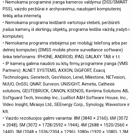
• Nemokama programinė įranga kameros valdymui (DSS/SMART
PSS), vaizdo peržiūrai ir archyvavimui, naudojant kompiuterinį
tinklą arba internetą.
• Nemokama programa leidžianti vartotojui stebėti, peržiūrėti
įrašus kamerų iš skirtingų objektų, programa leidžia vaizdą įrašyti i
kompiuterį.
• Nemokama programa stebėjimui per mobilųjį telefoną arba per
delninį kompiuterį (DMSS mobile phone surveillance software)
tinka telefonams: IPHONE, ANDROID, IPAD, GALAXY TAB ir t.t.
• IP kamerą galima naudoti su kitų firmų programine įranga (VMS
Partners): ALNET SYSTEMS, AXXON, DiGiFORT, Exacq
Technologies, Genetech, GeoVision, Lenel, Milestone, NETvision,
NUUO, OnSSI, QNAP, Surveon, UNISIGHT, Aimetis, Cathexis
solutions, GEUTEBRUCK, CANON, KSENOS, Kentima Solutions AB,
Softguard Tech, Innodep Inc., LuxRiot A&H Software House, Inc.,
Video Insight, Mirasys Ltd., SEEnergy Corp., Synology, Wavestore ir
kiti.
• Vaizdo rezoliucijos galimi variantai: 8M (3840 × 2160); 6M (3072
× 2048); 5M (3072 × 1728/2592 × 1944); 4M (2688 × 1520/2560 ×
1440); 3M (2048 × 1536/2304 × 1296); 1080p (1920 × 1080); 1.3M