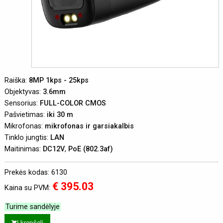
Raiška:
8MP 1kps - 25kps
Objektyvas:
3.6mm
Sensorius:
FULL-COLOR CMOS
Pašvietimas:
iki 30 m
Mikrofonas:
mikrofonas ir garsiakalbis
Tinklo jungtis:
LAN
Maitinimas:
DC12V
,
PoE (802.3af)
Prekės kodas: 6130
€ 395.03
Kaina su PVM:
Turime sandėlyje
Į krepšelį