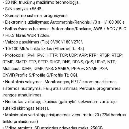
• 3D NR: triukšmų mažinimo technologija.
• S/N santykis >56dB.
• Skenavimo sistema: progresyvinė.
• Elektroninis užlaikymas: Automatinis/Rankinis,1/3 s–1/100,000 s.
• Baltos šviesos balansas: Automatinis/Rankinis, AWB / AGC / BLC
/ HLC/ tikras WDR 120dB.
• Vaizdo pasukimas (Flip) 0°/90°/180°/270°.
• 10/100 Mb/s tinklo lizdas (Ethernet RJ-45).
• Protokolai: IPv4; IPv6; HTTP; TCP; UDP; ARP; RTP ; RTSP; RTCP;
RTMP; SMTP; FTP; SFTP; DHCP; DNS; DDNS; QoS; UPnP; NTP;
Multicast; ICMP; IGMP; NFS; SAMBA; PPPoE; SNMP; P2P;
ONVIF(Profile S/Profile G/Profile T); CGI.
• Nuotolinis valdymas: Monitoringas, EPTZ zoom priartinimas,
sistemos nustatymai, Failų atsisiuntimas, Peržiūra, programinės
įrangos atnaujinimas.
• Neribotas vartotojų skaičius (galimybė kiekvienam vartotojui
suteikti skirtingas teises).
• Maksimalus vartotojų prisijungimas vienu metu: 20 (72M bendras
tinklo pralaidumas).
• Vidine atmintis: SD atminties prievadas maks. 256GB.