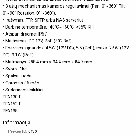
• 3 ašių mechanizmas kameros reguliavimui (Pan: 0°~360° Tilt:
0°~90° Rotation: 0° ~360°).
• Įrašymas: FTP, SFTP arba NAS serverius.
• Darbinė temperatūra: -40°C~+60°C, <95% RH.
• Atspari drėgmei IP67.
• Maitinimas: DC 12V, PoE (802.3af).
• Energijos sąnaudos: 4.5W (12V DC); 5.5 (PoE); maks. 7.6W (12V
DC); 9.1W (PoE).
• Matmenys: 288.4 mm × 94.4 mm × 84.7 mm.
• Svoris: 1kg.
• Spalva: juoda.
• Garantija 36 mėn.
• Suderinami laikikliai:
PFA130-E.
PFA152-E.
PFA135.
Informacija
Prekės ID:
6130