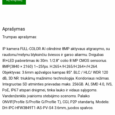
Aprašymas
Trumpas aprašymas:
IP kamera FULL-COLOR AI cilindrinė 8MP aktyvaus atgrasymo, su
raudonu/mėlynu blyksinčiu šviesos ir garso aliarmu. Dvigubas
IR+LED pašvietimas iki 30m. 1/2.8” colio 8 MP CMOS sensorius.
8MP(3840 × 2160) 1~25fps. H.265+/H.265/H.264+/H.264.
Objektyvas: 3.6mm apžvalgos kampas 85°. BLC / HLC/ WDR 120
dB, 3D NR: triukšmų mažinimo technologija. Koridoriaus režimas.
Integruotas SD atminties prievadas maks. 256GB. AI, SMD 4.0, IVS,
PoE, IP67 atspari drėgmei, tinka lauko ir vidaus sąlygoms.
Vandenženklis įvairioms stebėjimo scenoms. Palaiko
ONVIF(Profile S/Profile G/Profile T), CGI, P2P standartą. Modelis:
DH-IPC-HFW3849T1-AS-PV-S4 3.6mm, juodos spalvos.