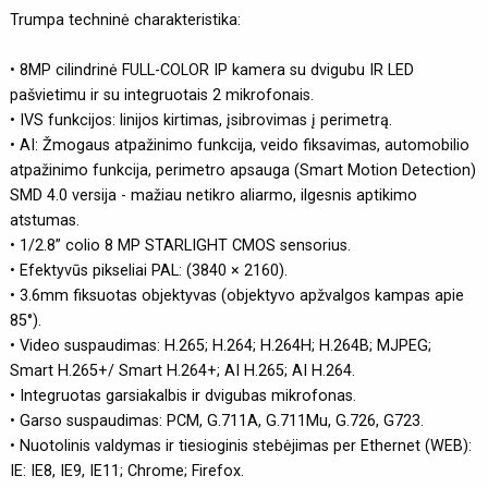
Trumpa techninė charakteristika:
• 8MP cilindrinė FULL-COLOR IP kamera su dvigubu IR LED
pašvietimu ir su integruotais 2 mikrofonais.
• IVS funkcijos: linijos kirtimas, įsibrovimas į perimetrą.
• AI: Žmogaus atpažinimo funkcija, veido fiksavimas, automobilio
atpažinimo funkcija, perimetro apsauga (Smart Motion Detection)
SMD 4.0 versija - mažiau netikro aliarmo, ilgesnis aptikimo
atstumas.
• 1/2.8” colio 8 MP STARLIGHT CMOS sensorius.
• Efektyvūs pikseliai PAL: (3840 × 2160).
• 3.6mm fiksuotas objektyvas (objektyvo apžvalgos kampas apie
85°).
• Video suspaudimas: H.265; H.264; H.264H; H.264B; MJPEG;
Smart H.265+/ Smart H.264+; AI H.265; AI H.264.
• Integruotas garsiakalbis ir dvigubas mikrofonas.
• Garso suspaudimas: PCM, G.711A, G.711Mu, G.726, G723.
• Nuotolinis valdymas ir tiesioginis stebėjimas per Ethernet (WEB):
IE: IE8, IE9, IE11; Chrome; Firefox.