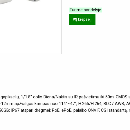
Turime sandėlyje
Į krepšelį
apikselių, 1/1.8” colio Diena/Naktis su IR pašvietimu iki 50m, CMOS
7-12mm apžvalgos kampas nuo 114°~47°, H.265/H.264, BLC / AWB, AGC,
6GB; IP67 atspari drėgmei; PoE, ePoE, palaiko ONVIF, CGI standartą