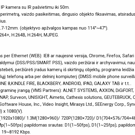
IP kamera su IR pašvietimu iki 50m.
s į perimetrą, vaizdo pasikeitimas, dingusio objekto fiksavimas, atsirad
ius.
2.7-12mm. (objektyvo apžvalgos kampas nuo 114°~47°).
H.264+, H.264B, H.264H, MJPEG.
as per Ethernet (WEB): IE8 ar naujesnė versija, Chrome, Firefox, Safari 
ymui (DSS/PSS/SMART PSS), vaizdo peržiūrai ir archyvavimui, naudoj
bėti, peržiūrėti įrašus kamerų iš skirtingų objektų, programa leidžia v
jį telefoną arba per delninį kompiuterį (DMSS mobile phone surveil
,KINDLE FIRE, BLACKBERY, ANDROID, IPAD, GALAXY TAB ir t.t...
programinę įrangą (VMS Partners): ALNET SYSTEMS, AXXON, DiGiFORT,
 QNAP, Surveon, UNISIGHT, Aimetis, Cathexis solutions, GEUTEBRUCK
ftware House, Inc., Video Insight, Mirasys Ltd., SEEnergy Corp., Synolo
) x 1080(V).
1080P(1920x1080)/ 1.3M(1280×960)/ 720P(1280×720)/ D1(704×576/704×
 2Mp(1~50fps) papildomas srautas: D1(1~50fps), D1(1~25fps); papildo
5: 19~8192 Kbps.