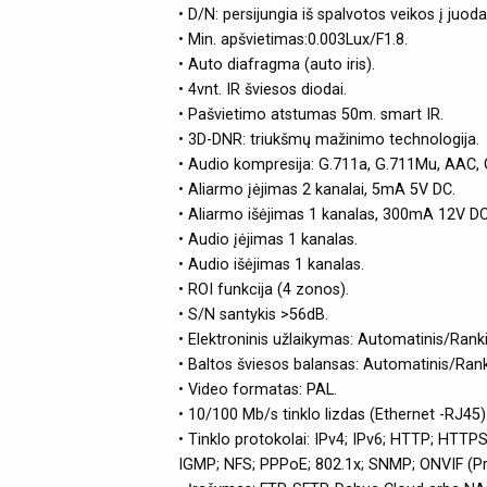
• D/N: persijungia iš spalvotos veikos į juo
• Min. apšvietimas:0.003Lux/F1.8.
• Auto diafragma (auto iris).
• 4vnt. IR šviesos diodai.
• Pašvietimo atstumas 50m. smart IR.
• 3D-DNR: triukšmų mažinimo technologija.
• Audio kompresija: G.711a, G.711Mu, AAC, 
• Aliarmo įėjimas 2 kanalai, 5mA 5V DC.
• Aliarmo išėjimas 1 kanalas, 300mA 12V DC
• Audio įėjimas 1 kanalas.
• Audio išėjimas 1 kanalas.
• ROI funkcija (4 zonos).
• S/N santykis >56dB.
• Elektroninis užlaikymas: Automatinis/Rank
• Baltos šviesos balansas: Automatinis/Ran
• Video formatas: PAL.
• 10/100 Mb/s tinklo lizdas (Ethernet -RJ45)
• Tinklo protokolai: IPv4; IPv6; HTTP; HTT
IGMP; NFS; PPPoE; 802.1x; SNMP; ONVIF (Prof