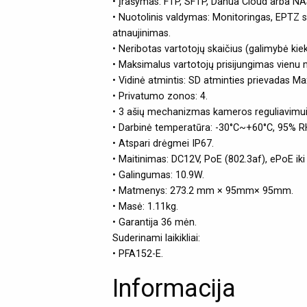
• Įrašymas: FTP, SFTP, Dahua Cloud arba NAS
• Nuotolinis valdymas: Monitoringas, EPTZ s
atnaujinimas.
• Neribotas vartotojų skaičius (galimybė kiek
• Maksimalus vartotojų prisijungimas vienu 
• Vidinė atmintis: SD atminties prievadas M
• Privatumo zonos: 4.
• 3 ašių mechanizmas kameros reguliavimui ( 
• Darbinė temperatūra: -30°C~+60°C, 95% R
• Atspari drėgmei IP67.
• Maitinimas: DC12V, PoE (802.3af), ePoE iki
• Galingumas: 10.9W.
• Matmenys: 273.2 mm × 95mm× 95mm.
• Masė: 1.11kg.
• Garantija 36 mėn.
Suderinami laikikliai:
• PFA152-E.
Informacija