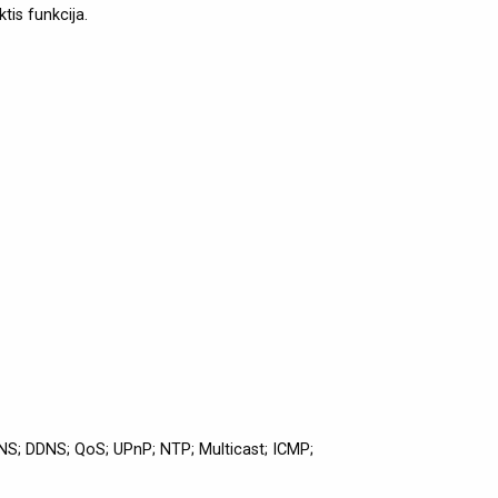
tis funkcija.
NS; DDNS; QoS; UPnP; NTP; Multicast; ICMP;