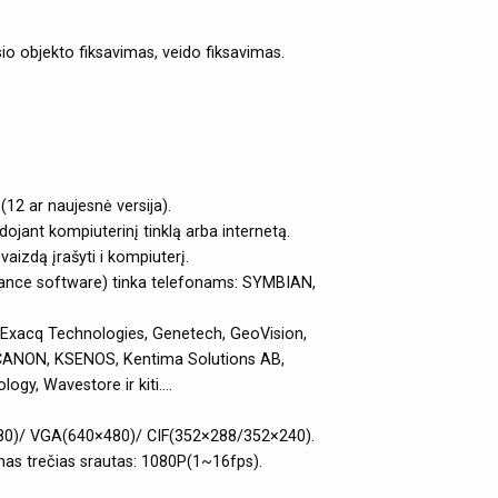
usio objekto fiksavimas, veido fiksavimas.
(12 ar naujesnė versija).
ant kompiuterinį tinklą arba internetą.
aizdą įrašyti i kompiuterį.
lance software) tinka telefonams: SYMBIAN,
 Exacq Technologies, Genetech, GeoVision,
, CANON, KSENOS, Kentima Solutions AB,
gy, Wavestore ir kiti....
480)/ VGA(640×480)/ CIF(352×288/352×240).
mas trečias srautas: 1080P(1~16fps).