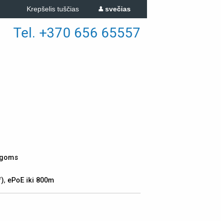
Krepšelis tuščias
svečias
Tel. +370 656 65557
lygoms
f)
,
ePoE iki 800m