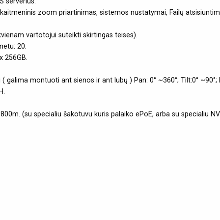
 serverius.
kaitmeninis zoom priartinimas, sistemos nustatymai, Failų atsisiunti
vienam vartotojui suteikti skirtingas teises).
metu: 20.
ax 256GB.
galima montuoti ant sienos ir ant lubų ) Pan: 0° ~360°; Tilt:0° ~90°;
H.
 800m. (su specialiu šakotuvu kuris palaiko ePoE, arba su specialiu NV