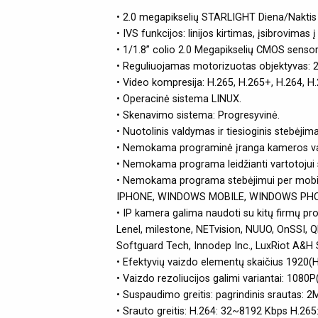
• 2.0 megapikselių STARLIGHT Diena/Naktis 
• IVS funkcijos: linijos kirtimas, įsibrovima
• 1/1.8” colio 2.0 Megapikselių CMOS sensor
• Reguliuojamas motorizuotas objektyvas: 
• Video kompresija: H.265, H.265+, H.264, 
• Operacinė sistema LINUX.
• Skenavimo sistema: Progresyvinė.
• Nuotolinis valdymas ir tiesioginis stebėjim
• Nemokama programinė įranga kameros vald
• Nemokama programa leidžianti vartotojui ste
• Nemokama programa stebėjimui per mobilų
IPHONE, WINDOWS MOBILE, WINDOWS PHONE 8
• IP kamera galima naudoti su kitų firmų 
Lenel, milestone, NETvision, NUUO, OnSSI,
Softguard Tech, Innodep Inc., LuxRiot A&H So
• Efektyvių vaizdo elementų skaičius 1920(H
• Vaizdo rezoliucijos galimi variantai: 
• Suspaudimo greitis: pagrindinis srautas:
• Srauto greitis: H.264: 32~8192 Kbps H.26