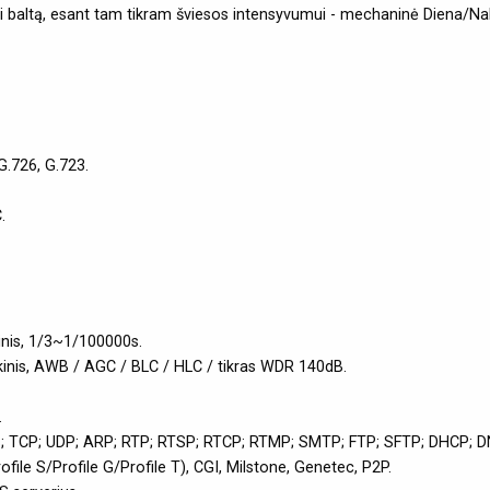
dai baltą, esant tam tikram šviesos intensyvumui - mechaninė Diena/Nak
G.726, G.723.
.
inis, 1/3~1/100000s.
kinis, AWB / AGC / BLC / HLC / tikras WDR 140dB.
.
PS; TCP; UDP; ARP; RTP; RTSP; RTCP; RTMP; SMTP; FTP; SFTP; DHCP; D
ile S/Profile G/Profile T), CGI, Milstone, Genetec, P2P.