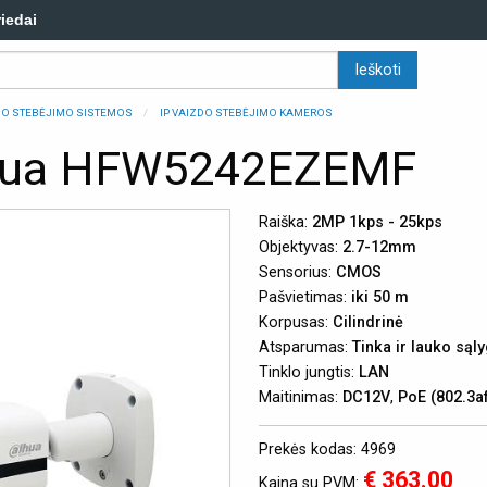
riedai
ZDO STEBĖJIMO SISTEMOS
IP VAIZDO STEBĖJIMO KAMEROS
ahua HFW5242EZEMF
Raiška:
2MP 1kps - 25kps
Objektyvas:
2.7-12mm
Sensorius:
CMOS
Pašvietimas:
iki 50 m
Korpusas:
Cilindrinė
Atsparumas:
Tinka ir lauko są
Tinklo jungtis:
LAN
Maitinimas:
DC12V
,
PoE (802.3a
Prekės kodas: 4969
€ 363.00
Kaina su PVM: