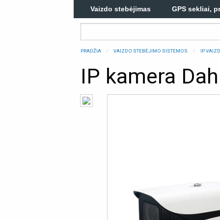
Vaizdo stebėjimas
GPS sekliai, p
PRADŽIA
VAIZDO STEBĖJIMO SISTEMOS
IP VAI
IP kamera D