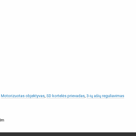
,
Motorizuotas objektyvas
,
SD kortelės prievadas
,
3-ių ašių reguliavimas
00m