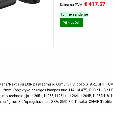
€ 417.57
Kaina su PVM:
Turime sandėlyje
Į krepšelį
Diena/Naktis su LXIR pašvietimu iki 60m., 1/1.8” colio STARLIGHT+ 
-12mm. (objektyvo apžalgos kampas nuo 114° iki 47°), BLC / HLC / HDR
imo technologija, H.265+, H.265, H.264+, H.264, H.264B, H.264H, AI H
 drėgmei, 3 ašių reguliavimas; SSA, SMD 3.0. Palaiko: ONVIF (Profile S