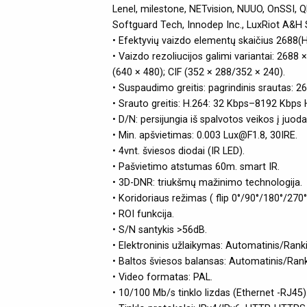
Lenel, milestone, NETvision, NUUO, OnSSI,
Softguard Tech, Innodep Inc., LuxRiot A&H So
• Efektyvių vaizdo elementų skaičius 2688(H
• Vaizdo rezoliucijos galimi variantai: 268
(640 × 480); CIF (352 × 288/352 × 240).
• Suspaudimo greitis: pagrindinis srautas: 
• Srauto greitis: H.264: 32 Kbps–8192 Kbps
• D/N: persijungia iš spalvotos veikos į juo
• Min. apšvietimas: 0.003 Lux@F1.8, 30IRE.
• 4vnt. šviesos diodai (IR LED).
• Pašvietimo atstumas 60m. smart IR.
• 3D-DNR: triukšmų mažinimo technologija.
• Koridoriaus režimas ( flip 0°/90°/180°/270°
• ROI funkcija.
• S/N santykis >56dB.
• Elektroninis užlaikymas: Automatinis/Rank
• Baltos šviesos balansas: Automatinis/Ran
• Video formatas: PAL.
• 10/100 Mb/s tinklo lizdas (Ethernet -RJ45)