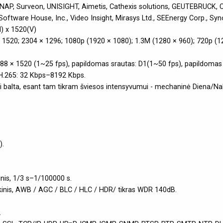
 QNAP, Surveon, UNISIGHT, Aimetis, Cathexis solutions, GEUTEBRUCK
ftware House, Inc., Video Insight, Mirasys Ltd., SEEnergy Corp., Synolo
) x 1520(V)
8 × 1520; 2304 × 1296; 1080p (1920 × 1080); 1.3M (1280 × 960); 720p (
2688 × 1520 (1~25 fps), papildomas srautas: D1(1~50 fps), papildomas
 H.265: 32 Kbps–8192 Kbps.
dai balta, esant tam tikram šviesos intensyvumui - mechaninė Diena/Nak
).
inis, 1/3 s–1/100000 s.
kinis, AWB / AGC / BLC / HLC / HDR/ tikras WDR 140dB.
.