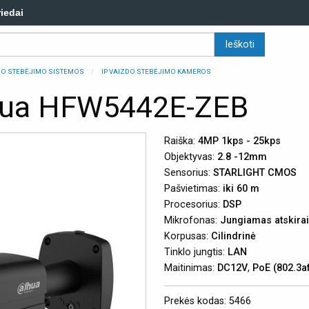
riedai
ZDO STEBĖJIMO SISTEMOS
IP VAIZDO STEBĖJIMO KAMEROS
hua HFW5442E-ZEB
Raiška:
4MP 1kps - 25kps
Objektyvas:
2.8 -12mm
Sensorius:
STARLIGHT CMOS
Pašvietimas:
iki 60 m
Procesorius:
DSP
Mikrofonas:
Jungiamas atskirai
Korpusas:
Cilindrinė
Tinklo jungtis:
LAN
Maitinimas:
DC12V
,
PoE (802.3a
Prekės kodas: 5466