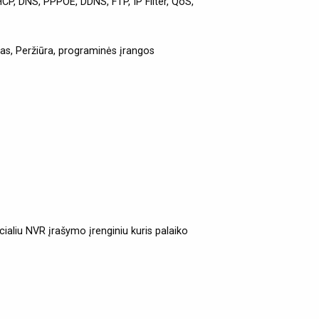
CP, DNS, PPPOE, DDNS, FTP, IP Filter, QoS,
mas, Peržiūra, programinės įrangos
cialiu NVR įrašymo įrenginiu kuris palaiko