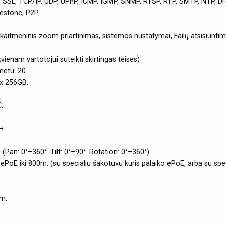
, SSL, TCP/IP, UDP, UPnP, ICMP, IGMP, SNMP, RTSP, RTP, SMTP, NTP, DH
lestone, P2P.
kaitmeninis zoom priartinimas, sistemos nustatymai, Failų atsisiunti
vienam vartotojui suteikti skirtingas teises)
metu: 20.
ax 256GB.
.
H.
Pan: 0°–360°. Tilt: 0°–90°. Rotation: 0°–360°).
ePoE iki 800m. (su specialiu šakotuvu kuris palaiko ePoE, arba su spe
m.