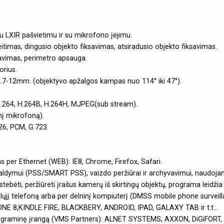
u LXIR pašvietimu ir su mikrofono įėjimu.
ikeitimas, dingusio objekto fiksavimas, atsiradusio objekto fiksavimas.
savimas, perimetro apsauga.
rius.
.7-12mm. (objektyvo apžalgos kampas nuo 114° iki 47°).
H.264, H.264B, H.264H, MJPEG(sub stream).
nį mikrofoną).
26, PCM, G.723.
as per Ethernet (WEB): IE8, Chrome, Firefox, Safari.
mui (PSS/SMART PSS), vaizdo peržiūrai ir archyvavimui, naudojant k
bėti, peržiūreti įrašus kamerų iš skirtingų objektų, programa leidžia v
jį telefoną arba per delninį kompiuterį (DMSS mobile phone surveil
,KINDLE FIRE, BLACKBERY, ANDROID, IPAD, GALAXY TAB ir t.t...
programinę įrangą (VMS Partners): ALNET SYSTEMS, AXXON, DiGiFORT,