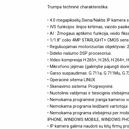
Trumpa techninė charakteristika:
• 4.0 megapikselių Diena/Naktis IP kamera s
• IVS funkcijos: linijos kirtimas, vaizdo pas
• AI : Žmogaus aptikimo funkcija, veido fik
• 1/1.8” colio 4MP STARLIGHT+ CMOS senso
• Reguliuojamas motorizuotas objektyvas: 2
• Didelio našumo DSP procesorius.
• Video kompresija H.265+, H.265, H.264+, 
• Mikrofono įėjimas (galimybė pajungti išori
• Garso suspaudimas: G.711a, G.711Mu, G.7
• Operacinė sitema LINUX.
• Skenavimo sistema: Progresyvinė.
• Nuotolinis valdymas ir tiesioginis stebėjim
• Nemokama programinė įranga kameros valdy
• Nemokama programa leidžianti vartotojui ste
• Nemokama programa stebėjimui per mobilų
IPHONE, WINDOWS MOBILE, WINDOWS PHONE 8
• IP kamera galima naudoti su kitų firmų 