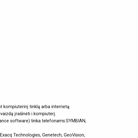
ompiuterinį tinklą arba internetą.
aizdą įrašinėti i kompiuterį.
lance software) tinka telefonams:SYMBIAN,
 Exacq Technologies, Genetech, GeoVision,