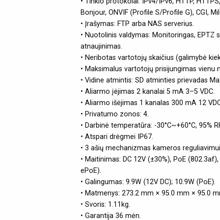
• Tinklo protokolai: IPv4/IPv6, HTTP, HTTPS
Bonjour, ONVIF (Profile S/Profile G), CGI, Mi
• Įrašymas: FTP arba NAS serverius.
• Nuotolinis valdymas: Monitoringas, EPTZ s
atnaujinimas.
• Neribotas vartotojų skaičius (galimybė kiek
• Maksimalus vartotojų prisijungimas vienu 
• Vidine atmintis: SD atminties prievadas M
• Aliarmo įėjimas 2 kanalai 5 mA 3–5 VDC.
• Aliarmo išėjimas 1 kanalas 300 mA 12 VDC
• Privatumo zonos: 4.
• Darbinė temperatūra: -30°C~+60°C, 95% R
• Atspari drėgmei IP67.
• 3 ašių mechanizmas kameros reguliavimui (
• Maitinimas: DC 12V (±30%), PoE (802.3af), 
ePoE).
• Galingumas: 9.9W (12V DC); 10.9W (PoE).
• Matmenys: 273.2 mm × 95.0 mm × 95.0 m
• Svoris: 1.11kg.
• Garantija 36 mėn.