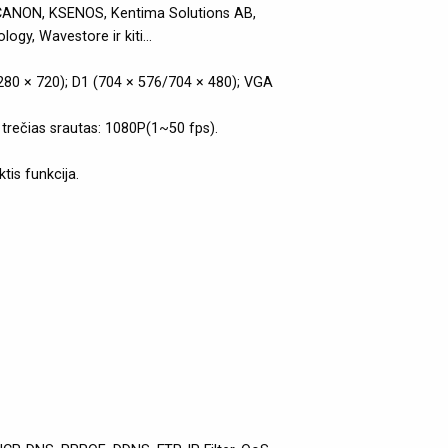
, CANON, KSENOS, Kentima Solutions AB,
gy, Wavestore ir kiti...
1280 × 720); D1 (704 × 576/704 × 480); VGA
 trečias srautas: 1080P(1~50 fps).
tis funkcija.