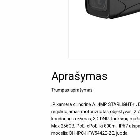
Aprašymas
Trumpas aprašymas:
IP kamera cilindrinė AI 4MP STARLIGHT+ , 
reguliuojamas motorizuotas objektyvas: 2.7
koridoriaus režimas, 3D-DNR: triukšmų mažin
Max 256GB, PoE, ePoE iki 800m., IP67 atspari
modelis: DH-IPC-HFW5442E-ZE, juoda.