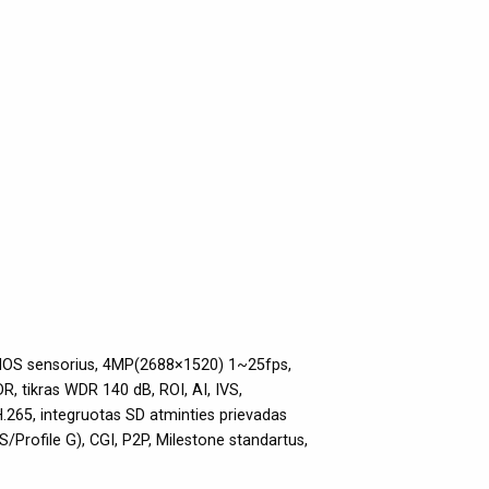
CMOS sensorius, 4MP(2688×1520) 1~25fps,
, tikras WDR 140 dB, ROI, AI, IVS,
.265, integruotas SD atminties prievadas
/Profile G), CGI, P2P, Milestone standartus,