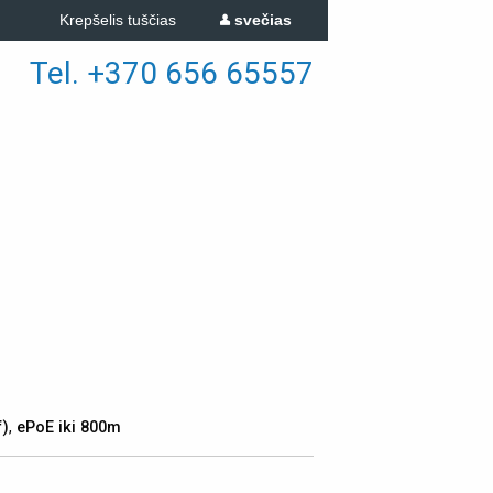
Krepšelis tuščias
svečias
Tel. +370 656 65557
f)
,
ePoE iki 800m