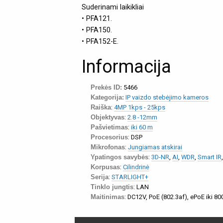
Suderinami laikikliai
• PFA121.
• PFA150.
• PFA152-E.
Informacija
Prekės ID:
5466
Kategorija:
IP vaizdo stebėjimo kameros
Raiška
:
4MP 1kps - 25kps
Objektyvas
:
2.8 -12mm
Pašvietimas
:
iki 60 m
Procesorius
: DSP
Mikrofonas
:
Jungiamas atskirai
Ypatingos savybės
:
3D-NR
,
AI
,
WDR
,
Smart IR
Korpusas
:
Cilindrinė
Serija
:
STARLIGHT+
Tinklo jungtis
: LAN
Maitinimas
: DC12V, PoE (802.3af), ePoE iki 8