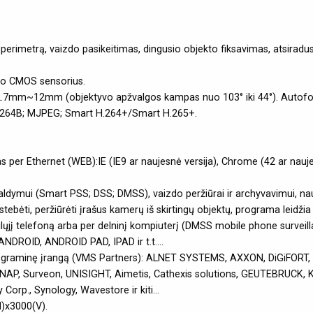
s į perimetrą, vaizdo pasikeitimas, dingusio objekto fiksavimas, atsirad
mo CMOS sensorius.
 2.7mm~12mm (objektyvo apžvalgos kampas nuo 103° iki 44°). Autofo
 H.264B; MJPEG; Smart H.264+/Smart H.265+.
as per Ethernet (WEB):IE (IE9 ar naujesnė versija), Chrome (42 ar nauje
mui (Smart PSS; DSS; DMSS), vaizdo peržiūrai ir archyvavimui, naudo
bėti, peržiūrėti įrašus kamerų iš skirtingų objektų, programa leidžia v
jį telefoną arba per delninį kompiuterį (DMSS mobile phone surveil
OID, ANDROID PAD, IPAD ir t.t....
programinę įrangą (VMS Partners): ALNET SYSTEMS, AXXON, DiGiFORT,
QNAP, Surveon, UNISIGHT, Aimetis, Cathexis solutions, GEUTEBRUCK, 
Corp., Synology, Wavestore ir kiti...
H)x3000(V).