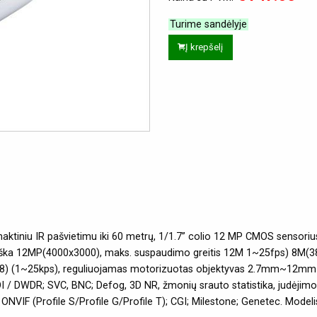
Turime sandėlyje
Į krepšelį
ktiniu IR pašvietimu iki 60 metrų, 1/1.7” colio 12 MP CMOS sensorius,
aiška 12MP(4000x3000), maks. suspaudimo greitis 12M 1~25fps) 8M(
) (1~25kps), reguliuojamas motorizuotas objektyvas 2.7mm~12mm (
I / DWDR; SVC, BNC; Defog, 3D NR, žmonių srauto statistika, judėjim
o ONVIF (Profile S/Profile G/Profile T); CGI; Milestone; Genetec. Mod