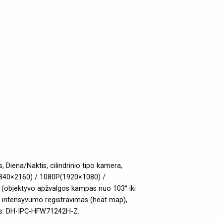
 Diena/Naktis, cilindrinio tipo kamera,
3840×2160) / 1080P(1920×1080) /
objektyvo apžvalgos kampas nuo 103° iki
o intensyvumo registravimas (heat map),
elis: DH-IPC-HFW71242H-Z.