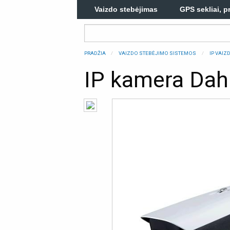
Vaizdo stebėjimas
GPS sekliai, p
PRADŽIA
VAIZDO STEBĖJIMO SISTEMOS
IP VAI
IP kamera Da