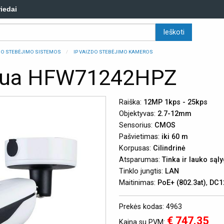
riedai
ZDO STEBĖJIMO SISTEMOS
IP VAIZDO STEBĖJIMO KAMEROS
hua HFW71242HPZ
Raiška:
12MP 1kps - 25kps
Objektyvas:
2.7-12mm
Sensorius:
CMOS
Pašvietimas:
iki 60 m
Korpusas:
Cilindrinė
Atsparumas:
Tinka ir lauko są
Tinklo jungtis:
LAN
Maitinimas:
PoE+ (802.3at)
,
DC1
Prekės kodas: 4963
€ 747.35
Kaina su PVM: