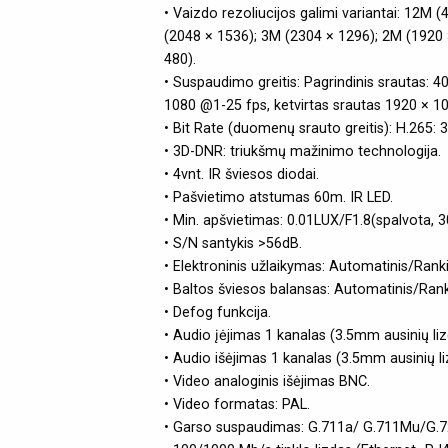
• Vaizdo rezoliucijos galimi variantai: 12M
(2048 × 1536); 3M (2304 × 1296); 2M (1920 
480).
• Suspaudimo greitis: Pagrindinis srautas:
1080 @1-25 fps, ketvirtas srautas 1920 × 1
• Bit Rate (duomenų srauto greitis): H.265
• 3D-DNR: triukšmų mažinimo technologija.
• 4vnt. IR šviesos diodai.
• Pašvietimo atstumas 60m. IR LED.
• Min. apšvietimas: 0.01LUX/F1.8(spalvota, 
• S/N santykis >56dB.
• Elektroninis užlaikymas: Automatinis/Rank
• Baltos šviesos balansas: Automatinis/Ran
• Defog funkcija.
• Audio įėjimas 1 kanalas (3.5mm ausinių liz
• Audio išėjimas 1 kanalas (3.5mm ausinių li
• Video analoginis išėjimas BNC.
• Video formatas: PAL.
• Garso suspaudimas: G.711a/ G.711Mu/G.7