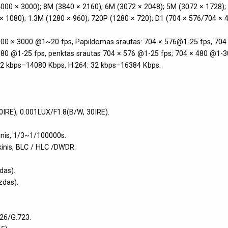
 (4000 × 3000); 8M (3840 × 2160); 6M (3072 × 2048); 5M (3072 × 1728)
× 1080); 1.3M (1280 × 960); 720P (1280 × 720); D1 (704 × 576/704 × 4
 4000 × 3000 @1~20 fps, Papildomas srautas: 704 × 576@1-25 fps, 704 
080 @1-25 fps, penktas srautas 704 × 576 @1-25 fps; 704 × 480 @1-30
: 32 kbps–14080 Kbps, H.264: 32 kbps–16384 Kbps.
30IRE), 0.001LUX/F1.8(B/W, 30IRE).
inis, 1/3~1/100000s.
kinis, BLC / HLC /DWDR.
das).
zdas).
26/G.723.