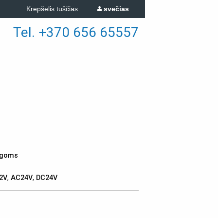
Krepšelis tuščias
svečias
Tel. +370 656 65557
lygoms
2V
,
AC24V
,
DC24V