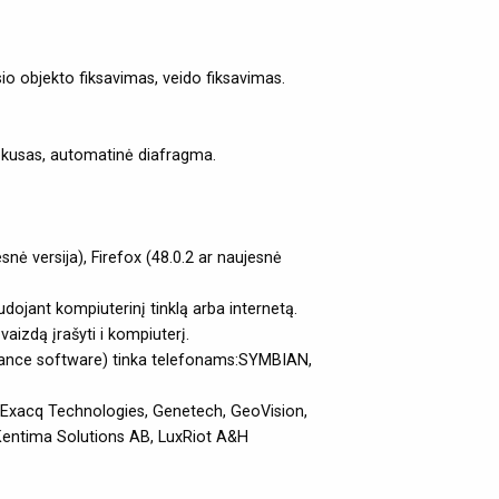
usio objekto fiksavimas, veido fiksavimas.
kusas, automatinė diafragma.
snė versija), Firefox (48.0.2 ar naujesnė
jant kompiuterinį tinklą arba internetą.
aizdą įrašyti i kompiuterį.
lance software) tinka telefonams:SYMBIAN,
 Exacq Technologies, Genetech, GeoVision,
Kentima Solutions AB, LuxRiot A&H