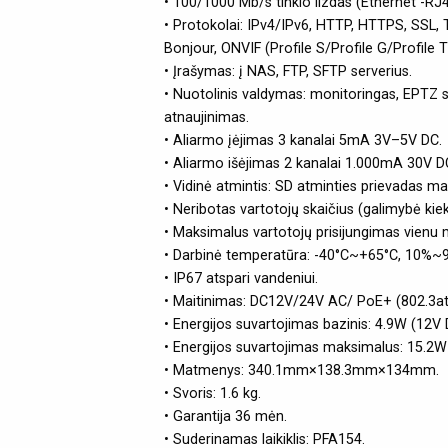
• 100/1000 Mb/s tinklo lizdas (Ethernet -RJ4
• Protokolai: IPv4/IPv6, HTTP, HTTPS, SSL, 
Bonjour, ONVIF (Profile S/Profile G/Profile 
• Įrašymas: į NAS, FTP, SFTP serverius.
• Nuotolinis valdymas: monitoringas, EPTZ s
atnaujinimas.
• Aliarmo įėjimas 3 kanalai 5mA 3V–5V DC.
• Aliarmo išėjimas 2 kanalai 1.000mA 30V
• Vidinė atmintis: SD atminties prievadas m
• Neribotas vartotojų skaičius (galimybė kiek
• Maksimalus vartotojų prisijungimas vienu 
• Darbinė temperatūra: -40°C~+65°C, 10%~
• IP67 atspari vandeniui.
• Maitinimas: DC12V/24V AC/ PoE+ (802.3at
• Energijos suvartojimas bazinis: 4.9W (12V
• Energijos suvartojimas maksimalus: 15.2W
• Matmenys: 340.1mm×138.3mm×134mm.
• Svoris: 1.6 kg.
• Garantija 36 mėn.
• Suderinamas laikiklis: PFA154.