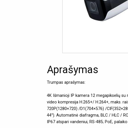
Aprašymas
Trumpas aprašymas:
4K Išmanioji IP kamera 12 megapikselių su na
video kompresija H.265+/ H.264+, maks. r
720P(1280×720) /D1(704×576) /CIF(352×288
44°). Automatinė diafragma, BLC / HLC / RO
IP67 atspari vandeniui, RS-485; PoE, palaik