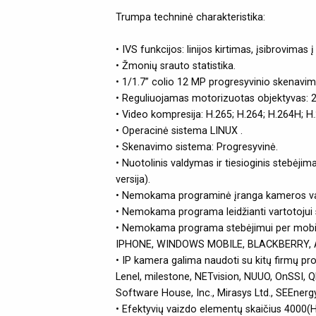
Trumpa techninė charakteristika:
• IVS funkcijos: linijos kirtimas, įsibrovima
• Žmonių srauto statistika.
• 1/1.7” colio 12 MP progresyvinio skenavi
• Reguliuojamas motorizuotas objektyvas:
• Video kompresija: H.265; H.264; H.264H;
• Operacinė sistema LINUX .
• Skenavimo sistema: Progresyvinė.
• Nuotolinis valdymas ir tiesioginis stebėjim
versija).
• Nemokama programinė įranga kameros valdy
• Nemokama programa leidžianti vartotojui ste
• Nemokama programa stebėjimui per mobilų
IPHONE, WINDOWS MOBILE, BLACKBERRY, ANDR
• IP kamera galima naudoti su kitų firmų 
Lenel, milestone, NETvision, NUUO, OnSSI, 
Software House, Inc., Mirasys Ltd., SEEnergy 
• Efektyvių vaizdo elementų skaičius 4000(