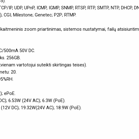
5).
TCP/IP, UDP, UPnP, ICMP, IGMP, SNMP, RTSP, RTP, SMTP, NTP, DHCP, DNS
T); CGI; Milestone; Genetec; P2P; RTMP.
kaitmeninis zoom priartinimas, sistemos nustatymai, failų atsisiuntim
 DC/500mA 50V DC.
aks. 256GB.
vienam vartotojui suteikti skirtingas teises).
metu: 20.
95%RH.
); ePoE.
 DC); 6.53W (24V AC); 6.3W (PoE).
 (12V DC); 19.32W(24V AC); 18.9W (PoE).