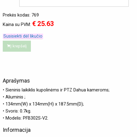
Prekės kodas: 769
€ 25.63
Kaina su PVM:
Susisiekti dėl likučio
Į krepšelį
Aprašymas
• Sieninis laikiklis kupolinėms ir PTZ Dahua kameroms;
• Aliuminis ;
• 134mm(W) x 134mm(H) x 187.5mm(D);
• Svoris: 0.7kg.
• Modelis: PFB302S-V2.
Informacija