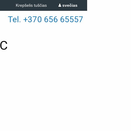
Krepšelis tuščias
svečias
Tel. +370 656 65557
1C