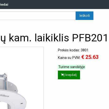
riedai
ų kam. laikiklis PFB20
Prekės kodas: 3801
€ 25.63
Kaina su PVM:
Turime sandėlyje
Į krepšelį