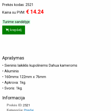
Prekės kodas: 2521
€ 14.24
Kaina su PVM:
Turime sandėlyje
Į krepšelį
Aprašymas
• Sieninis laikiklis kupolinėms Dahua kameroms
• Aliuminis
• 160mmx 122mm x 76mm
• Apkrova: 1kg.
• Svoris: 1kg.
Informacija
Prekės ID:
2521
Kategorija:
Priedai