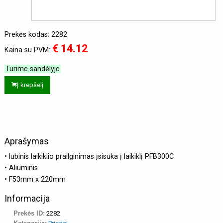
Prekės kodas: 2282
€ 14.12
Kaina su PVM:
Turime sandėlyje
Į krepšelį
Aprašymas
• lubinis laikiklio prailginimas įsisuka į laikiklį PFB300C
• Aliuminis
• F53mm x 220mm
Informacija
Prekės ID:
2282