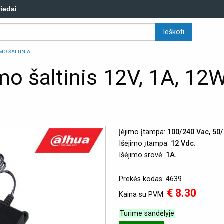
riedai
MO ŠALTINIAI
o šaltinis 12V, 1A, 12W
Įėjimo įtampa:
100/240 Vac, 50/
Išėjimo įtampa:
12 Vdc.
Išėjimo srovė:
1A.
Prekės kodas: 4639
€ 8.30
Kaina su PVM:
Turime sandėlyje