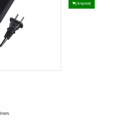
Į krepšelį
2.1mm.