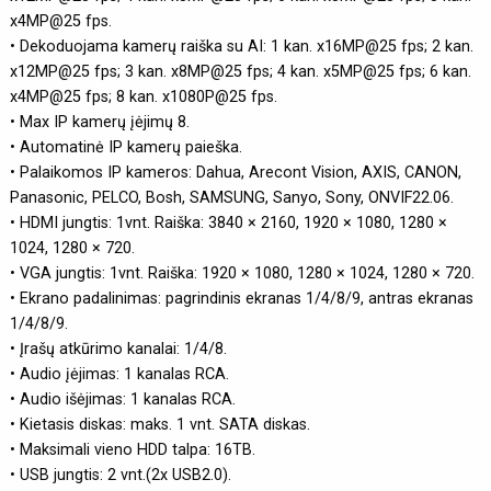
x4MP@25 fps.
• Dekoduojama kamerų raiška su AI: 1 kan. x16MP@25 fps; 2 kan.
x12MP@25 fps; 3 kan. x8MP@25 fps; 4 kan. x5MP@25 fps; 6 kan.
x4MP@25 fps; 8 kan. x1080P@25 fps.
• Max IP kamerų įėjimų 8.
• Automatinė IP kamerų paieška.
• Palaikomos IP kameros: Dahua, Arecont Vision, AXIS, CANON,
Panasonic, PELCO, Bosh, SAMSUNG, Sanyo, Sony, ONVIF22.06.
• HDMI jungtis: 1vnt. Raiška: 3840 × 2160, 1920 × 1080, 1280 ×
1024, 1280 × 720.
• VGA jungtis: 1vnt. Raiška: 1920 × 1080, 1280 × 1024, 1280 × 720.
• Ekrano padalinimas: pagrindinis ekranas 1/4/8/9, antras ekranas
1/4/8/9.
• Įrašų atkūrimo kanalai: 1/4/8.
• Audio įėjimas: 1 kanalas RCA.
• Audio išėjimas: 1 kanalas RCA.
• Kietasis diskas: maks. 1 vnt. SATA diskas.
• Maksimali vieno HDD talpa: 16TB.
• USB jungtis: 2 vnt.(2x USB2.0).