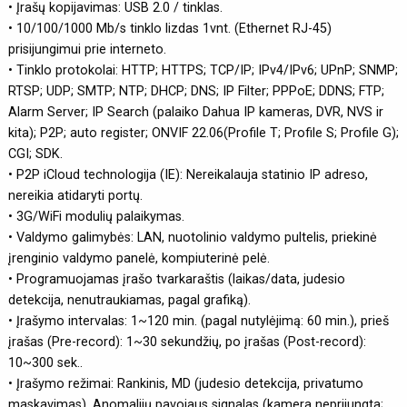
• Įrašų kopijavimas: USB 2.0 / tinklas.
• 10/100/1000 Mb/s tinklo lizdas 1vnt. (Ethernet RJ-45)
prisijungimui prie interneto.
• Tinklo protokolai: HTTP; HTTPS; TCP/IP; IPv4/IPv6; UPnP; SNMP;
RTSP; UDP; SMTP; NTP; DHCP; DNS; IP Filter; PPPoE; DDNS; FTP;
Alarm Server; IP Search (palaiko Dahua IP kameras, DVR, NVS ir
kita); P2P; auto register; ONVIF 22.06(Profile T; Profile S; Profile G);
CGI; SDK.
• P2P iCloud technologija (IE): Nereikalauja statinio IP adreso,
nereikia atidaryti portų.
• 3G/WiFi modulių palaikymas.
• Valdymo galimybės: LAN, nuotolinio valdymo pultelis, priekinė
įrenginio valdymo panelė, kompiuterinė pelė.
• Programuojamas įrašo tvarkaraštis (laikas/data, judesio
detekcija, nenutraukiamas, pagal grafiką).
• Įrašymo intervalas: 1~120 min. (pagal nutylėjimą: 60 min.), prieš
įrašas (Pre-record): 1~30 sekundžių, po įrašas (Post-record):
10~300 sek..
• Įrašymo režimai: Rankinis, MD (judesio detekcija, privatumo
maskavimas), Anomalijų pavojaus signalas (kamera neprijungta;