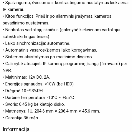
• Spalvingumo, šviesumo ir kontrastingumo nustatymas kiekvienai
IP kamerai.
• Kitos funkcijos: Prieš ir po aliarminis įrašymas, kameros
pavadinimo nustatymas.
• Neribotas vartotojų skaičius (galimybė kiekvienam vartotojui
suteikti skirtingas teises).
• Laiko sinchronizacija: automatinė.
• Automatinis vasaros/žiemos laiko koregavimas.
• Sistemos atsistatymas po maitinimo dingimo.
• Galimybė atnaujinti IP kamerų programinę įrangą (firmware) per
NVR.
• Maitinimas: 12V DC, 2A.
• Energijos sąnaudos: <10W (be HDD).
• Drėgmė 10~93%RH.
• Darbinė temperatūra: -10°C ~ +55°C.
• Svoris: 0.45 kg be kietojo disko.
• Matmenys: 1U, 204.6 mm × 206.4 mm × 45.6 mm.
• Garantija 36 mėn.
Informacija