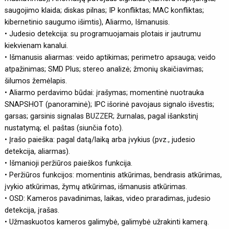
saugojimo klaida; diskas pilnas; IP konfliktas; MAC konfliktas;
kibernetinio saugumo išimtis), Aliarmo, Išmanusis.
• Judesio detekcija: su programuojamais plotais ir jautrumu
kiekvienam kanalui.
• Išmanusis aliarmas: veido aptikimas; perimetro apsauga; veido
atpažinimas; SMD Plus; stereo analizė; žmonių skaičiavimas;
šilumos žemėlapis.
• Aliarmo perdavimo būdai: įrašymas; momentinė nuotrauka
SNAPSHOT (panoraminė); IPC išorinė pavojaus signalo išvestis;
garsas; garsinis signalas BUZZER; žurnalas, pagal išankstinį
nustatymą; el. paštas (siunčia foto).
• Įrašo paieška: pagal datą/laiką arba įvykius (pvz., judesio
detekcija, aliarmas).
• Išmanioji peržiūros paieškos funkcija.
• Peržiūros funkcijos: momentinis atkūrimas, bendrasis atkūrimas,
įvykio atkūrimas, žymų atkūrimas, išmanusis atkūrimas.
• OSD: Kameros pavadinimas, laikas, video praradimas, judesio
detekcija, įrašas.
• Užmaskuotos kameros galimybė, galimybė užrakinti kamerą.