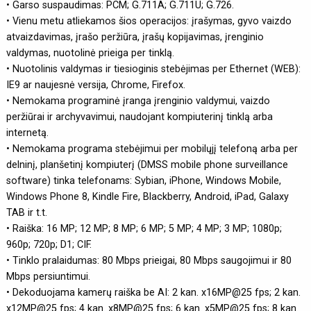
• Garso suspaudimas: PCM; G.711A; G.711U; G.726.
• Vienu metu atliekamos šios operacijos: įrašymas, gyvo vaizdo
atvaizdavimas, įrašo peržiūra, įrašų kopijavimas, įrenginio
valdymas, nuotolinė prieiga per tinklą.
• Nuotolinis valdymas ir tiesioginis stebėjimas per Ethernet (WEB):
IE9 ar naujesnė versija, Chrome, Firefox.
• Nemokama programinė įranga įrenginio valdymui, vaizdo
peržiūrai ir archyvavimui, naudojant kompiuterinį tinklą arba
internetą.
• Nemokama programa stebėjimui per mobilųjį telefoną arba per
delninį, planšetinį kompiuterį (DMSS mobile phone surveillance
software) tinka telefonams: Sybian, iPhone, Windows Mobile,
Windows Phone 8, Kindle Fire, Blackberry, Android, iPad, Galaxy
TAB ir t.t.
• Raiška: 16 MP; 12 MP; 8 MP; 6 MP; 5 MP; 4 MP; 3 MP; 1080p;
960p; 720p; D1; CIF.
• Tinklo pralaidumas: 80 Mbps prieigai, 80 Mbps saugojimui ir 80
Mbps persiuntimui.
• Dekoduojama kamerų raiška be AI: 2 kan. x16MP@25 fps; 2 kan.
x12MP@25 fps; 4 kan. x8MP@25 fps; 6 kan. x5MP@25 fps; 8 kan.