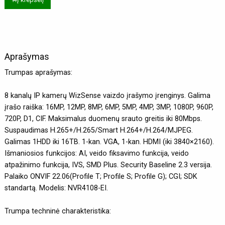
Aprašymas
Trumpas aprašymas:
8 kanalų IP kamerų WizSense vaizdo įrašymo įrenginys. Galima
įrašo raiška: 16MP, 12MP, 8MP, 6MP, 5MP, 4MP, 3MP, 1080P, 960P,
720P, D1, CIF. Maksimalus duomenų srauto greitis iki 80Mbps.
Suspaudimas H.265+/H.265/Smart H.264+/H.264/MJPEG.
Galimas 1HDD iki 16TB. 1-kan. VGA, 1-kan. HDMI (iki 3840×2160).
Išmaniosios funkcijos: AI, veido fiksavimo funkcija, veido
atpažinimo funkcija, IVS, SMD Plus. Security Baseline 2.3 versija.
Palaiko ONVIF 22.06(Profile T; Profile S; Profile G); CGI; SDK
standartą. Modelis: NVR4108-EI.
Trumpa techninė charakteristika: