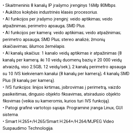
• Skaitmeninis 8 kanalų IP įrašymo įrenginys 16Mp 80Mbps.
• Aukštos kokybės industrinės klasės procesorius.
• AI funkcijos per įrašymo įrenginį: veido aptikimas; veido
atpažinimas; perimetro apsauga; SMD Plus.
• AI funkcijos per kamerą: veido aptikimas; veido atpažinimas;
perimetro apsauga; SMD Plus; stereo analizė; žmonių
skaičiavimas; šilumos žemėlapis.
• AI kanalų skaičius: 1 kanalo veidų aptikimas ir atpažinimas (8
kanalų per kamerą; iki 10 veidų duomenų bazių ir 20 000 veidų
atvaizdų, viso 2.5GB; 12 veidų/sek.); 2 kanalų perimetro apsauga
su 10 IVS kiekvienam kanalui (8 kanalų per kamerą); 4 kanalų SMD
Plus (8 kanalų per kamerą).
• IVS funkcijos: linijos kirtimas, įsibrovimas į perimetrą, vaizdo
pasikeitimas, dingusio objekto fiksavimas, atsiradusio objekto
fiksvimas (veikia su kameromis, kurios turi IVS funkciją).
• Patogi grafinė vartotojo sąsaja. Programinė įranga Linux, GUI
sistema.
• Smart H.265+/H.265/Smart H.264+/H.264/MJPEG Video
Suspaudimo Technologija.