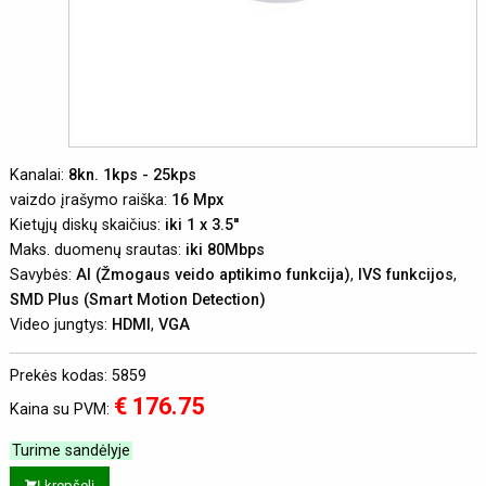
Kanalai:
8kn. 1kps - 25kps
vaizdo įrašymo raiška:
16 Mpx
Kietųjų diskų skaičius:
iki 1 x 3.5''
Maks. duomenų srautas:
iki 80Mbps
Savybės:
AI (Žmogaus veido aptikimo funkcija)
,
IVS funkcijos
,
SMD Plus (Smart Motion Detection)
Video jungtys:
HDMI
,
VGA
Prekės kodas: 5859
€ 176.75
Kaina su PVM:
Turime sandėlyje
Į krepšelį