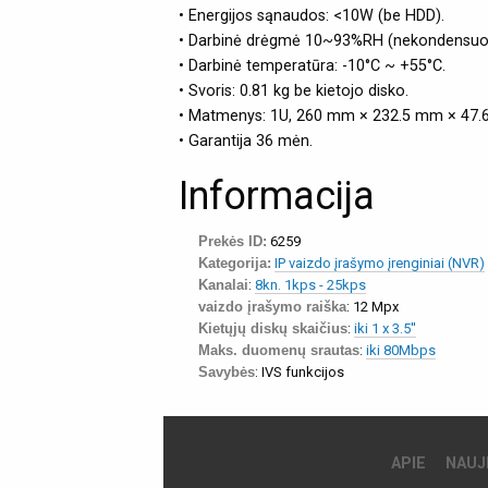
• Energijos sąnaudos: <10W (be HDD).
• Darbinė drėgmė 10~93%RH (nekondensuoj
• Darbinė temperatūra: -10°C ~ +55°C.
• Svoris: 0.81 kg be kietojo disko.
• Matmenys: 1U, 260 mm × 232.5 mm × 47.
• Garantija 36 mėn.
Informacija
Prekės ID:
6259
Kategorija:
IP vaizdo įrašymo įrenginiai (NVR)
Kanalai
:
8kn. 1kps - 25kps
vaizdo įrašymo raiška
: 12 Mpx
Kietųjų diskų skaičius
:
iki 1 x 3.5''
Maks. duomenų srautas
:
iki 80Mbps
Savybės
: IVS funkcijos
APIE
NAUJ