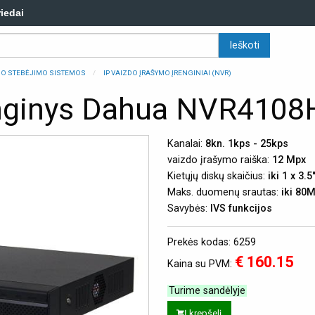
riedai
ZDO STEBĖJIMO SISTEMOS
IP VAIZDO ĮRAŠYMO ĮRENGINIAI (NVR)
enginys Dahua NVR410
Kanalai:
8kn. 1kps - 25kps
vaizdo įrašymo raiška:
12 Mpx
Kietųjų diskų skaičius:
iki 1 x 3.5'
Maks. duomenų srautas:
iki 80
Savybės:
IVS funkcijos
Prekės kodas: 6259
€ 160.15
Kaina su PVM:
Turime sandėlyje
Į krepšelį