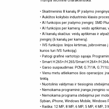
Trumpa techninė charakteristika:
• Skaitmeninis 8 kanalų IP įrašymo įrengin
• Aukštos kokybės industrinės klasės proces
• AI funkcijos per įrašymo įrenginį: SMD Plu
• AI funkcijos per kamerą: veido aptikimas;
• AI kanalų skaičius: veidų aptikimas ir atp
įrenginį (6 kanalų per kamerą).
• IVS funkcijos: linijos kirtimas, įsibrovima
kurios turi IVS funkciją).
• Patogi grafinė vartotojo sąsaja. Programin
• Smart H.265+/H.265/Smart H.264+/H.264
• Garso suspaudimas: PCM; G.711A; G.711U;
• Vienu metu atliekamos šios operacijos: įra
tinklą.
• Nuotolinis valdymas ir tiesioginis stebėjim
• Nemokama programinė įranga įrenginio vald
• Nemokama programa stebėjimui per mobilųj
Sybian, iPhone, Windows Mobile, Windows Phon
• Raiška: 12 MP; 8 MP; 6 MP; 5 MP; 4 MP; 3 M