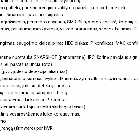
tatinio IP adreso, nereikia atidaryti portų.
 pultelis, priekinė įrenginio valdymo panelė, kompiuterinė pelė.
mo; išmanusis; pavojaus signalas.
o atpažinimas; perimetro apsauga; SMD Plus; stereo analizė; žmonių s
kimas; privatumo maskavimas; vaizdo praradimas; scenos keitimas; PIR
gimas; saugojimo klaida; pilnas HDD diskas; IP konfliktas; MAC konflik
tinė nuotrauka SNAPSHOT (panoraminė); IPC išorinė pavojaus signalo 
; el. paštas (siunčia foto).
 (pvz., judesio detekcija, aliarmas).
, bendrasis atkūrimas, įvykio atkūrimas, žymų atkūrimas, išmanusis a
aradimas, judesio detekcija, įrašas.
mą ir išjungiamą apsaugos sistemą.
nustatymas kiekvienai IP kamerai.
vienam vartotojui suteikti skirtingas teises).
atinis vasaros/žiemos laiko koregavimas.
imo.
 įrangą (firmware) per NVR.