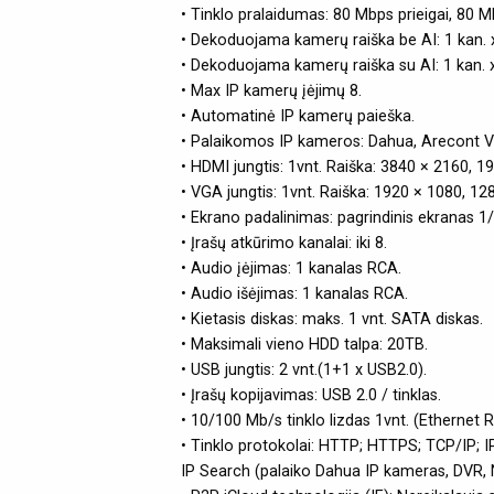
• Tinklo pralaidumas: 80 Mbps prieigai, 80 M
• Dekoduojama kamerų raiška be AI: 1 kan.
• Dekoduojama kamerų raiška su AI: 1 kan.
• Max IP kamerų įėjimų 8.
• Automatinė IP kamerų paieška.
• Palaikomos IP kameros: Dahua, Arecont 
• HDMI jungtis: 1vnt. Raiška: 3840 × 2160, 1
• VGA jungtis: 1vnt. Raiška: 1920 × 1080, 12
• Ekrano padalinimas: pagrindinis ekranas 1
• Įrašų atkūrimo kanalai: iki 8.
• Audio įėjimas: 1 kanalas RCA.
• Audio išėjimas: 1 kanalas RCA.
• Kietasis diskas: maks. 1 vnt. SATA diskas.
• Maksimali vieno HDD talpa: 20TB.
• USB jungtis: 2 vnt.(1+1 x USB2.0).
• Įrašų kopijavimas: USB 2.0 / tinklas.
• 10/100 Mb/s tinklo lizdas 1vnt. (Ethernet R
• Tinklo protokolai: HTTP; HTTPS; TCP/IP; I
IP Search (palaiko Dahua IP kameras, DVR, NVS