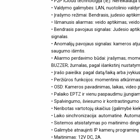
• P2P iCloud technologija (IE): Nereikalauja s
• Valdymo galimybės: LAN, nuotolinio valdymo
• Įrašymo režimai: Bendrasis, judesio aptiki
• Išmanusis aliarmas: veido aptikimas; veid
• Bendrasis pavojaus signalas: Judesio apti
signalas.
• Anomalijų pavojaus signalas: kameros atjun
saugumo išimtis.
• Aliarmo perdavimo būdai: įrašymas; momen
BUZZER; žurnalas, pagal išankstinį nustatymą
• Įrašo paieška: pagal datą/laiką arba įvykius
• Peržiūros funkcijos: momentinis atkūrimas
• OSD: Kameros pavadinimas, laikas, video pr
• Palaiko EPTZ ir vienu paspaudimu įjungia
• Spalvingumo, šviesumo ir kontrastingumo 
• Neribotas vartotojų skaičius (galimybė kiek
• Laiko sinchronizacija: automatinė. Autom
• Sistemos atsistatymas po maitinimo ding
• Galimybė atnaujinti IP kamerų programinę
• Maitinimas: 12V DC, 2A.