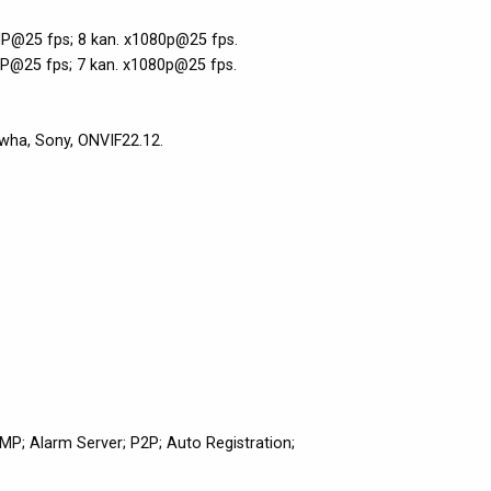
MP@25 fps; 8 kan. x1080p@25 fps.
MP@25 fps; 7 kan. x1080p@25 fps.
wha, Sony, ONVIF22.12.
MP; Alarm Server; P2P; Auto Registration;