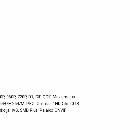
P, 960P, 720P, D1, CIF, QCIF. Maksimalus
64+/H.264/MJPEG. Galimas 1HDD iki 20TB.
nkcija, IVS, SMD Plus. Palaiko ONVIF