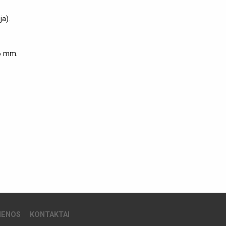
a).
6 mm.
IENOS
KONTAKTAI