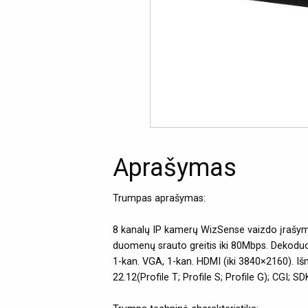
Aprašymas
Trumpas aprašymas:
8 kanalų IP kamerų WizSense vaizdo įrašymo 
duomenų srauto greitis iki 80Mbps. Dekod
1-kan. VGA, 1-kan. HDMI (iki 3840×2160). Išm
22.12(Profile T; Profile S; Profile G); CGI;