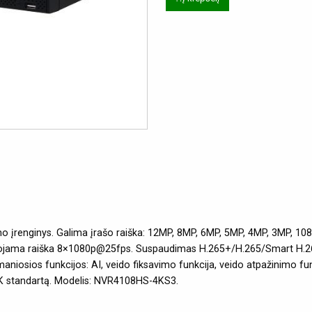
įrenginys. Galima įrašo raiška: 12MP, 8MP, 6MP, 5MP, 4MP, 3MP, 1080
uojama raiška 8×1080p@25fps. Suspaudimas H.265+/H.265/Smart H.2
aniosios funkcijos: AI, veido fiksavimo funkcija, veido atpažinimo fu
 SDK standartą. Modelis: NVR4108HS-4KS3.