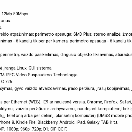
ys 12Mp 80Mbps.
orius.
s.
 veido atpažinimas; perimetro apsauga; SMD Plus; stereo analizė; žmo
ažinimas - 6 kanalų tik per per kamerą; perimetro apsauga - 6 kanalų 
s į perimetrą, vaizdo pasikeitimas, dingusio objekto fiksavimas, atsirad
ė įranga Linux, GUI sistema.
/MJPEG Video Suspaudimo Technologija.
 G.726.
šymas, gyvo vaizdo atvaizdavimas, įrašo peržiūra, įrašų kopijavimas, 
as per Ethernet (WEB): IE9 ar naujesnė versija, Chrome, Firefox, Safari
ymui, vaizdo peržiūrai ir archyvavimui, naudojant kompiuterinį tinklą
į telefoną arba per delninį, planšetinį kompiuterį (DMSS mobile pho
e 8, Kindle Fire, Blackberry, Android, iPad, Galaxy TAB ir t.t.
P; 1080p; 960p; 720p; D1; CIF, QCIF.