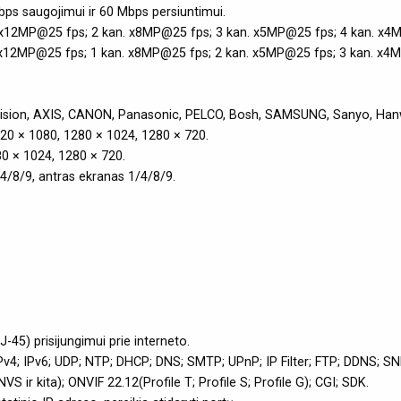
bps saugojimui ir 60 Mbps persiuntimui.
 x12MP@25 fps; 2 kan. x8MP@25 fps; 3 kan. x5MP@25 fps; 4 kan. x4
 x12MP@25 fps; 1 kan. x8MP@25 fps; 2 kan. x5MP@25 fps; 3 kan. x4
Vision, AXIS, CANON, Panasonic, PELCO, Bosh, SAMSUNG, Sanyo, Han
920 × 1080, 1280 × 1024, 1280 × 720.
80 × 1024, 1280 × 720.
/4/8/9, antras ekranas 1/4/8/9.
J-45) prisijungimui prie interneto.
Pv4; IPv6; UDP; NTP; DHCP; DNS; SMTP; UPnP; IP Filter; FTP; DDNS; SN
 ir kita); ONVIF 22.12(Profile T; Profile S; Profile G); CGI; SDK.