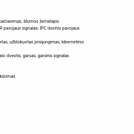
kaičiavimas; šilumos žemėlapis.
 pavojaus signalas; IPC išorinis pavojaus
tas; užblokuotas prisijungimas; kibernetinio
išvestis; garsas; garsinis signalas
tkūrimas.