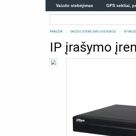
Vaizdo stebėjimas
GPS sekliai, p
PRADŽIA
VAIZDO STEBĖJIMO SISTEMOS
IP VAI
IP įrašymo įr