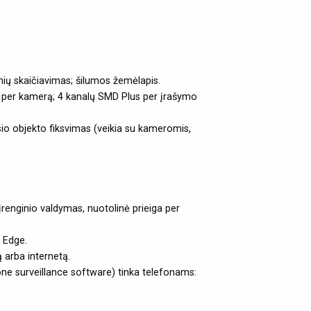
nių skaičiavimas; šilumos žemėlapis.
tik per kamerą; 4 kanalų SMD Plus per įrašymo
usio objekto fiksvimas (veikia su kameromis,
įrenginio valdymas, nuotolinė prieiga per
, Edge.
 arba internetą.
ne surveillance software) tinka telefonams: