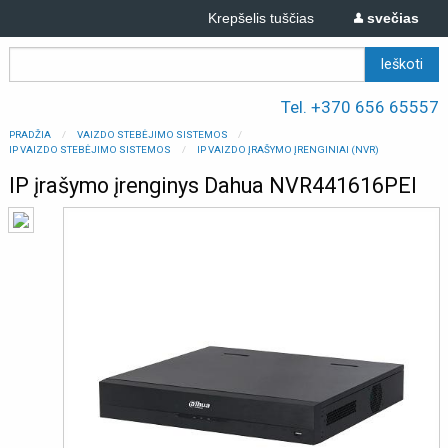
Krepšelis tuščias
svečias
Tel. +370 656 65557
PRADŽIA
VAIZDO STEBĖJIMO SISTEMOS
IP VAIZDO STEBĖJIMO SISTEMOS
IP VAIZDO ĮRAŠYMO ĮRENGINIAI (NVR)
IP įrašymo įrenginys Dahua NVR441616PEI