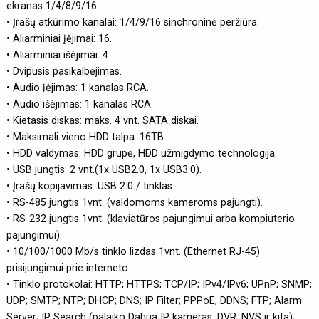
ekranas 1/4/8/9/16.
• Įrašų atkūrimo kanalai: 1/4/9/16 sinchroninė peržiūra.
• Aliarminiai įėjimai: 16.
• Aliarminiai išėjimai: 4.
• Dvipusis pasikalbėjimas.
• Audio įėjimas: 1 kanalas RCA.
• Audio išėjimas: 1 kanalas RCA.
• Kietasis diskas: maks. 4 vnt. SATA diskai.
• Maksimali vieno HDD talpa: 16TB.
• HDD valdymas: HDD grupė, HDD užmigdymo technologija.
• USB jungtis: 2 vnt.(1x USB2.0, 1x USB3.0).
• Įrašų kopijavimas: USB 2.0 / tinklas.
• RS-485 jungtis 1vnt. (valdomoms kameroms pajungti).
• RS-232 jungtis 1vnt. (klaviatūros pajungimui arba kompiuterio
pajungimui).
• 10/100/1000 Mb/s tinklo lizdas 1vnt. (Ethernet RJ-45)
prisijungimui prie interneto.
• Tinklo protokolai: HTTP; HTTPS; TCP/IP; IPv4/IPv6; UPnP; SNMP;
UDP; SMTP; NTP; DHCP; DNS; IP Filter; PPPoE; DDNS; FTP; Alarm
Server; IP Search (palaiko Dahua IP kameras, DVR, NVS ir kita);