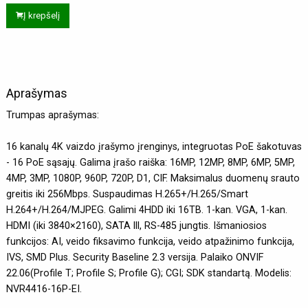
Į krepšelį
Aprašymas
Trumpas aprašymas:
16 kanalų 4K vaizdo įrašymo įrenginys, integruotas PoE šakotuvas
- 16 PoE sąsajų. Galima įrašo raiška: 16MP, 12MP, 8MP, 6MP, 5MP,
4MP, 3MP, 1080P, 960P, 720P, D1, CIF. Maksimalus duomenų srauto
greitis iki 256Mbps. Suspaudimas H.265+/H.265/Smart
H.264+/H.264/MJPEG. Galimi 4HDD iki 16TB. 1-kan. VGA, 1-kan.
HDMI (iki 3840×2160), SATA lll, RS-485 jungtis. Išmaniosios
funkcijos: AI, veido fiksavimo funkcija, veido atpažinimo funkcija,
IVS, SMD Plus. Security Baseline 2.3 versija. Palaiko ONVIF
22.06(Profile T; Profile S; Profile G); CGI; SDK standartą. Modelis:
NVR4416-16P-EI.