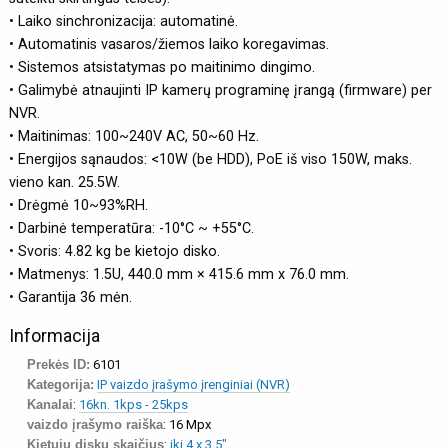
• Laiko sinchronizacija: automatinė.
• Automatinis vasaros/žiemos laiko koregavimas.
• Sistemos atsistatymas po maitinimo dingimo.
• Galimybė atnaujinti IP kamerų programinę įrangą (firmware) per
NVR.
• Maitinimas: 100~240V AC, 50~60 Hz.
• Energijos sąnaudos: <10W (be HDD), PoE iš viso 150W, maks.
vieno kan. 25.5W.
• Drėgmė 10~93%RH.
• Darbinė temperatūra: -10°C ~ +55°C.
• Svoris: 4.82 kg be kietojo disko.
• Matmenys: 1.5U, 440.0 mm × 415.6 mm x 76.0 mm.
• Garantija 36 mėn.
Informacija
Prekės ID:
6101
Kategorija:
IP vaizdo įrašymo įrenginiai (NVR)
Kanalai
:
16kn. 1kps - 25kps
vaizdo įrašymo raiška
: 16 Mpx
Kietųjų diskų skaičius
:
iki 4 x 3.5"