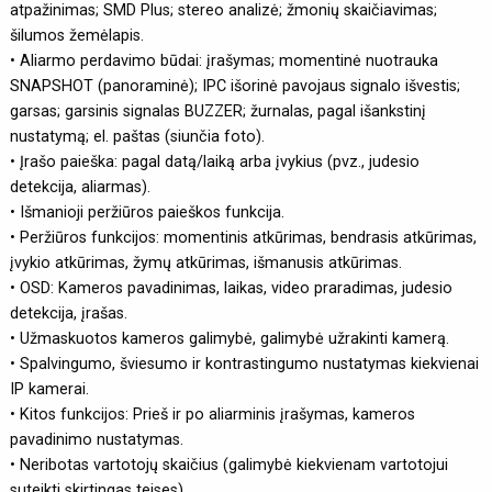
atpažinimas; SMD Plus; stereo analizė; žmonių skaičiavimas;
šilumos žemėlapis.
• Aliarmo perdavimo būdai: įrašymas; momentinė nuotrauka
SNAPSHOT (panoraminė); IPC išorinė pavojaus signalo išvestis;
garsas; garsinis signalas BUZZER; žurnalas, pagal išankstinį
nustatymą; el. paštas (siunčia foto).
• Įrašo paieška: pagal datą/laiką arba įvykius (pvz., judesio
detekcija, aliarmas).
• Išmanioji peržiūros paieškos funkcija.
• Peržiūros funkcijos: momentinis atkūrimas, bendrasis atkūrimas,
įvykio atkūrimas, žymų atkūrimas, išmanusis atkūrimas.
• OSD: Kameros pavadinimas, laikas, video praradimas, judesio
detekcija, įrašas.
• Užmaskuotos kameros galimybė, galimybė užrakinti kamerą.
• Spalvingumo, šviesumo ir kontrastingumo nustatymas kiekvienai
IP kamerai.
• Kitos funkcijos: Prieš ir po aliarminis įrašymas, kameros
pavadinimo nustatymas.
• Neribotas vartotojų skaičius (galimybė kiekvienam vartotojui
suteikti skirtingas teises).