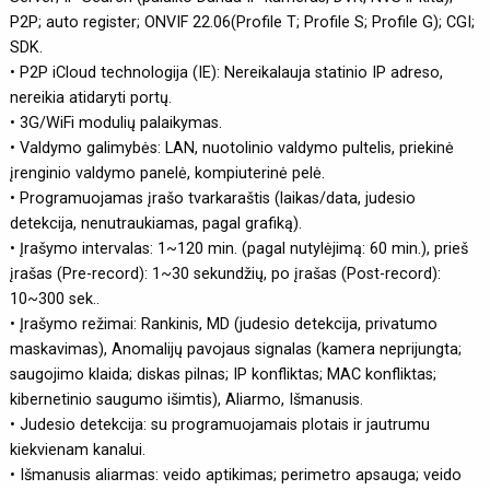
P2P; auto register; ONVIF 22.06(Profile T; Profile S; Profile G); CGI;
SDK.
• P2P iCloud technologija (IE): Nereikalauja statinio IP adreso,
nereikia atidaryti portų.
• 3G/WiFi modulių palaikymas.
• Valdymo galimybės: LAN, nuotolinio valdymo pultelis, priekinė
įrenginio valdymo panelė, kompiuterinė pelė.
• Programuojamas įrašo tvarkaraštis (laikas/data, judesio
detekcija, nenutraukiamas, pagal grafiką).
• Įrašymo intervalas: 1~120 min. (pagal nutylėjimą: 60 min.), prieš
įrašas (Pre-record): 1~30 sekundžių, po įrašas (Post-record):
10~300 sek..
• Įrašymo režimai: Rankinis, MD (judesio detekcija, privatumo
maskavimas), Anomalijų pavojaus signalas (kamera neprijungta;
saugojimo klaida; diskas pilnas; IP konfliktas; MAC konfliktas;
kibernetinio saugumo išimtis), Aliarmo, Išmanusis.
• Judesio detekcija: su programuojamais plotais ir jautrumu
kiekvienam kanalui.
• Išmanusis aliarmas: veido aptikimas; perimetro apsauga; veido