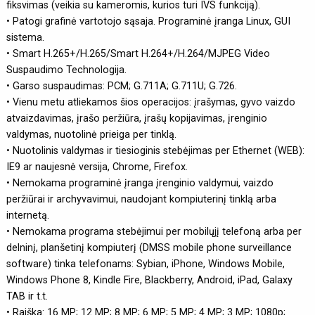
fiksvimas (veikia su kameromis, kurios turi IVS funkciją).
• Patogi grafinė vartotojo sąsaja. Programinė įranga Linux, GUI
sistema.
• Smart H.265+/H.265/Smart H.264+/H.264/MJPEG Video
Suspaudimo Technologija.
• Garso suspaudimas: PCM; G.711A; G.711U; G.726.
• Vienu metu atliekamos šios operacijos: įrašymas, gyvo vaizdo
atvaizdavimas, įrašo peržiūra, įrašų kopijavimas, įrenginio
valdymas, nuotolinė prieiga per tinklą.
• Nuotolinis valdymas ir tiesioginis stebėjimas per Ethernet (WEB):
IE9 ar naujesnė versija, Chrome, Firefox.
• Nemokama programinė įranga įrenginio valdymui, vaizdo
peržiūrai ir archyvavimui, naudojant kompiuterinį tinklą arba
internetą.
• Nemokama programa stebėjimui per mobilųjį telefoną arba per
delninį, planšetinį kompiuterį (DMSS mobile phone surveillance
software) tinka telefonams: Sybian, iPhone, Windows Mobile,
Windows Phone 8, Kindle Fire, Blackberry, Android, iPad, Galaxy
TAB ir t.t.
• Raiška: 16 MP; 12 MP; 8 MP; 6 MP; 5 MP; 4 MP; 3 MP; 1080p;