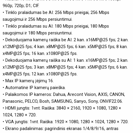
960p; 720p; D1; CIF.
• Tinklo pralaidumas be AI: 256 Mbps prieigai, 256 Mbps
saugojimui ir 256 Mbps persiuntimui.
• Tinklo pralaidumas su AI: 180 Mbps prieigai, 180 Mbps
saugojimui ir 180 Mbps persiuntimui.
• Dekoduojama kamerų raiška be AI: 2 kan. x16MP@25 fps; 2 kan.
x12MP@25 fps; 4 kan. x8MP@25 fps; 6 kan. x5MP@25 fps; 8 kan.
x4MP@25 fps; 16 kan. x1080P@25 fps.
• Dekoduojama kamerų raiška su AI: 1 kan. x16MP@25 fps; 2 kan.
x12MP@25 fps; 3 kan. x8MP@25 fps; 4 kan. x5MP@25 fps; 6 kan.
x4MP@25 fps; 12 kan. x1080P@25 fps.
• Max IP kamerų įėjimų 16.
• Automatinė IP kamerų paieška.
• Palaikomos IP kameros: Dahua, Arecont Vision, AXIS, CANON,
Panasonic, PELCO, Bosh, SAMSUNG, Sanyo, Sony, ONVIF22.06.
• HDMI jungtis: 1vnt. Raiška: 3840 × 2160, 1920 × 1080, 1280 ×
1024, 1280 × 720.
• VGA jungtis: 1vnt. Raiška: 1920 × 1080, 1280 × 1024, 1280 × 720.
• Ekrano padalinimas: pagrindinis ekranas 1/4/8/9/16, antras