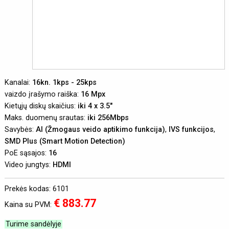
Kanalai:
16kn. 1kps - 25kps
vaizdo įrašymo raiška:
16 Mpx
Kietųjų diskų skaičius:
iki 4 x 3.5"
Maks. duomenų srautas:
iki 256Mbps
Savybės:
AI (Žmogaus veido aptikimo funkcija)
,
IVS funkcijos
,
SMD Plus (Smart Motion Detection)
PoE sąsajos:
16
Video jungtys:
HDMI
Prekės kodas: 6101
€ 883.77
Kaina su PVM:
Turime sandėlyje