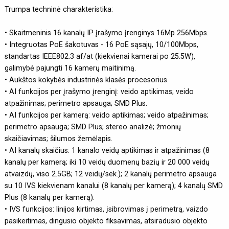
Trumpa techninė charakteristika:
• Skaitmeninis 16 kanalų IP įrašymo įrenginys 16Mp 256Mbps.
• Integruotas PoE šakotuvas - 16 PoE sąsajų, 10/100Mbps,
standartas IEEE802.3 af/at (kiekvienai kamerai po 25.5W),
galimybė pajungti 16 kamerų maitinimą.
• Aukštos kokybės industrinės klasės procesorius.
• AI funkcijos per įrašymo įrenginį: veido aptikimas; veido
atpažinimas; perimetro apsauga; SMD Plus.
• AI funkcijos per kamerą: veido aptikimas; veido atpažinimas;
perimetro apsauga; SMD Plus; stereo analizė; žmonių
skaičiavimas; šilumos žemėlapis.
• AI kanalų skaičius: 1 kanalo veidų aptikimas ir atpažinimas (8
kanalų per kamerą; iki 10 veidų duomenų bazių ir 20 000 veidų
atvaizdų, viso 2.5GB; 12 veidų/sek.); 2 kanalų perimetro apsauga
su 10 IVS kiekvienam kanalui (8 kanalų per kamerą); 4 kanalų SMD
Plus (8 kanalų per kamerą).
• IVS funkcijos: linijos kirtimas, įsibrovimas į perimetrą, vaizdo
pasikeitimas, dingusio objekto fiksavimas, atsiradusio objekto