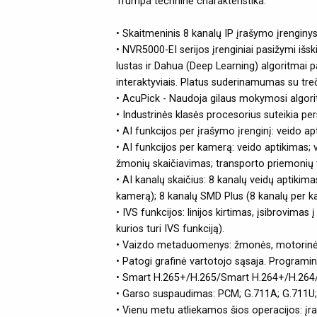
Trumpa techninė charakteristika:
• Skaitmeninis 8 kanalų IP įrašymo įrengin
• NVR5000-EI serijos įrenginiai pasižymi išs
lustas ir Dahua (Deep Learning) algoritmai p
interaktyviais. Platus suderinamumas su tre
• AcuPick - Naudoja gilaus mokymosi algoritm
• Industrinės klasės procesorius suteikia 
• AI funkcijos per įrašymo įrenginį: veido 
• AI funkcijos per kamerą: veido aptikimas
žmonių skaičiavimas; transporto priemonių 
• AI kanalų skaičius: 8 kanalų veidų aptikim
kamerą); 8 kanalų SMD Plus (8 kanalų per 
• IVS funkcijos: linijos kirtimas, įsibrovima
kurios turi IVS funkciją).
• Vaizdo metaduomenys: žmonės, motorinės
• Patogi grafinė vartotojo sąsaja. Programin
• Smart H.265+/H.265/Smart H.264+/H.264
• Garso suspaudimas: PCM; G.711A; G.711U;
• Vienu metu atliekamos šios operacijos: įra