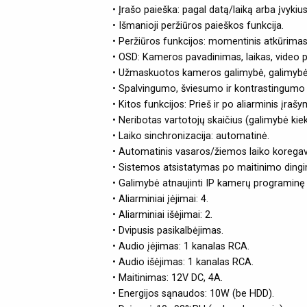
• Įrašo paieška: pagal datą/laiką arba įvykius
• Išmanioji peržiūros paieškos funkcija.
• Peržiūros funkcijos: momentinis atkūrimas,
• OSD: Kameros pavadinimas, laikas, video pr
• Užmaskuotos kameros galimybė, galimybė 
• Spalvingumo, šviesumo ir kontrastingumo 
• Kitos funkcijos: Prieš ir po aliarminis į
• Neribotas vartotojų skaičius (galimybė kiek
• Laiko sinchronizacija: automatinė.
• Automatinis vasaros/žiemos laiko korega
• Sistemos atsistatymas po maitinimo ding
• Galimybė atnaujinti IP kamerų programinę
• Aliarminiai įėjimai: 4.
• Aliarminiai išėjimai: 2.
• Dvipusis pasikalbėjimas.
• Audio įėjimas: 1 kanalas RCA.
• Audio išėjimas: 1 kanalas RCA.
• Maitinimas: 12V DC, 4A.
• Energijos sąnaudos: 10W (be HDD).