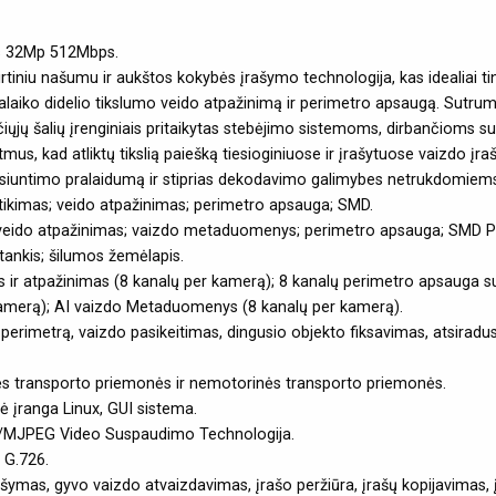
ys 32Mp 512Mbps.
kirtiniu našumu ir aukštos kokybės įrašymo technologija, kas idealiai
alaiko didelio tikslumo veido atpažinimą ir perimetro apsaugą. Sutrum
čiųjų šalių įrenginiais pritaikytas stebėjimo sistemoms, dirbančioms
us, kad atliktų tikslią paiešką tiesioginiuose ir įrašytuose vaizdo įra
persiuntimo pralaidumą ir stiprias dekodavimo galimybes netrukdomiem
aptikimas; veido atpažinimas; perimetro apsauga; SMD.
; veido atpažinimas; vaizdo metaduomenys; perimetro apsauga; SMD Plu
tankis; šilumos žemėlapis.
as ir atpažinimas (8 kanalų per kamerą); 8 kanalų perimetro apsauga s
kamerą); AI vaizdo Metaduomenys (8 kanalų per kamerą).
s į perimetrą, vaizdo pasikeitimas, dingusio objekto fiksavimas, atsirad
 transporto priemonės ir nemotorinės transporto priemonės.
ė įranga Linux, GUI sistema.
/MJPEG Video Suspaudimo Technologija.
 G.726.
šymas, gyvo vaizdo atvaizdavimas, įrašo peržiūra, įrašų kopijavimas, 