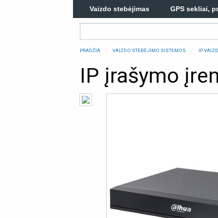
Vaizdo stebėjimas
GPS sekliai, p
PRADŽIA
VAIZDO STEBĖJIMO SISTEMOS
IP VAI
IP įrašymo įr