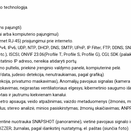
 technologija.
s pajungti).
ui arba kompiuterio pajungimui).
net RJ-45) prisijungimui prie interneto.
Pv4; IPv6; UDP; NTP; DHCP; DNS; SMTP; UPnP; IP Filter; FTP; DDNS; SN
.); ISCSI; ONVIF 23.06(Profile T; Profile S; Profile G); CGI; SDK (pala
tatinio IP adreso, nereikia atidaryti portų.
 pultelis, priekinė įrenginio valdymo panelė, kompiuterinė pelė.
data, judesio detekcija, nenutraukiamas, pagal grafiką).
tekcija, privatumo maskavimas), Anomalijų pavojaus signalas (kamera n
blokavimas; neįprastas ventiliatoriaus elgesys; kibernetinio saugumo iš
tais ir jautrumu kiekvienam kanalui.
rimetro apsauga; veido atpažinimas; vaizdo metaduomenys (žmonės, m
s; stereo analizė; minios pasiskirstymas; žmonių skaičiavimas; ANPR
tinė nuotrauka SNAPSHOT (panoraminė); vietinė pavojaus signalo išves
BUZZER; žurnalas, pagal išankstinį nustatymą; el. paštas (siunčia foto).