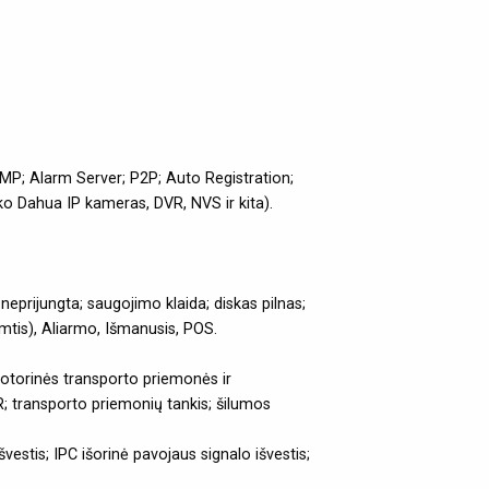
MP; Alarm Server; P2P; Auto Registration;
iko Dahua IP kameras, DVR, NVS ir kita).
eprijungta; saugojimo klaida; diskas pilnas;
imtis), Aliarmo, Išmanusis, POS.
otorinės transporto priemonės ir
; transporto priemonių tankis; šilumos
tis; IPC išorinė pavojaus signalo išvestis;