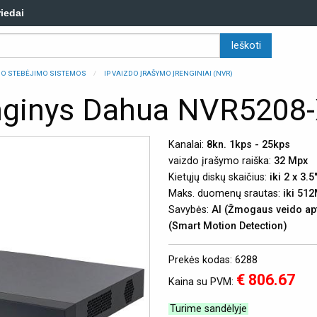
riedai
ZDO STEBĖJIMO SISTEMOS
IP VAIZDO ĮRAŠYMO ĮRENGINIAI (NVR)
enginys Dahua NVR5208-
Kanalai:
8kn. 1kps - 25kps
vaizdo įrašymo raiška:
32 Mpx
Kietųjų diskų skaičius:
iki 2 x 3.5'
Maks. duomenų srautas:
iki 51
Savybės:
AI (Žmogaus veido apt
(Smart Motion Detection)
Prekės kodas: 6288
€ 806.67
Kaina su PVM:
Turime sandėlyje