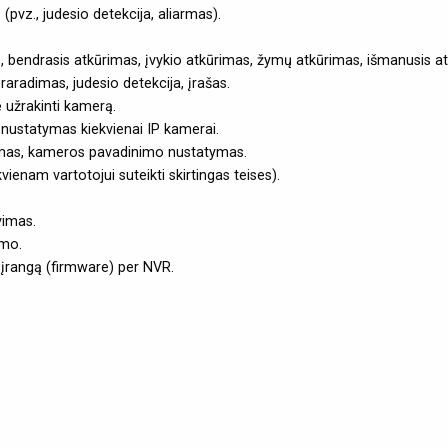
 (pvz., judesio detekcija, aliarmas).
 bendrasis atkūrimas, įvykio atkūrimas, žymų atkūrimas, išmanusis atk
aradimas, judesio detekcija, įrašas.
užrakinti kamerą.
nustatymas kiekvienai IP kamerai.
rašymas, kameros pavadinimo nustatymas.
vienam vartotojui suteikti skirtingas teises).
vimas.
imo.
 įrangą (firmware) per NVR.