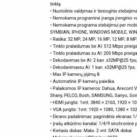
tinklą.
• Nuotolinis valdymas ir tiesioginis stebėjim
• Nemokama programinė įranga įrenginio vald
• Nemokama programa stebėjimui per mobilųj
SYMBIAN, IPHONE, WINDOWS MOBILE, WINDO
• Raiška: 32 MP; 24 MP; 16 MP; 12 MP; 8 MP;
• Tinklo pralaidumas be AI: 512 Mbps prieig
• Tinklo pralaidumas su AI: 200 Mbps prieig
• Dekodavimas be AI: 2 kan. x32MP@25 fps
• Dekodavimassu AI: 1 kan. x32MP@25 fps;
• Max IP kamerų įėjimų 8.
• Automatinė IP kamerų paieška.
• Palaikomos IP kameros: Dahua, Arecont Vi
Shany, PELCO, Bosh, SAMSUNG, Sanyo, Sony
• HDMI jungtis: 1vnt. 3840 × 2160, 1920 × 1
• VGA jungtis: 1vnt. 1920 × 1080, 1280 × 102
• Ekrano padalinimas: pagrindinis ekranas 1
• Įrašų atkūrimo kanalai: 1/4/9 sinchroninė p
• Kietasis diskas: Maks. 2 vnt. SATA diskai.