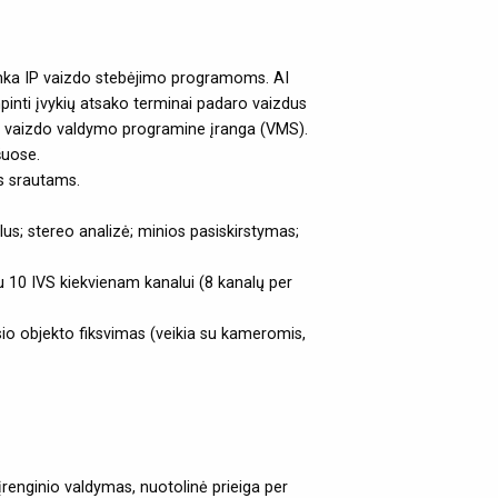
 tinka IP vaizdo stebėjimo programoms. AI
pinti įvykių atsako terminai padaro vaizdus
 su vaizdo valdymo programine įranga (VMS).
šuose.
s srautams.
s; stereo analizė; minios pasiskirstymas;
u 10 IVS kiekvienam kanalui (8 kanalų per
usio objekto fiksvimas (veikia su kameromis,
įrenginio valdymas, nuotolinė prieiga per