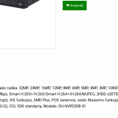
Į krepšelį
rašo raiška: 32MP, 24MP, 16MP, 12MP, 8MP, 6MP, 5MP, 4MP, 3MP, 1080P,
2Mbps, Smart H.265+/H.265/Smart H.264+/H.264/MJPEG, 2HDD x20TB, 1
), IVS funkcijos, SMD Plus, POS sistemos; veido fiksavimo funkcija, v
T/S/G); CGI; SDK standartą. Modelis: DH-NVR5208-XI.