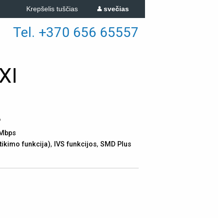
Krepšelis tuščias
svečias
Tel. +370 656 65557
XI
'
2Mbps
ikimo funkcija)
,
IVS funkcijos
,
SMD Plus