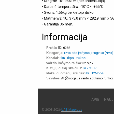
• Drėgmė 10~93%RH (nekondensuoja).
• Darbinė temperatūra: -10°C ~ +55°C.
• Svoris: 1.56kg be kietojo disko.
• Matmenys: 1U, 375.0 mm × 282.9 mm x 5
• Garantija 36 mėn.
Informacija
Prekės ID:
6288
Kategorija:
IP vaizdo įrašymo įrenginiai (NVR)
Kanalai
:
8kn. 1kps - 25kps
vaizdo įrašymo raiška
: 32 Mpx
Kietųjų diskų skaičius
:
iki 2 x 3.5''
Maks. duomenų srautas
:
iki 512Mbps
Savybės
: AI (Žmogaus veido aptikimo funkcij
APIE
NAUJ
© 2008-2026
UAB Magveda