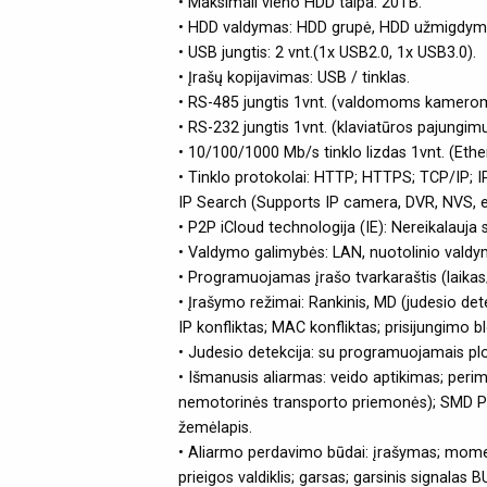
• Maksimali vieno HDD talpa: 20TB.
• HDD valdymas: HDD grupė, HDD užmigdymo
• USB jungtis: 2 vnt.(1x USB2.0, 1x USB3.0).
• Įrašų kopijavimas: USB / tinklas.
• RS-485 jungtis 1vnt. (valdomoms kamerom
• RS-232 jungtis 1vnt. (klaviatūros pajungim
• 10/100/1000 Mb/s tinklo lizdas 1vnt. (Ether
• Tinklo protokolai: HTTP; HTTPS; TCP/IP; I
IP Search (Supports IP camera, DVR, NVS, etc
• P2P iCloud technologija (IE): Nereikalauja s
• Valdymo galimybės: LAN, nuotolinio valdymo
• Programuojamas įrašo tvarkaraštis (laikas/
• Įrašymo režimai: Rankinis, MD (judesio de
IP konfliktas; MAC konfliktas; prisijungimo 
• Judesio detekcija: su programuojamais plo
• Išmanusis aliarmas: veido aptikimas; pe
nemotorinės transporto priemonės); SMD Plu
žemėlapis.
• Aliarmo perdavimo būdai: įrašymas; momen
prieigos valdiklis; garsas; garsinis signalas 