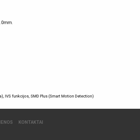
6.0mm.
a), IVS funkcijos, SMD Plus (Smart Motion Detection)
IENOS
KONTAKTAI