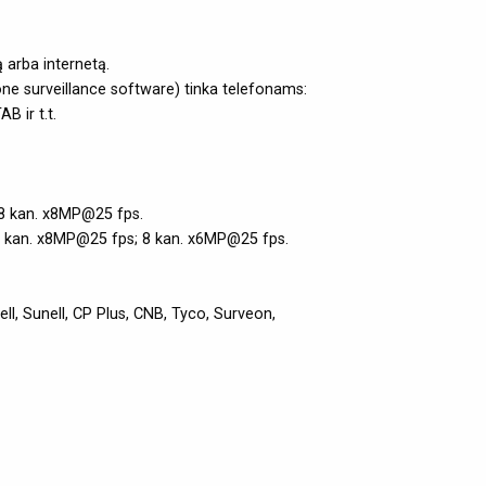
 arba internetą.
ne surveillance software) tinka telefonams:
ir t.t.
8 kan. x8MP@25 fps.
6 kan. x8MP@25 fps; 8 kan. x6MP@25 fps.
l, Sunell, CP Plus, CNB, Tyco, Surveon,