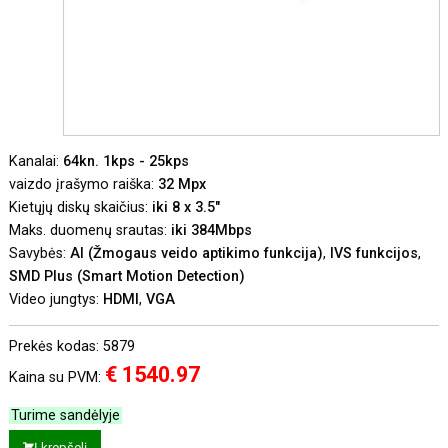
Kanalai:
64kn. 1kps - 25kps
vaizdo įrašymo raiška:
32 Mpx
Kietųjų diskų skaičius:
iki 8 x 3.5"
Maks. duomenų srautas:
iki 384Mbps
Savybės:
AI (Žmogaus veido aptikimo funkcija)
,
IVS funkcijos
,
SMD Plus (Smart Motion Detection)
Video jungtys:
HDMI
,
VGA
Prekės kodas: 5879
€ 1540.97
Kaina su PVM:
Turime sandėlyje
Į krepšelį