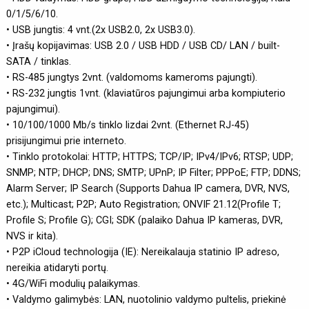
0/1/5/6/10.
• USB jungtis: 4 vnt.(2x USB2.0, 2x USB3.0).
• Įrašų kopijavimas: USB 2.0 / USB HDD / USB CD/ LAN / built-
SATA / tinklas.
• RS-485 jungtys 2vnt. (valdomoms kameroms pajungti).
• RS-232 jungtis 1vnt. (klaviatūros pajungimui arba kompiuterio
pajungimui).
• 10/100/1000 Mb/s tinklo lizdai 2vnt. (Ethernet RJ-45)
prisijungimui prie interneto.
• Tinklo protokolai: HTTP; HTTPS; TCP/IP; IPv4/IPv6; RTSP; UDP;
SNMP; NTP; DHCP; DNS; SMTP; UPnP; IP Filter; PPPoE; FTP; DDNS;
Alarm Server; IP Search (Supports Dahua IP camera, DVR, NVS,
etc.); Multicast; P2P; Auto Registration; ONVIF 21.12(Profile T;
Profile S; Profile G); CGI; SDK (palaiko Dahua IP kameras, DVR,
NVS ir kita).
• P2P iCloud technologija (IE): Nereikalauja statinio IP adreso,
nereikia atidaryti portų.
• 4G/WiFi modulių palaikymas.
• Valdymo galimybės: LAN, nuotolinio valdymo pultelis, priekinė