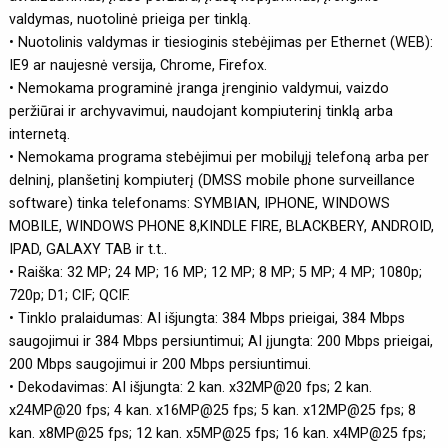
valdymas, nuotolinė prieiga per tinklą.
• Nuotolinis valdymas ir tiesioginis stebėjimas per Ethernet (WEB):
IE9 ar naujesnė versija, Chrome, Firefox.
• Nemokama programinė įranga įrenginio valdymui, vaizdo
peržiūrai ir archyvavimui, naudojant kompiuterinį tinklą arba
internetą.
• Nemokama programa stebėjimui per mobilųjį telefoną arba per
delninį, planšetinį kompiuterį (DMSS mobile phone surveillance
software) tinka telefonams: SYMBIAN, IPHONE, WINDOWS
MOBILE, WINDOWS PHONE 8,KINDLE FIRE, BLACKBERY, ANDROID,
IPAD, GALAXY TAB ir t.t..
• Raiška: 32 MP; 24 MP; 16 MP; 12 MP; 8 MP; 5 MP; 4 MP; 1080p;
720p; D1; CIF; QCIF.
• Tinklo pralaidumas: AI išjungta: 384 Mbps prieigai, 384 Mbps
saugojimui ir 384 Mbps persiuntimui; AI įjungta: 200 Mbps prieigai,
200 Mbps saugojimui ir 200 Mbps persiuntimui.
• Dekodavimas: AI išjungta: 2 kan. x32MP@20 fps; 2 kan.
x24MP@20 fps; 4 kan. x16MP@25 fps; 5 kan. x12MP@25 fps; 8
kan. x8MP@25 fps; 12 kan. x5MP@25 fps; 16 kan. x4MP@25 fps;