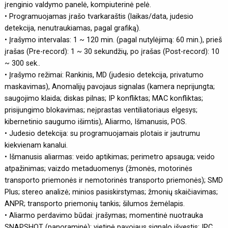
įrenginio valdymo panelė, kompiuterinė pelė.
• Programuojamas įrašo tvarkaraštis (laikas/data, judesio
detekcija, nenutraukiamas, pagal grafiką).
• Įrašymo intervalas: 1 ~ 120 min. (pagal nutylėjimą: 60 min.), prieš
įrašas (Pre-record): 1 ~ 30 sekundžių, po įrašas (Post-record): 10
~ 300 sek..
• Įrašymo režimai: Rankinis, MD (judesio detekcija, privatumo
maskavimas), Anomalijų pavojaus signalas (kamera neprijungta;
saugojimo klaida; diskas pilnas; IP konfliktas; MAC konfliktas;
prisijungimo blokavimas; neįprastas ventiliatoriaus elgesys;
kibernetinio saugumo išimtis), Aliarmo, Išmanusis, POS.
• Judesio detekcija: su programuojamais plotais ir jautrumu
kiekvienam kanalui.
• Išmanusis aliarmas: veido aptikimas; perimetro apsauga; veido
atpažinimas; vaizdo metaduomenys (žmonės, motorinės
transporto priemonės ir nemotorinės transporto priemonės); SMD
Plus; stereo analizė; minios pasiskirstymas; žmonių skaičiavimas;
ANPR; transporto priemonių tankis; šilumos žemėlapis.
• Aliarmo perdavimo būdai: įrašymas; momentinė nuotrauka
SNAPSHOT (panoraminė); vietinė pavojaus signalo išvestis; IPC