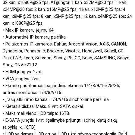
32 kan. x1080P@25 fps. AI įjungta: 1 kan. x32MP@20 fps; 1 kan.
x24MP@20 fps; 2 kan. x16MP@25 fps; 4 kan. x12MP@25 fps; 4
kan. x8MP@25 fps; 8 kan. x5MP@25 fps; 12 kan. x4MP@25 fps; 24
kan. x1080P@25 fps.
• Max IP kamerų įėjimų 64.
• Automatinė IP kamerų paieška.
• Palaikomos IP kameros: Dahua, Arecont Vision, AXIS, CANON,
Dynacolor, Panasonic, Brickom, Vivotek, Honeywell, Sunell, CP
Plus, CNB, Tyco, Surveon, Shany, PELCO, Bosh, SAMSUNG, Sanyo,
Sony, ONVIF21.12.
• HDMI jungtys: 2vnt.
• VGA jungtys: 2vnt.
• Ekrano padalinimas: pagrindinis ekranas 1/4/8/9/16/25/36,
antras monitorius: 1/4/8/9/16.
• Įrašų atkūrimo kanalai: 1/4/9/16 sinchroninė peržiūra.
• Kietasis diskas: Maks. 8 vnt. SATA diskai.
• Maksimali vieno HDD talpa: 16TB.
• E-SATA jungtis 1vnt. (galimybė prijungti išorinę kietų diskų
talpyklą iki 16TB).
• HDD valdymas: HDD grupė, HDD užmigdymo technologija, Raid