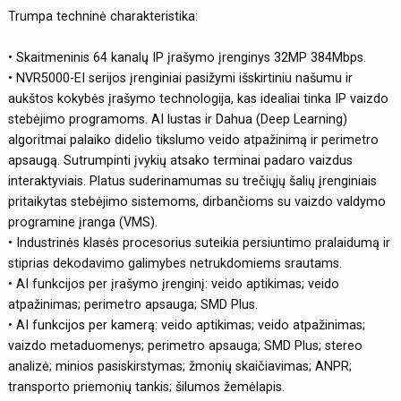
Trumpa techninė charakteristika:
• Skaitmeninis 64 kanalų IP įrašymo įrenginys 32MP 384Mbps.
• NVR5000-EI serijos įrenginiai pasižymi išskirtiniu našumu ir
aukštos kokybės įrašymo technologija, kas idealiai tinka IP vaizdo
stebėjimo programoms. AI lustas ir Dahua (Deep Learning)
algoritmai palaiko didelio tikslumo veido atpažinimą ir perimetro
apsaugą. Sutrumpinti įvykių atsako terminai padaro vaizdus
interaktyviais. Platus suderinamumas su trečiųjų šalių įrenginiais
pritaikytas stebėjimo sistemoms, dirbančioms su vaizdo valdymo
programine įranga (VMS).
• Industrinės klasės procesorius suteikia persiuntimo pralaidumą ir
stiprias dekodavimo galimybes netrukdomiems srautams.
• AI funkcijos per įrašymo įrenginį: veido aptikimas; veido
atpažinimas; perimetro apsauga; SMD Plus.
• AI funkcijos per kamerą: veido aptikimas; veido atpažinimas;
vaizdo metaduomenys; perimetro apsauga; SMD Plus; stereo
analizė; minios pasiskirstymas; žmonių skaičiavimas; ANPR;
transporto priemonių tankis; šilumos žemėlapis.