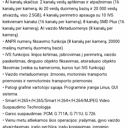
• AI kanalų skaičius: 2 kanalų veidų aptikimas ir atpažinimas (16
kanalų per kamerą; iki 20 veidų duomenų bazių ir 20 000 veidų
atvaizdų, viso 2.5GB); 4 kanalų perimetro apsauga su 10 IVS
kiekvienam kanalui (16 kanalų per kamerą); 8 kanalų SMD Plus (16
kanalų per kamerą); AI vaizdo Metaduomenys (8 kanalų per
kamerą).
• ANPR numerų fiksavimo funkcija (8 kanalų per kamerą; 20000
mašinų numerių duomenų bazė).
• IVS funkcijos: linijos kirtimas, įsibrovimas į perimetrą, vaizdo
pasikeitimas, dingusio objekto fiksavimas, atsiradusio objekto
fiksvimas (veikia su kameromis, kurios turi IVS funkciją).
• Vaizdo metaduomenys: žmonės, motorinės transporto
priemonės ir nemotorinės transporto priemonės.
• Patogi grafinė vartotojo sąsaja. Programinė įranga Linux, GUI
sistema.
• Smart H.265+/H.265/Smart H.264+/H.264/MJPEG Video
Suspaudimo Technologija.
• Garso suspaudimas: PCM; G.711A; G.711U; G.726.
• Vienu metu atliekamos šios operacijos: įrašymas, gyvo vaizdo
atvaizdavimas, įrašo peržiūra, įrašų kopijavimas, įrenginio