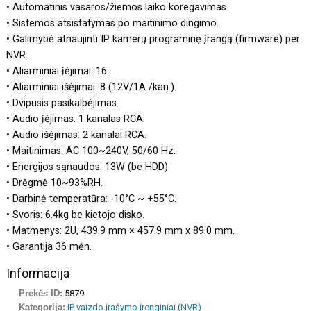
• Automatinis vasaros/žiemos laiko koregavimas.
• Sistemos atsistatymas po maitinimo dingimo.
• Galimybė atnaujinti IP kamerų programinę įrangą (firmware) per
NVR.
• Aliarminiai įėjimai: 16.
• Aliarminiai išėjimai: 8 (12V/1A /kan.).
• Dvipusis pasikalbėjimas.
• Audio įėjimas: 1 kanalas RCA.
• Audio išėjimas: 2 kanalai RCA.
• Maitinimas: AC 100~240V, 50/60 Hz.
• Energijos sąnaudos: 13W (be HDD)
• Drėgmė 10~93%RH.
• Darbinė temperatūra: -10°C ~ +55°C.
• Svoris: 6.4kg be kietojo disko.
• Matmenys: 2U, 439.9 mm × 457.9 mm x 89.0 mm.
• Garantija 36 mėn.
Informacija
Prekės ID:
5879
Kategorija:
IP vaizdo įrašymo įrenginiai (NVR)