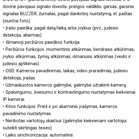
išorinė pavojaus signalo išvestis; prieigos valdiklis; garsas; garsinis
signalas BUZZER; žurnalas, pagal išankstinį nustatymą; el. paštas
(siunčia foto).
• Įrašo paieška: pagal datą/laiką arba įvykius (pvz., judesio
detekcija, aliarmas).
• Išmanioji peržiūros paieškos funkcija.
• Peržiūros funkcijos: momentinis atkūrimas, bendrasis atkūrimas,
įvykio atkūrimas, žymių atkūrimas, išmanusis atkūrimas (veido ir
judesio aptikimas).
• OSD: Kameros pavadinimas, laikas, video praradimas, judesio
detekcija, įrašas.
• Užmaskuotos kameros galimybė, galimybė užrakinti kamerą.
• Spalvingumo, šviesumo ir kontrastingumo nustatymas kiekvienai
IP kamerai.
• Kitos funkcijos: Prieš ir po aliarminis įrašymas, kameros
pavadinimo nustatymas.
• Neribotas vartotojų skaičius (galimybė kiekvienam vartotojui
suteikti skirtingas teises).
• Laiko sinchronizacija: automatinė.