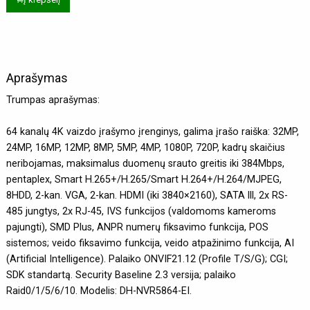
Aprašymas
Trumpas aprašymas:
64 kanalų 4K vaizdo įrašymo įrenginys, galima įrašo raiška: 32MP,
24MP, 16MP, 12MP, 8MP, 5MP, 4MP, 1080P, 720P, kadrų skaičius
neribojamas, maksimalus duomenų srauto greitis iki 384Mbps,
pentaplex, Smart H.265+/H.265/Smart H.264+/H.264/MJPEG,
8HDD, 2-kan. VGA, 2-kan. HDMI (iki 3840×2160), SATA lll, 2x RS-
485 jungtys, 2x RJ-45, IVS funkcijos (valdomoms kameroms
pajungti), SMD Plus, ANPR numerų fiksavimo funkcija, POS
sistemos; veido fiksavimo funkcija, veido atpažinimo funkcija, AI
(Artificial Intelligence). Palaiko ONVIF21.12 (Profile T/S/G); CGI;
SDK standartą. Security Baseline 2.3 versija; palaiko
Raid0/1/5/6/10. Modelis: DH-NVR5864-EI.