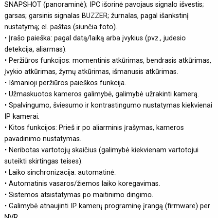
SNAPSHOT (panoraminė); IPC išorinė pavojaus signalo išvestis;
garsas; garsinis signalas BUZZER; žurnalas, pagal išankstinį
nustatymą; el. paštas (siunčia foto).
• Įrašo paieška: pagal datą/laiką arba įvykius (pvz., judesio
detekcija, aliarmas).
• Peržiūros funkcijos: momentinis atkūrimas, bendrasis atkūrimas,
įvykio atkūrimas, žymų atkūrimas, išmanusis atkūrimas.
• Išmanioji peržiūros paieškos funkcija.
• Užmaskuotos kameros galimybė, galimybė užrakinti kamerą.
• Spalvingumo, šviesumo ir kontrastingumo nustatymas kiekvienai
IP kamerai.
• Kitos funkcijos: Prieš ir po aliarminis įrašymas, kameros
pavadinimo nustatymas.
• Neribotas vartotojų skaičius (galimybė kiekvienam vartotojui
suteikti skirtingas teises).
• Laiko sinchronizacija: automatinė.
• Automatinis vasaros/žiemos laiko koregavimas.
• Sistemos atsistatymas po maitinimo dingimo.
• Galimybė atnaujinti IP kamerų programinę įrangą (firmware) per
NVR.