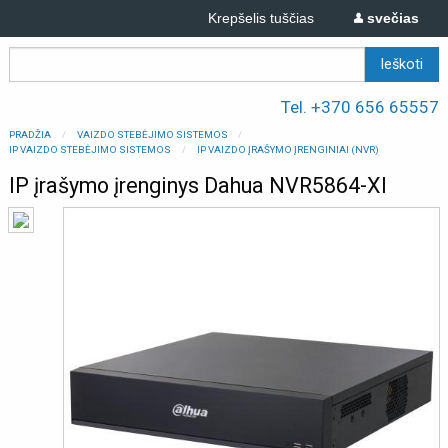
Krepšelis tuščias
svečias
Tel. +370 656 65557
PRADŽIA
VAIZDO STEBĖJIMO SISTEMOS
IP VAIZDO STEBĖJIMO SISTEMOS
IP VAIZDO ĮRAŠYMO ĮRENGINIAI (NVR)
IP įrašymo įrenginys Dahua NVR5864-XI