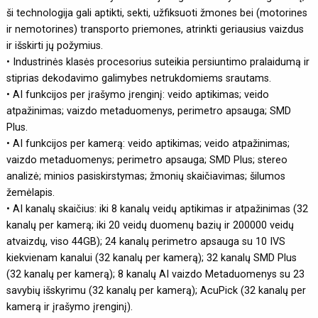
ši technologija gali aptikti, sekti, užfiksuoti žmones bei (motorines
ir nemotorines) transporto priemones, atrinkti geriausius vaizdus
ir išskirti jų požymius.
• Industrinės klasės procesorius suteikia persiuntimo pralaidumą ir
stiprias dekodavimo galimybes netrukdomiems srautams.
• AI funkcijos per įrašymo įrenginį: veido aptikimas; veido
atpažinimas; vaizdo metaduomenys, perimetro apsauga; SMD
Plus.
• AI funkcijos per kamerą: veido aptikimas; veido atpažinimas;
vaizdo metaduomenys; perimetro apsauga; SMD Plus; stereo
analizė; minios pasiskirstymas; žmonių skaičiavimas; šilumos
žemėlapis.
• AI kanalų skaičius: iki 8 kanalų veidų aptikimas ir atpažinimas (32
kanalų per kamerą; iki 20 veidų duomenų bazių ir 200000 veidų
atvaizdų, viso 44GB); 24 kanalų perimetro apsauga su 10 IVS
kiekvienam kanalui (32 kanalų per kamerą); 32 kanalų SMD Plus
(32 kanalų per kamerą); 8 kanalų AI vaizdo Metaduomenys su 23
savybių išskyrimu (32 kanalų per kamerą); AcuPick (32 kanalų per
kamerą ir įrašymo įrenginį).