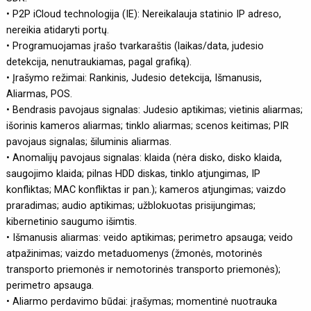
• P2P iCloud technologija (IE): Nereikalauja statinio IP adreso,
nereikia atidaryti portų.
• Programuojamas įrašo tvarkaraštis (laikas/data, judesio
detekcija, nenutraukiamas, pagal grafiką).
• Įrašymo režimai: Rankinis, Judesio detekcija, Išmanusis,
Aliarmas, POS.
• Bendrasis pavojaus signalas: Judesio aptikimas; vietinis aliarmas;
išorinis kameros aliarmas; tinklo aliarmas; scenos keitimas; PIR
pavojaus signalas; šiluminis aliarmas.
• Anomalijų pavojaus signalas: klaida (nėra disko, disko klaida,
saugojimo klaida; pilnas HDD diskas, tinklo atjungimas, IP
konfliktas; MAC konfliktas ir pan.); kameros atjungimas; vaizdo
praradimas; audio aptikimas; užblokuotas prisijungimas;
kibernetinio saugumo išimtis.
• Išmanusis aliarmas: veido aptikimas; perimetro apsauga; veido
atpažinimas; vaizdo metaduomenys (žmonės, motorinės
transporto priemonės ir nemotorinės transporto priemonės);
perimetro apsauga.
• Aliarmo perdavimo būdai: įrašymas; momentinė nuotrauka