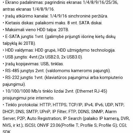
• Ekrano padalinimas: pagrindinis ekranas 1/4/8/9/16/25/36,
antras ekranas 1/4/8/9/16.
• Įrašų atkūrimo kanalai: 1/4/9/16 sinchroninė peržiūra.
• Kietasis diskas: palaikomi maks. 8 vnt. SATA diskai.
• Maksimali vieno HDD talpa: 20TB.
• E-SATA jungtis 1vnt. (galimybė prijungti išorinę kietų diskų
talpyklą iki 20TB).
• HDD valdymas: HDD grupė, HDD užmigdymo technologija.
• USB jungtis: 4vnt.(2x USB2.0, 2x USB3.0).
• Įrašų kopijavimas: USB, tinklas.
• RS-485 jungtys 2vnt. (valdomoms kameroms pajungti).
• RS-232 jungtis 1vnt. (klaviatūros pajungimui arba kompiuterio
pajungimui).
• 10/100/1000 Mb/s tinklo lizdai 2vnt. (Ethernet RJ-45)
prisijungimui prie interneto.
• Tinklo protokolai: HTTP; HTTPS; TCP/IP; IPv4; IPv6; UDP; NTP;
DHCP; DNS; SMTP; UPnP; IP Filter; FTP; DDNS; SNMP; Alarm
Server; P2P; Auto Registration; IP Search (palaiko IP kamerą, DVR,
NVS, ir kt.); ISCSI; ONVIF 23.06(Profile T; Profile S; Profile G); CGI;
SDK.