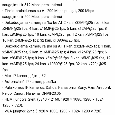
saugojimui ir 512 Mbps persiuntimui
• Tinklo pralaidumas su AI: 200 Mbps prieigai, 200 Mbps
saugojimui ir 200 Mbps persiuntimui.
• Dekoduojama kamerų raiška be AI: 2 kan. x32MP@25 fps; 2 kan.
x24MP@25 fps; 4 kan. x16MP@25 fps; 5 kan. x12MP@25 fps; 8
kan. x8MP@25 fps; 10 kan. x6MP@25 fps; 12 kan. x5MP@25 fps;
16 kan. x4MP@25 fps; 32 kan. x1080P@25 fps.
• Dekoduojama kamerų raiška su AI: 1 kan. x32MP@25 fps; 1 kan.
x24MP@25 fps; 2 kan. x16MP@25 fps; 4 kan. x12MP@25 fps; 6
kan. x8MP@25 fps; 8 kan. x6MP@25 fps; 8 kan. x5MP@25 fps; 12
kan. x4MP@25 fps; 24 kan. x1080P@25 fps; 32 kan. x720p@25
fps.
• Max IP kamerų įėjimų 32.
• Automatinė IP kamerų paieška.
• Palaikomos IP kameros: Dahua, Panasonic; Sony; Axis; Arecont;
Pelco; Canon; Hanwha, ONVIF23.06.
• HDMI jungtys: 2vnt. (3840 × 2160, 1920 × 1080, 1280 × 1024,
1280 × 720).
• VGA jungtys: 2vnt. (1920 × 1080, 1280 × 1024, 1280 × 720).