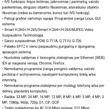
• IVS funkcijos: linijos kirtimas, įsibrovimas į perimetrą, vaizdo
pasikeitimas, dingusio objekto fiksavimas, atsiradusio objekto
fiksvimas (veikia su kameromis, kurios turi IVS funkciją).
• Patogi grafinė vartotojo sąsaja. Programinė įranga Linux, GUI
sistema.
• Smart H.265+/H.265/Smart H.264+/H.264/MJPEG Video
Suspaudimo Technologija.
• Garso suspaudimas: PCM; G.711A; G.711U; G.726.
• Palaiko EPTZ ir vienu paspaudimu įjungiamą ir išjungiamą
apsaugos sistemą.
• Nuotolinis valdymas ir tiesioginis stebėjimas per Ethernet (WEB):
IE9 ar naujesnė versija, Chrome, Firefox.
• Nemokama programinė įranga įrenginio valdymui, vaizdo
peržiūrai ir archyvavimui, naudojant kompiuterinį tinklą arba
internetą.
• Nemokama programa stebėjimui per mobilųjį telefoną arba per
delninį, planšetinį kompiuterį.
• Raiška: 32 MP; 24 MP; 16 MP; 12 MP; 8 MP; 6 MP; 5 MP; 4 MP; 3
MP; 1080p; 960p; 720p; D1; CIF; QCIF.
• Tinklo pralaidumas be AI: 514 Mbps prieigai, 512 Mbps