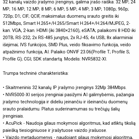
32 kanalų vaizdo įrašymo įrenginys, galima įrašo raiška: 32 MP; 24
MP; 16 MP; 12 MP; 8 MP; 6 MP; 5 MP; 4 MP; 3 MP; 1080p; 960p;
720p; D1; CIF; QCIF, maksimalus duomenų srauto greitis iki
512Mbps, Smart H.265+/H.265/Smart H.264+/H.264/MJPEG, 2-
kan. VGA, 2-kan. HDMI (iki 3840×2160), eSATA; palaikomi 8 HDD iki
20TB; RS-232; 2x RS-485 jungtys, 2x RJ-45; 4x USB; 8x aliarminiai
išėjimai; IVS funkcijos, SMD Plus, veido fiksavimo funkcija, veido
atpažinimo funkcija, AI. Palaiko ONVIF 23.06(Profile T; Profile S;
Profile G); CGI; SDK standartą. Modelis: NVR5832-XI.
Trumpa techninė charakteristika:
• Skaitmeninis 32 kanalų IP įrašymo įrenginys 32Mp 384Mbps.
• NVR5000-XI serijos įrenginiai pasižymi AI galimybėmis, pažangia
įrašymo technologija ir dideliu įeinančiu ir išeinančiu duomenų
srauto pralaidumu. Platus suderinamumas su trečiųjų šalių
įrenginiais.
• AcuPick - Naudoja gilaus mokymosi algoritmus, kad atliktų tikslią
paiešką tiesioginiuose ir įrašytuose vaizdo įrašuose.
• Vaizdo metaduomenys - naudojant gilaus mokymosi algoritmą,