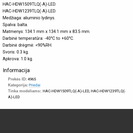
HAC-HDW1509TLQ(-A)-LED.
HAC-HDW1239TLQ(-A)-LED.
Medžiaga: aliuminio lydinys.
Spalva: balta.
Matmenys: 134.1 mm x 134.1 mm x 83.5 mm.
Darbinė temperatūra: -40°C to +60°C.
Darbinė drėgmė: <90%RH.
Svoris: 0.3 kg.
Apkrova: 1.0 kg.
Informacija
Prekės ID:
4965
Kategorija:
Priedai
Tinka modeliams:
: HAC-HDW1509TLQ(-A)-LED, HAC-HDW1239TLQ(-
A)-LED