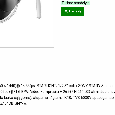
Turime sandėlyje
Į krepšelį
60 × 1440)@ 1~25fps, STARLIGHT; 1/2.8” colio SONY STARVIS sensori
0005Lux@F1.6 B/W. Video kompresija H.265+/ H.264. SD atminties priev
rta lauko sąlygoms); atspari smūgiams IK10, TVS 6000V apsauga nuo ž
D22404DB-GNY-W.