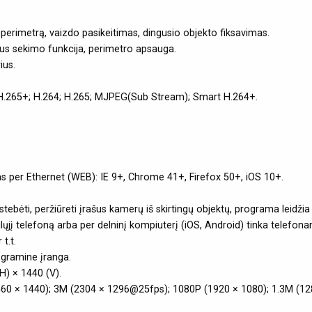
 į perimetrą, vaizdo pasikeitimas, dingusio objekto fiksavimas.
s sekimo funkcija, perimetro apsauga.
us.
 H.265+; H.264; H.265; MJPEG(Sub Stream); Smart H.264+.
mas per Ethernet (WEB): IE 9+, Chrome 41+, Firefox 50+, iOS 10+.
bėti, peržiūreti įrašus kamerų iš skirtingų objektų, programa leidžia v
jį telefoną arba per delninį kompiuterį (iOS, Android) tinka tele
t.t.
ogramine įranga.
H) × 1440 (V).
(2560 × 1440); 3M (2304 × 1296@25fps); 1080P (1920 × 1080); 1.3M (12