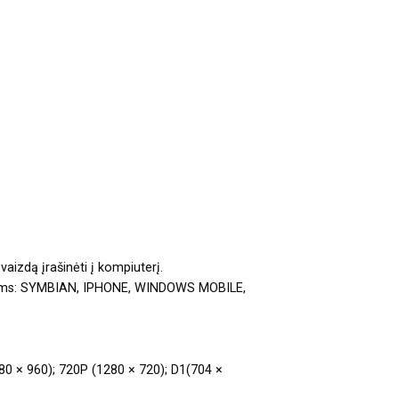
aizdą įrašinėti į kompiuterį.
fonams: SYMBIAN, IPHONE, WINDOWS MOBILE,
80 × 960); 720P (1280 × 720); D1(704 ×