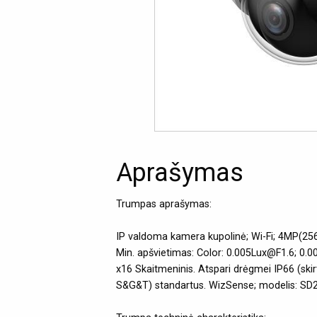
Aprašymas
Trumpas aprašymas:
IP valdoma kamera kupolinė; Wi-Fi; 4MP(25
Min. apšvietimas: Color: 0.005Lux@F1.6; 0.
x16 Skaitmeninis. Atspari drėgmei IP66 (ski
S&G&T) standartus. WizSense; modelis: S