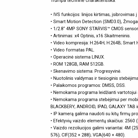
Trumpa techninė charakteristika:
• IVS funkcijos: linijos kirtimas, įsibrovimas
• Smart Motion Detection (SMD3.0), Žmogau
• 1/2.8" 4MP SONY STARVIS™ CMOS sensori
• Artinimas: x4 Optinis, x16 Skaitmeninis.
• Video kompresija: H.264H; H.264B; Smart
• Video formatas PAL.
• Operacinė sistema LINUX.
• ROM 128GB, RAM 512GB.
• Skenavimo sistema: Progresyvinė.
• Nuotolinis valdymas ir tiesioginis stebėji
• Palaikomos programos: DMSS, DSS.
• Nemokama programa leidžianti vartotojui ste
• Nemokama programa stebėjimui per mobilų
BLACKBERY, ANDROID, IPAD, GALAXY TAB ir 
• IP kamerą galima naudoti su kitų firmų pr
• Efektyvių vaizdo elementų skaičius: 2560 (
• Vaizdo rezoliucijos galimi variantai: 4M 
576); CIF(352 × 288); VGA(640 × 480).