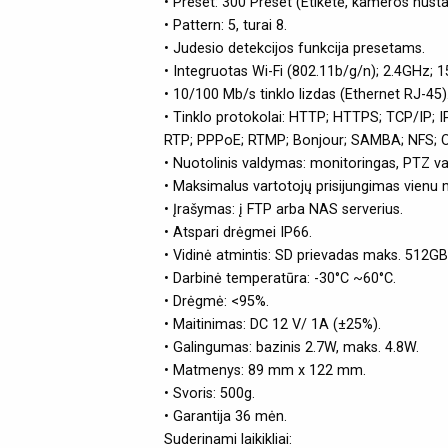
• Preset: 300 Preset (Etiketė, kameros nusta
• Pattern: 5, turai 8.
• Judesio detekcijos funkcija presetams.
• Integruotas Wi-Fi (802.11b/g/n); 2.4GHz; 
• 10/100 Mb/s tinklo lizdas (Ethernet RJ-45)
• Tinklo protokolai: HTTP; HTTPS; TCP/IP; 
RTP; PPPoE; RTMP; Bonjour; SAMBA; NFS; ON
• Nuotolinis valdymas: monitoringas, PTZ va
• Maksimalus vartotojų prisijungimas vienu 
• Įrašymas: į FTP arba NAS serverius.
• Atspari drėgmei IP66.
• Vidinė atmintis: SD prievadas maks. 512GB
• Darbinė temperatūra: -30°C ~60°C.
• Drėgmė: <95%.
• Maitinimas: DC 12 V/ 1A (±25%).
• Galingumas: bazinis 2.7W, maks. 4.8W.
• Matmenys: 89 mm x 122 mm.
• Svoris: 500g.
• Garantija 36 mėn.
Suderinami laikikliai: