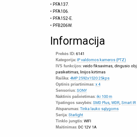
• PFA137.
• PFA106.
• PFA152-E.
• PFB206W.
Informacija
Prekės ID:
6141
Kategorija:
IP valdomos kameros (PTZ)
IVS funkcijos
: veido fiksavimas, dingusio obj
pasikeitimas, linijos kirtimas
Raiška
:
4MP 2592x1520 25kps
Optinis priartinimas
:
x 4
Sensorius
:
SONY
Naktinis pašvietimas
:
iki 100 m
Ypatingos savybės
:
SMD Plus
,
WDR
,
Smart IR
Atsparumas
:
Tinka lauko sąlygoms
Serija
:
Starlight
Tinklo jungtis
: WIFI
Maitinimas
: DC 12V 1A