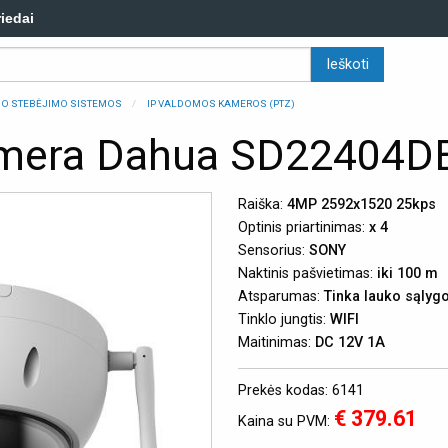
riedai
ZDO STEBĖJIMO SISTEMOS
IP VALDOMOS KAMEROS (PTZ)
amera Dahua SD22404
Raiška:
4MP 2592x1520 25kps
Optinis priartinimas:
x 4
Sensorius:
SONY
Naktinis pašvietimas:
iki 100 m
Atsparumas:
Tinka lauko sąly
Tinklo jungtis:
WIFI
Maitinimas:
DC 12V 1A
Prekės kodas: 6141
€ 379.61
Kaina su PVM: