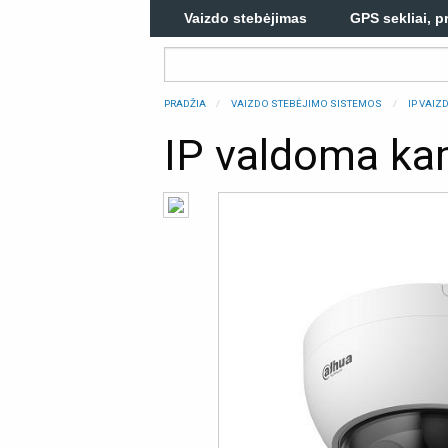
Vaizdo stebėjimas
GPS sekliai, p
PRADŽIA
VAIZDO STEBĖJIMO SISTEMOS
IP VAI
IP valdoma k