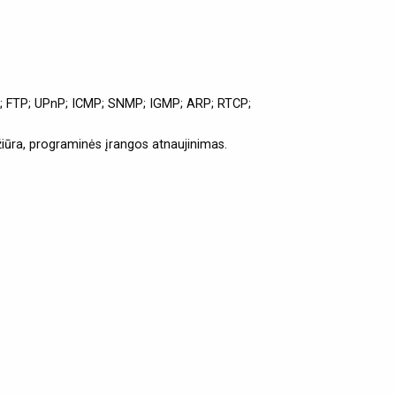
s; FTP; UPnP; ICMP; SNMP; IGMP; ARP; RTCP;
žiūra, programinės įrangos atnaujinimas.