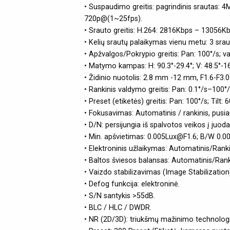
• Suspaudimo greitis: pagrindinis srautas:
720p@(1~25fps).
• Srauto greitis: H.264: 2816Kbps – 13056K
• Kelių srautų palaikymas vienu metu: 3 sraut
• Apžvalgos/Pokrypio greitis: Pan: 100°/s; 
• Matymo kampas: H: 90.3°-29.4°; V: 48.5°-16.
• Židinio nuotolis: 2.8 mm -12 mm, F1.6-F3.0
• Rankinis valdymo greitis: Pan: 0.1°/s–100°/s
• Preset (etiketės) greitis: Pan: 100°/s; Tilt: 6
• Fokusavimas: Automatinis / rankinis, pusia
• D/N: persijungia iš spalvotos veikos į juod
• Min. apšvietimas: 0.005Lux@F1.6; B/W 0.0
• Elektroninis užlaikymas: Automatinis/Rank
• Baltos šviesos balansas: Automatinis/Ranki
• Vaizdo stabilizavimas (Image Stabilization
• Defog funkcija: elektroninė.
• S/N santykis >55dB.
• BLC / HLC / DWDR.
• NR (2D/3D): triukšmų mažinimo technologi