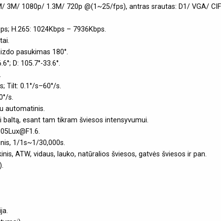
 4M/ 3M/ 1080p/ 1.3M/ 720p @(1~25/fps), antras srautas: D1/ VGA/ CIF
bps; H.265: 1024Kbps – 7936Kbps.
ai.
vaizdo pasukimas 180°.
6°; D: 105.7°-33.6°.
.
; Tilt: 0.1°/s–60°/s.
0°/s.
u automatinis.
ai baltą, esant tam tikram šviesos intensyvumui.
005Lux@F1.6.
inis, 1/1s~1/30,000s.
nis, ATW, vidaus, lauko, natūralios šviesos, gatvės šviesos ir pan.
).
ja.