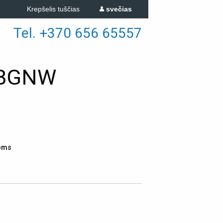
Krepšelis tuščias
svečias
Tel. +370 656 65557
DBGNW
goms