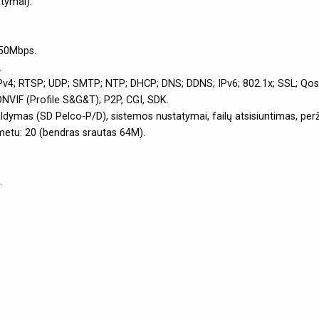
tymai).
150Mbps.
.
IPv4; RTSP; UDP; SMTP; NTP; DHCP; DNS; DDNS; IPv6; 802.1x; SSL; Qo
VIF (Profile S&G&T); P2P, CGI, SDK.
ldymas (SD Pelco-P/D), sistemos nustatymai, failų atsisiuntimas, per
metu: 20 (bendras srautas 64M).
.