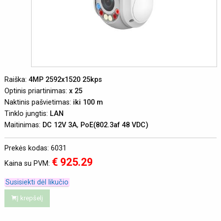
Raiška:
4MP 2592x1520 25kps
Optinis priartinimas:
x 25
Naktinis pašvietimas:
iki 100 m
Tinklo jungtis:
LAN
Maitinimas:
DC 12V 3A
,
PoE(802.3af 48 VDC)
Prekės kodas: 6031
€ 925.29
Kaina su PVM:
Susisiekti dėl likučio
Į krepšelį