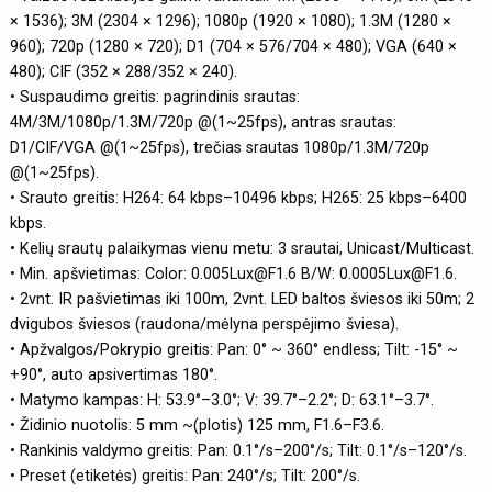
× 1536); 3M (2304 × 1296); 1080p (1920 × 1080); 1.3M (1280 ×
960); 720p (1280 × 720); D1 (704 × 576/704 × 480); VGA (640 ×
480); CIF (352 × 288/352 × 240).
• Suspaudimo greitis: pagrindinis srautas:
4M/3M/1080p/1.3M/720p @(1~25fps), antras srautas:
D1/CIF/VGA @(1~25fps), trečias srautas 1080p/1.3M/720p
@(1~25fps).
• Srauto greitis: H264: 64 kbps–10496 kbps; H265: 25 kbps–6400
kbps.
• Kelių srautų palaikymas vienu metu: 3 srautai, Unicast/Multicast.
• Min. apšvietimas: Color: 0.005Lux@F1.6 B/W: 0.0005Lux@F1.6.
• 2vnt. IR pašvietimas iki 100m, 2vnt. LED baltos šviesos iki 50m; 2
dvigubos šviesos (raudona/mėlyna perspėjimo šviesa).
• Apžvalgos/Pokrypio greitis: Pan: 0° ~ 360° endless; Tilt: -15° ~
+90°, auto apsivertimas 180°.
• Matymo kampas: H: 53.9°–3.0°; V: 39.7°–2.2°; D: 63.1°–3.7°.
• Židinio nuotolis: 5 mm ~(plotis) 125 mm, F1.6–F3.6.
• Rankinis valdymo greitis: Pan: 0.1°/s–200°/s; Tilt: 0.1°/s–120°/s.
• Preset (etiketės) greitis: Pan: 240°/s; Tilt: 200°/s.