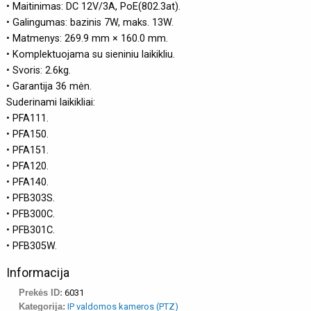
• Maitinimas: DC 12V/3A, PoE(802.3at).
• Galingumas: bazinis 7W, maks. 13W.
• Matmenys: 269.9 mm × 160.0 mm.
• Komplektuojama su sieniniu laikikliu.
• Svoris: 2.6kg.
• Garantija 36 mėn.
Suderinami laikikliai:
• PFA111.
• PFA150.
• PFA151.
• PFA120.
• PFA140.
• PFB303S.
• PFB300C.
• PFB301C.
• PFB305W.
Informacija
Prekės ID:
6031
Kategorija:
IP valdomos kameros (PTZ)