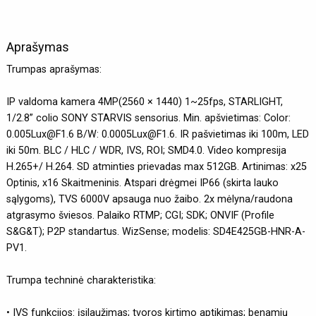
Aprašymas
Trumpas aprašymas:
IP valdoma kamera 4MP(2560 × 1440) 1~25fps, STARLIGHT,
1/2.8” colio SONY STARVIS sensorius. Min. apšvietimas: Color:
0.005Lux@F1.6 B/W: 0.0005Lux@F1.6. IR pašvietimas iki 100m, LED
iki 50m. BLC / HLC / WDR, IVS, ROI; SMD4.0. Video kompresija
H.265+/ H.264. SD atminties prievadas max 512GB. Artinimas: x25
Optinis, x16 Skaitmeninis. Atspari drėgmei IP66 (skirta lauko
sąlygoms), TVS 6000V apsauga nuo žaibo. 2x mėlyna/raudona
atgrasymo šviesos. Palaiko RTMP; CGI; SDK; ONVIF (Profile
S&G&T); P2P standartus. WizSense; modelis: SD4E425GB-HNR-A-
PV1.
Trumpa techninė charakteristika:
• IVS funkcijos: įsilaužimas; tvoros kirtimo aptikimas; benamių