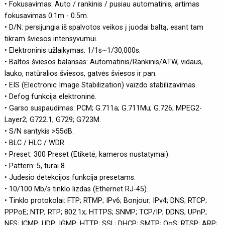
• Fokusavimas: Auto / rankinis / pusiau automatinis, artimas
fokusavimas 0.1m - 0.5m.
• D/N: persijungia iš spalvotos veikos į juodai baltą, esant tam
tikram šviesos intensyvumui.
• Elektroninis užlaikymas: 1/1s~1/30,000s.
• Baltos šviesos balansas: Automatinis/Rankinis/ATW, vidaus,
lauko, natūralios šviesos, gatvės šviesos ir pan.
• EIS (Electronic Image Stabilization) vaizdo stabilizavimas.
• Defog funkcija elektroninė.
• Garso suspaudimas: PCM; G.711a; G.711Mu; G.726; MPEG2-
Layer2; G722.1; G729; G723M.
• S/N santykis >55dB.
• BLC / HLC / WDR.
• Preset: 300 Preset (Etiketė, kameros nustatymai).
• Pattern: 5, turai 8.
• Judesio detekcijos funkcija presetams.
• 10/100 Mb/s tinklo lizdas (Ethernet RJ-45).
• Tinklo protokolai: FTP; RTMP; IPv6; Bonjour; IPv4; DNS; RTCP;
PPPoE; NTP; RTP; 802.1x; HTTPS; SNMP; TCP/IP; DDNS; UPnP;
NFS; ICMP; UDP; IGMP; HTTP; SSL; DHCP; SMTP; QoS; RTSP; ARP;