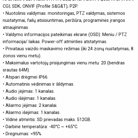
CGI; SDK; ONVIF (Profile S&G&T); P2P.
• Nuotolinis valdymas: monitoringas, PTZ valdymas, sistemos
nustatymai, failų atsisiuntimas, peržiūra, programinės įrangos
atnaujinimas.
• Valdymo informacijos pateikimas ekrane (OSD): Meniu / PTZ
informacija/ laikas. Power-off atminties atstatymas.
• Privataus vaizdo maskavimo režimas (iki 24 zonų nustatymas, 8
zonos vienu metu).
• Maksimalus vartotojų prisijungimas vienu metu: 20 (bendras
srautas 64M).
• Atspari drėgmei IP66.
• Automatinis vėdinimas ir šildymas.
• Audio įėjimas: 1 kanalas.
• Audio išėjimas: 1 kanalas.
• Aliarmo įėjimas: 2 kanalai.
• Aliarmo išėjimas: 1 kanalas.
• Vidinė atmintis: SD prievadas maks. 512GB.
• Darbinė temperatūra: -40°C ~ +65°C.
• Drėgnumas: <95%.