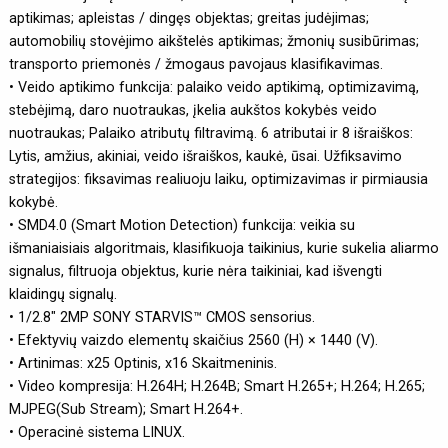
aptikimas; apleistas / dingęs objektas; greitas judėjimas;
automobilių stovėjimo aikštelės aptikimas; žmonių susibūrimas;
transporto priemonės / žmogaus pavojaus klasifikavimas.
• Veido aptikimo funkcija: palaiko veido aptikimą, optimizavimą,
stebėjimą, daro nuotraukas, įkelia aukštos kokybės veido
nuotraukas; Palaiko atributų filtravimą. 6 atributai ir 8 išraiškos:
Lytis, amžius, akiniai, veido išraiškos, kaukė, ūsai. Užfiksavimo
strategijos: fiksavimas realiuoju laiku, optimizavimas ir pirmiausia
kokybė.
• SMD4.0 (Smart Motion Detection) funkcija: veikia su
išmaniaisiais algoritmais, klasifikuoja taikinius, kurie sukelia aliarmo
signalus, filtruoja objektus, kurie nėra taikiniai, kad išvengti
klaidingų signalų.
• 1/2.8" 2MP SONY STARVIS™ CMOS sensorius.
• Efektyvių vaizdo elementų skaičius 2560 (H) × 1440 (V).
• Artinimas: x25 Optinis, x16 Skaitmeninis.
• Video kompresija: H.264H; H.264B; Smart H.265+; H.264; H.265;
MJPEG(Sub Stream); Smart H.264+.
• Operacinė sistema LINUX.