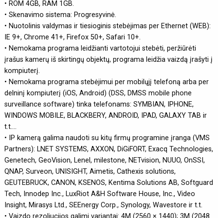
• ROM 4GB, RAM 1GB.
• Skenavimo sistema: Progresyvinė.
• Nuotolinis valdymas ir tiesioginis stebėjimas per Ethernet (WEB):
IE 9+, Chrome 41+, Firefox 50+, Safari 10+.
• Nemokama programa leidžianti vartotojui stebėti, peržiūrėti
įrašus kamerų iš skirtingų objektų, programa leidžia vaizdą įrašyti į
kompiuterį.
• Nemokama programa stebėjimui per mobilųjį telefoną arba per
delninį kompiuterį (iOS, Android) (DSS, DMSS mobile phone
surveillance software) tinka telefonams: SYMBIAN, IPHONE,
WINDOWS MOBILE, BLACKBERY, ANDROID, IPAD, GALAXY TAB ir
t.t....
• IP kamerą galima naudoti su kitų firmų programine įranga (VMS
Partners): LNET SYSTEMS, AXXON, DiGiFORT, Exacq Technologies,
Genetech, GeoVision, Lenel, milestone, NETvision, NUUO, OnSSI,
QNAP, Surveon, UNISIGHT, Aimetis, Cathexis solutions,
GEUTEBRUCK, CANON, KSENOS, Kentima Solutions AB, Softguard
Tech, Innodep Inc., LuxRiot A&H Software House, Inc., Video
Insight, Mirasys Ltd., SEEnergy Corp., Synology, Wavestore ir t.t.
• Vaizdo rezoliucijos galimi variantai: 4M (2560 × 1440); 3M (2048