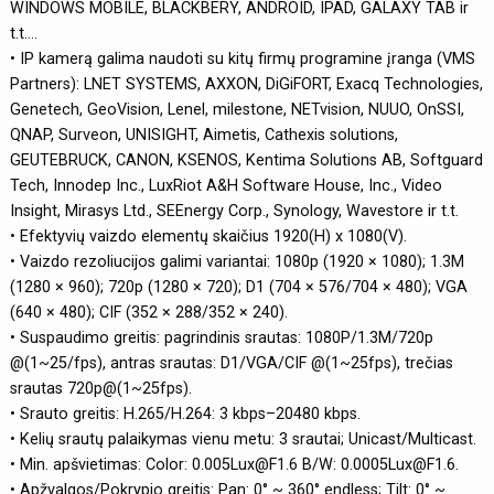
WINDOWS MOBILE, BLACKBERY, ANDROID, IPAD, GALAXY TAB ir
t.t....
• IP kamerą galima naudoti su kitų firmų programine įranga (VMS
Partners): LNET SYSTEMS, AXXON, DiGiFORT, Exacq Technologies,
Genetech, GeoVision, Lenel, milestone, NETvision, NUUO, OnSSI,
QNAP, Surveon, UNISIGHT, Aimetis, Cathexis solutions,
GEUTEBRUCK, CANON, KSENOS, Kentima Solutions AB, Softguard
Tech, Innodep Inc., LuxRiot A&H Software House, Inc., Video
Insight, Mirasys Ltd., SEEnergy Corp., Synology, Wavestore ir t.t.
• Efektyvių vaizdo elementų skaičius 1920(H) x 1080(V).
• Vaizdo rezoliucijos galimi variantai: 1080p (1920 × 1080); 1.3M
(1280 × 960); 720p (1280 × 720); D1 (704 × 576/704 × 480); VGA
(640 × 480); CIF (352 × 288/352 × 240).
• Suspaudimo greitis: pagrindinis srautas: 1080P/1.3M/720p
@(1~25/fps), antras srautas: D1/VGA/CIF @(1~25fps), trečias
srautas 720p@(1~25fps).
• Srauto greitis: H.265/H.264: 3 kbps–20480 kbps.
• Kelių srautų palaikymas vienu metu: 3 srautai; Unicast/Multicast.
• Min. apšvietimas: Color: 0.005Lux@F1.6 B/W: 0.0005Lux@F1.6.
• Apžvalgos/Pokrypio greitis: Pan: 0° ~ 360° endless; Tilt: 0° ~