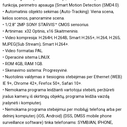
funkcija, perimetro apsauga (Smart Motion Detection (SMD4.0).
• Automatinis objekto sekimas (Auto-Tracking): Viena scena,
kelios scenos, panoramine scena.
• 1/2.8" 2MP SONY STARVIS™ CMOS sensorius.
• Artinimas: x32 Optinis, x16 Skaitmeninis.
• Video kompresija: H.264H; H.264B; Smart H.265+; H.264; H.265;
MJPEG(Sub Stream); Smart H.264+.
• Video formatas PAL.
• Operacinė sitema LINUX.
• ROM 4GB, RAM 1GB.
• Skenavimo sistema: Progresyvinė.
• Nuotolinis valdymas ir tiesioginis stebėjimas per Ethernet (WEB):
IE 9+, Chrome 42+, Firefox 50+, Safari 10+.
• Nemokama programa leidžianti vartotojui stebėti, peržiūreti
įrašus kamerų iš skirtingų objektų, programa leidžia vaizdą
įrašynėti i kompiuterį.
• Nemokama programa stebėjimui per mobilųjį telefoną arba per
delninį kompiuterį (iOS, Android) (DSS, DMSS mobile phone
surveillance software) tinka telefonams: SYMBIAN, IPHONE,