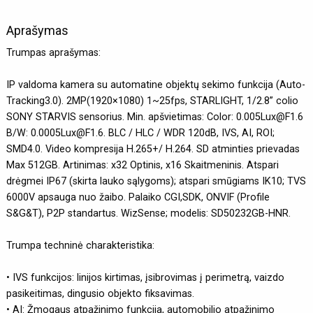
Aprašymas
Trumpas aprašymas:
IP valdoma kamera su automatine objektų sekimo funkcija (Auto-
Tracking3.0). 2MP(1920×1080) 1~25fps, STARLIGHT, 1/2.8” colio
SONY STARVIS sensorius. Min. apšvietimas: Color: 0.005Lux@F1.6
B/W: 0.0005Lux@F1.6. BLC / HLC / WDR 120dB, IVS, AI, ROI;
SMD4.0. Video kompresija H.265+/ H.264. SD atminties prievadas
Max 512GB. Artinimas: x32 Optinis, x16 Skaitmeninis. Atspari
drėgmei IP67 (skirta lauko sąlygoms); atspari smūgiams IK10; TVS
6000V apsauga nuo žaibo. Palaiko CGI,SDK, ONVIF (Profile
S&G&T), P2P standartus. WizSense; modelis: SD50232GB-HNR.
Trumpa techninė charakteristika:
• IVS funkcijos: linijos kirtimas, įsibrovimas į perimetrą, vaizdo
pasikeitimas, dingusio objekto fiksavimas.
• AI: Žmogaus atpažinimo funkcija, automobilio atpažinimo