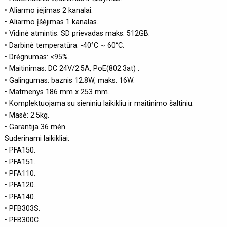
• Aliarmo įėjimas 2 kanalai.
• Aliarmo įšėjimas 1 kanalas.
• Vidinė atmintis: SD prievadas maks. 512GB.
• Darbinė temperatūra: -40°C ~ 60°C.
• Drėgnumas: <95%.
• Maitinimas: DC 24V/2.5A, PoE(802.3at) .
• Galingumas: baznis 12.8W, maks. 16W.
• Matmenys 186 mm x 253 mm.
• Komplektuojama su sieniniu laikikliu ir maitinimo šaltiniu.
• Masė: 2.5kg.
• Garantija 36 mėn.
Suderinami laikikliai:
• PFA150.
• PFA151.
• PFA110.
• PFA120.
• PFA140.
• PFB303S.
• PFB300C.