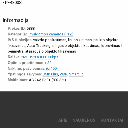
• PFB300S.
Informacija
Prekės ID:
5888
Kategorija:
IP valdomos kameros (PTZ)
IVS funkcijos
: vaizdo pasikeitimas, linijos kirtimas, palikto objekto
fiksavimas, Auto-Tracking, dingusio objekto fiksavimas, isibrovimas i
perimetra, atsiradusio objekto fiksavimas
Raiška
:
2MP 1920×1080 50kps
Optinis priartinimas
:
x 32
Naktinis pašvietimas
:
iki 150 m
Ypatingos savybės
:
SMD Plus
,
WDR
,
Smart IR
Maitinimas
: AC 24V, PoE+ (802.3at)
APIE
NAUJIENOS
KONTAKTAI