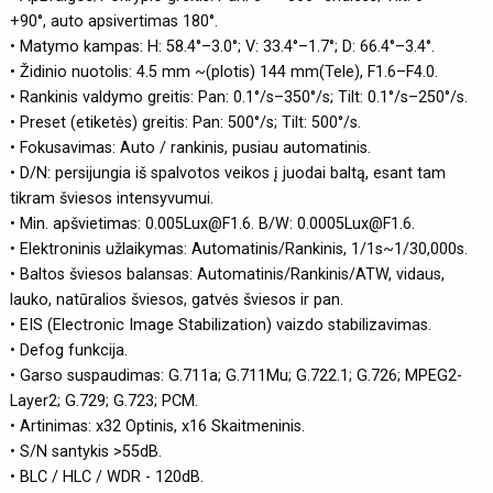
+90°, auto apsivertimas 180°.
• Matymo kampas: H: 58.4°–3.0°; V: 33.4°–1.7°; D: 66.4°–3.4°.
• Židinio nuotolis: 4.5 mm ~(plotis) 144 mm(Tele), F1.6–F4.0.
• Rankinis valdymo greitis: Pan: 0.1°/s–350°/s; Tilt: 0.1°/s–250°/s.
• Preset (etiketės) greitis: Pan: 500°/s; Tilt: 500°/s.
• Fokusavimas: Auto / rankinis, pusiau automatinis.
• D/N: persijungia iš spalvotos veikos į juodai baltą, esant tam
tikram šviesos intensyvumui.
• Min. apšvietimas: 0.005Lux@F1.6. B/W: 0.0005Lux@F1.6.
• Elektroninis užlaikymas: Automatinis/Rankinis, 1/1s~1/30,000s.
• Baltos šviesos balansas: Automatinis/Rankinis/ATW, vidaus,
lauko, natūralios šviesos, gatvės šviesos ir pan.
• EIS (Electronic Image Stabilization) vaizdo stabilizavimas.
• Defog funkcija.
• Garso suspaudimas: G.711a; G.711Mu; G.722.1; G.726; MPEG2-
Layer2; G.729; G.723; PCM.
• Artinimas: x32 Optinis, x16 Skaitmeninis.
• S/N santykis >55dB.
• BLC / HLC / WDR - 120dB.