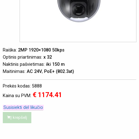
Raiška:
2MP 1920×1080 50kps
Optinis priartinimas:
x 32
Naktinis pašvietimas:
iki 150 m
Maitinimas:
AC 24V
,
PoE+ (802.3at)
Prekės kodas: 5888
€ 1174.41
Kaina su PVM:
Susisiekti dėl likučio
Į krepšelį