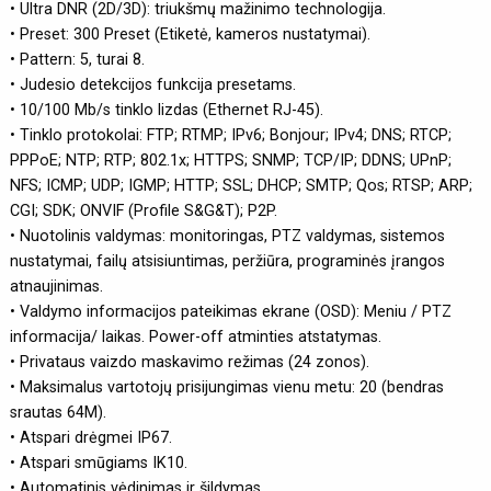
• Ultra DNR (2D/3D): triukšmų mažinimo technologija.
• Preset: 300 Preset (Etiketė, kameros nustatymai).
• Pattern: 5, turai 8.
• Judesio detekcijos funkcija presetams.
• 10/100 Mb/s tinklo lizdas (Ethernet RJ-45).
• Tinklo protokolai: FTP; RTMP; IPv6; Bonjour; IPv4; DNS; RTCP;
PPPoE; NTP; RTP; 802.1x; HTTPS; SNMP; TCP/IP; DDNS; UPnP;
NFS; ICMP; UDP; IGMP; HTTP; SSL; DHCP; SMTP; Qos; RTSP; ARP;
CGI; SDK; ONVIF (Profile S&G&T); P2P.
• Nuotolinis valdymas: monitoringas, PTZ valdymas, sistemos
nustatymai, failų atsisiuntimas, peržiūra, programinės įrangos
atnaujinimas.
• Valdymo informacijos pateikimas ekrane (OSD): Meniu / PTZ
informacija/ laikas. Power-off atminties atstatymas.
• Privataus vaizdo maskavimo režimas (24 zonos).
• Maksimalus vartotojų prisijungimas vienu metu: 20 (bendras
srautas 64M).
• Atspari drėgmei IP67.
• Atspari smūgiams IK10.
• Automatinis vėdinimas ir šildymas.