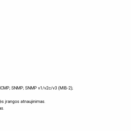
; ICMP; SNMP; SNMP v1/v2c/v3 (MIB-2);
ės įrangos atnaujinimas.
as.