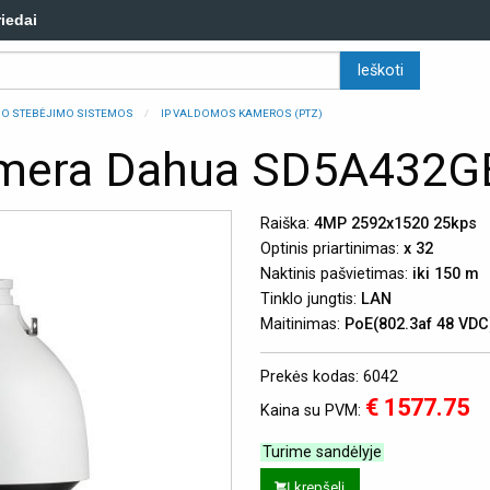
riedai
ZDO STEBĖJIMO SISTEMOS
IP VALDOMOS KAMEROS (PTZ)
amera Dahua SD5A432
Raiška:
4MP 2592x1520 25kps
Optinis priartinimas:
x 32
Naktinis pašvietimas:
iki 150 m
Tinklo jungtis:
LAN
Maitinimas:
PoE(802.3af 48 VDC
Prekės kodas: 6042
€ 1577.75
Kaina su PVM:
Turime sandėlyje
Į krepšelį