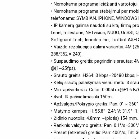
• Nemokama programa leidžianti vartotojui ste
• Nemokama programa stebėjimui per mobilųj
telefonams: SYMBIAN, IPHONE, WINDOWS MO
• IP kamerą galima naudoti su kitų firmų 
Lenel, milestone, NETvision, NUUO, OnSSI,
Softguard Tech, Innodep Inc., LuxRiot A&H So
• Vaizdo rezoliucijos galimi variantai: 4M 
288/352 × 240).
• Suspaudimo greitis: pagrindinis srautas
@(1~25fps).
• Srauto greitis: H264: 3 kbps–20480 kbps;
• Kelių srautų palaikymas vienu metu: 3 sraut
• Min. apšvietimas: Color: 0.005Lux@F1.6 B
• 4vnt. IR pašvietimas iki 150m.
• Apžvalgos/Pokrypio greitis: Pan: 0° ~ 360° 
• Matymo kampas: H: 55.8°–2.4°; V: 31.9°–1.3
• Židinio nuotolis: 4.8mm ~(plotis) 154 mm, 
• Rankinis valdymo greitis: Pan: 0.1°/s–300°/s
• Preset (etiketės) greitis: Pan: 400°/s; Tilt: 3