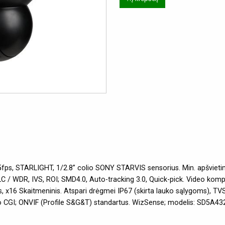
s, STARLIGHT, 1/2.8” colio SONY STARVIS sensorius. Min. apšvieti
C / WDR, IVS, ROI; SMD4.0, Auto-tracking 3.0, Quick-pick. Video komp
s, x16 Skaitmeninis. Atspari drėgmei IP67 (skirta lauko sąlygoms), T
o CGI; ONVIF (Profile S&G&T) standartus. WizSense; modelis: SD5A4