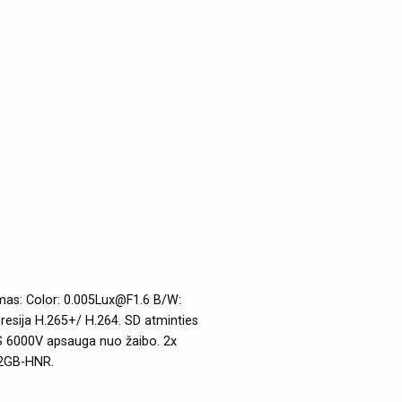
mas: Color: 0.005Lux@F1.6 B/W:
resija H.265+/ H.264. SD atminties
VS 6000V apsauga nuo žaibo. 2x
32GB-HNR.