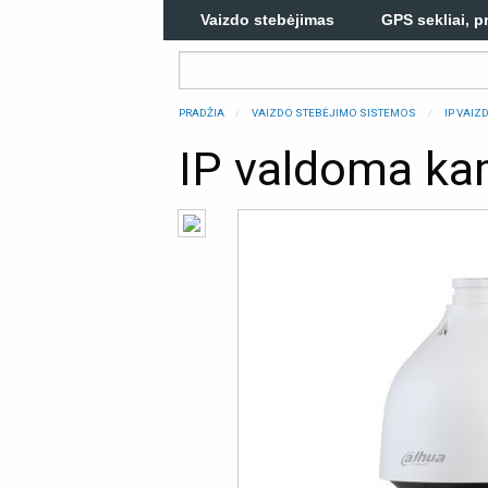
Vaizdo stebėjimas
GPS sekliai, p
PRADŽIA
VAIZDO STEBĖJIMO SISTEMOS
IP VAI
IP valdoma k