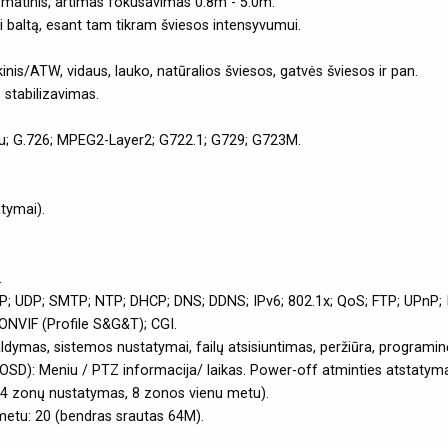
omatinis, artimas fokusavimas 0.8m - 5.0m.
ai baltą, esant tam tikram šviesos intensyvumui.
nis/ATW, vidaus, lauko, natūralios šviesos, gatvės šviesos ir pan.
 stabilizavimas.
u; G.726; MPEG2-Layer2; G722.1; G729; G723M.
tymai).
.
TSP; UDP; SMTP; NTP; DHCP; DNS; DDNS; IPv6; 802.1x; QoS; FTP; UPnP
NVIF (Profile S&G&T); CGI.
ldymas, sistemos nustatymai, failų atsisiuntimas, peržiūra, programin
OSD): Meniu / PTZ informacija/ laikas. Power-off atminties atstatym
24 zonų nustatymas, 8 zonos vienu metu).
metu: 20 (bendras srautas 64M).