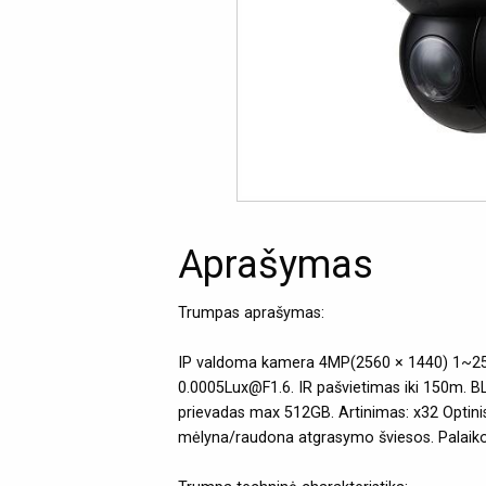
Aprašymas
Trumpas aprašymas:
IP valdoma kamera 4MP(2560 × 1440) 1~25fp
0.0005Lux@F1.6. IR pašvietimas iki 150m. BL
prievadas max 512GB. Artinimas: x32 Optini
mėlyna/raudona atgrasymo šviesos. Palaik