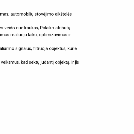
jimas; automobilių stovėjimo aikštelės
ės veido nuotraukas; Palaiko atributų
avimas realiuoju laiku, optimizavimas ir
aliarmo signalus, filtruoja objektus, kurie
eiksmus, kad sektų judantį objektą, ir jis