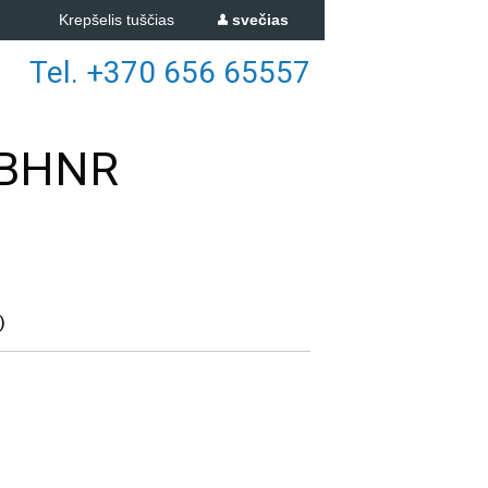
Krepšelis tuščias
svečias
Tel. +370 656 65557
GBHNR
)