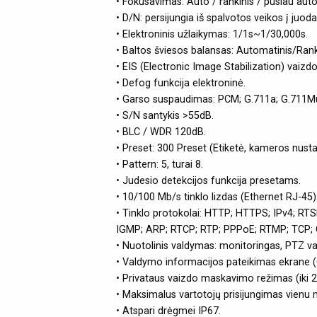
• Fokusavimas: Auto / rankinis / pusiau aut
• D/N: persijungia iš spalvotos veikos į juod
• Elektroninis užlaikymas: 1/1s~1/30,000s.
• Baltos šviesos balansas: Automatinis/Ranki
• EIS (Electronic Image Stabilization) vaizdo
• Defog funkcija elektroninė.
• Garso suspaudimas: PCM; G.711a; G.711M
• S/N santykis >55dB.
• BLC / WDR 120dB.
• Preset: 300 Preset (Etiketė, kameros nusta
• Pattern: 5, turai 8.
• Judesio detekcijos funkcija presetams.
• 10/100 Mb/s tinklo lizdas (Ethernet RJ-45)
• Tinklo protokolai: HTTP; HTTPS; IPv4; R
IGMP; ARP; RTCP; RTP; PPPoE; RTMP; TCP; O
• Nuotolinis valdymas: monitoringas, PTZ va
• Valdymo informacijos pateikimas ekrane (
• Privataus vaizdo maskavimo režimas (iki 
• Maksimalus vartotojų prisijungimas vienu 
• Atspari drėgmei IP67.