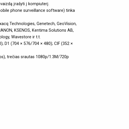
vaizdą įrašyti į kompiuterį.
bile phone surveillance software) tinka
xacq Technologies, Genetech, GeoVision,
, CANON, KSENOS, Kentima Solutions AB,
ogy, Wavestore ir t.t.
); D1 (704 × 576/704 × 480); CIF (352 ×
ps), trečias srautas 1080p/1.3M/720p