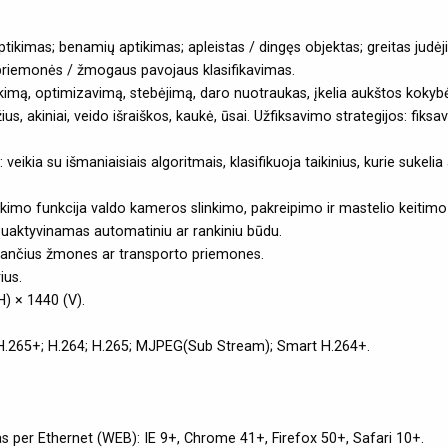
aptikimas; benamių aptikimas; apleistas / dingęs objektas; greitas judė
priemonės / žmogaus pavojaus klasifikavimas.
ikimą, optimizavimą, stebėjimą, daro nuotraukas, įkelia aukštos kokyb
amžius, akiniai, veido išraiškos, kaukė, ūsai. Užfiksavimo strategijos: fiks
ikia su išmaniaisiais algoritmais, klasifikuoja taikinius, kurie sukelia 
kimo funkcija valdo kameros slinkimo, pakreipimo ir mastelio keitimo v
suaktyvinamas automatiniu ar rankiniu būdu.
inančius žmones ar transporto priemones.
us.
H) × 1440 (V).
 H.265+; H.264; H.265; MJPEG(Sub Stream); Smart H.264+.
mas per Ethernet (WEB): IE 9+, Chrome 41+, Firefox 50+, Safari 10+.