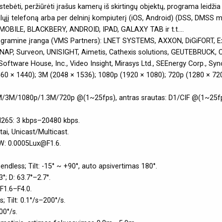
bėti, peržiūrėti įrašus kamerų iš skirtingų objektų, programa leidžia 
į telefoną arba per delninį kompiuterį (iOS, Android) (DSS, DMSS mo
BILE, BLACKBERY, ANDROID, IPAD, GALAXY TAB ir t.t....
programine įranga (VMS Partners): LNET SYSTEMS, AXXON, DiGiFORT, E
 QNAP, Surveon, UNISIGHT, Aimetis, Cathexis solutions, GEUTEBRUCK
ftware House, Inc., Video Insight, Mirasys Ltd., SEEnergy Corp., Synol
(2560 × 1440); 3M (2048 × 1536); 1080p (1920 × 1080); 720p (1280 × 720
: 4M/3M/1080p/1.3M/720p @(1~25fps), antras srautas: D1/CIF @(1~25f
 H265: 3 kbps–20480 kbps.
ai, Unicast/Multicast.
/W: 0.0005Lux@F1.6.
endless; Tilt: -15° ~ +90°, auto apsivertimas 180°.
°; D: 63.7°–2.7°.
F1.6–F4.0.
; Tilt: 0.1°/s–200°/s.
00°/s.