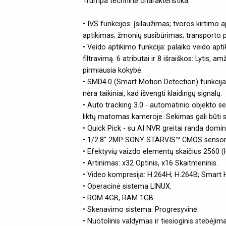
Trumpa techninė charakteristika:
• IVS funkcijos: įsilaužimas; tvoros kirtimo 
aptikimas; žmonių susibūrimas; transporto 
• Veido aptikimo funkcija: palaiko veido apt
filtravimą. 6 atributai ir 8 išraiškos: Lytis, 
pirmiausia kokybė.
• SMD4.0 (Smart Motion Detection) funkcija: ve
nėra taikiniai, kad išvengti klaidingų signalų.
• Auto tracking 3.0 - automatinio objekto se
liktų matomas kameroje. Sekimas gali būti 
• Quick Pick - su AI NVR greitai randa dom
• 1/2.8" 2MP SONY STARVIS™ CMOS sensori
• Efektyvių vaizdo elementų skaičius 2560 (
• Artinimas: x32 Optinis, x16 Skaitmeninis.
• Video kompresija: H.264H; H.264B; Smart
• Operacinė sistema LINUX.
• ROM 4GB, RAM 1GB.
• Skenavimo sistema: Progresyvinė.
• Nuotolinis valdymas ir tiesioginis stebėji