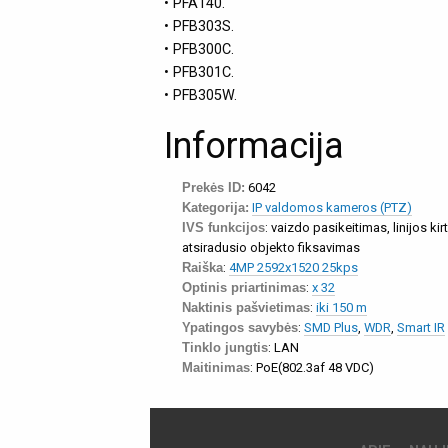
• PFA140.
• PFB303S.
• PFB300C.
• PFB301C.
• PFB305W.
Informacija
Prekės ID:
6042
Kategorija:
IP valdomos kameros (PTZ)
IVS funkcijos
: vaizdo pasikeitimas, linijos k
atsiradusio objekto fiksavimas
Raiška
:
4MP 2592x1520 25kps
Optinis priartinimas
:
x 32
Naktinis pašvietimas
:
iki 150 m
Ypatingos savybės
:
SMD Plus
,
WDR
,
Smart IR
Tinklo jungtis
: LAN
Maitinimas
: PoE(802.3af 48 VDC)