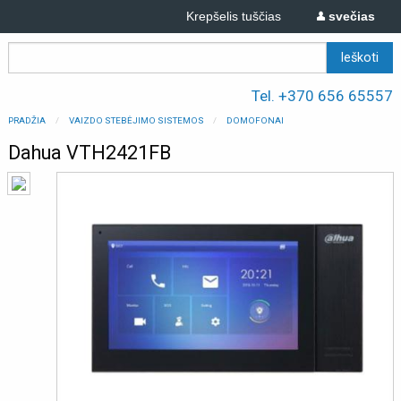
Krepšelis tuščias
svečias
Tel. +370 656 65557
PRADŽIA
VAIZDO STEBĖJIMO SISTEMOS
DOMOFONAI
Dahua VTH2421FB