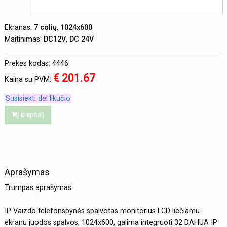
Ekranas:
7 colių
,
1024x600
Maitinimas:
DC12V
,
DC 24V
Prekės kodas: 4446
€ 201.67
Kaina su PVM:
Susisiekti dėl likučio
Į krepšelį
Aprašymas
Trumpas aprašymas:
IP Vaizdo telefonspynės spalvotas monitorius LCD liečiamu
ekranu juodos spalvos, 1024x600, galima integruoti 32 DAHUA IP