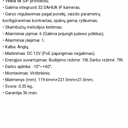
• Veikia tik SIP protokolu;
• Galima integruoti 32 DAHUA IP kameras;
• Garso reguliavimas pagal poreikį, vaizdo parametrų
konfigūravimas kontrastas, spalvų gama, ryškumas;
• Skambučių melodijos keitimas;
• Aliarminiai įėjimai: 6 (Galima prijungti judesio jutiklius);
• Aliarminiai įšėjimai: 1;
• Kalba: Anglų;
• Maitinimas: DC 12V (PoE pajungimas negalimas);
• Energijos suvartojimas: Budėjimo režime: 1W, Darbo režime: 7W;
• Darbo aplinka: -10°~+60°;
• Montavimas: Virštinkinis;
• Matmenys (mm): 119.6mm×221.5mm×21.5mm;
• Svoris: 0.35 kg.;
• Garantija 36 mėn.