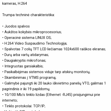
kameras, H.264
Trumpa techninė charakteristika:
• Juodos spalvos
• Aukštos kokybės mikroprocesorius;
• Operacinė sistema LINUX OS;
• H.264 Video Suspaudimo Technologija;
• Spalvotas 7 colių TFT LCD liečiamas 1024x600 raiškos ekranas;
• Durų arba vartų atidarymas;
• Daugiakryptis mikrofonas;
• Integruotas garsiakalbis;
• Pasikalbėjimas sistemos viduje tarp atskirų monitorių;
• Skambinimas į VTMS programą;
• Galimybė pajungti iki 20 lauko iškvietimo panelių VTO, galimas 1
pagrindinis ir iki 19 papildomų;
• 10/100 Mb/s tinklo lizdas (Ethernet -RJ45) prisijungimui prie
interneto;
• Tinklo protokolai: TCP/IP;