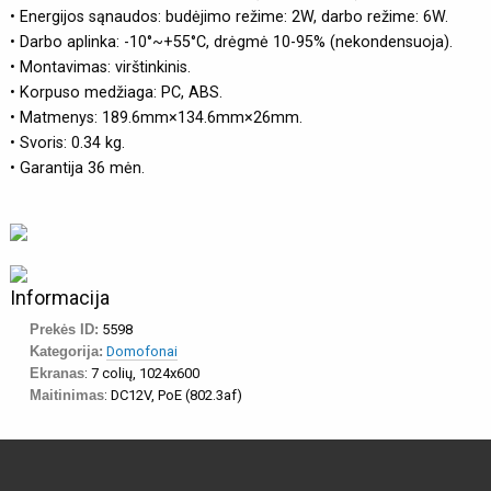
• Energijos sąnaudos: budėjimo režime: 2W, darbo režime: 6W.
• Darbo aplinka: -10°~+55°C, drėgmė 10-95% (nekondensuoja).
• Montavimas: virštinkinis.
• Korpuso medžiaga: PC, ABS.
• Matmenys: 189.6mm×134.6mm×26mm.
• Svoris: 0.34 kg.
• Garantija 36 mėn.
Informacija
Prekės ID:
5598
Kategorija:
Domofonai
Ekranas
: 7 colių, 1024x600
Maitinimas
: DC12V, PoE (802.3af)