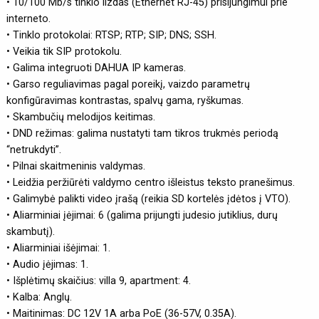
• 10/100 Mb/s tinklo lizdas (Ethernet RJ-45) prisijungimui prie
interneto.
• Tinklo protokolai: RTSP; RTP; SIP; DNS; SSH.
• Veikia tik SIP protokolu.
• Galima integruoti DAHUA IP kameras.
• Garso reguliavimas pagal poreikį, vaizdo parametrų
konfigūravimas kontrastas, spalvų gama, ryškumas.
• Skambučių melodijos keitimas.
• DND režimas: galima nustatyti tam tikros trukmės periodą
“netrukdyti”.
• Pilnai skaitmeninis valdymas.
• Leidžia peržiūrėti valdymo centro išleistus teksto pranešimus.
• Galimybė palikti video įrašą (reikia SD kortelės įdėtos į VTO).
• Aliarminiai įėjimai: 6 (galima prijungti judesio jutiklius, durų
skambutį).
• Aliarminiai išėjimai: 1.
• Audio įėjimas: 1.
• Išplėtimų skaičius: villa 9, apartment: 4.
• Kalba: Anglų.
• Maitinimas: DC 12V 1A arba PoE (36-57V, 0.35A).