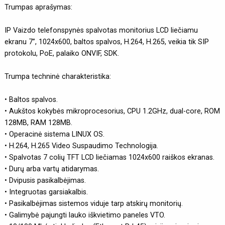
Trumpas aprašymas:
IP Vaizdo telefonspynės spalvotas monitorius LCD liečiamu
ekranu 7”, 1024x600, baltos spalvos, H.264, H.265, veikia tik SIP
protokolu, PoE, palaiko ONVIF, SDK.
Trumpa techninė charakteristika:
• Baltos spalvos.
• Aukštos kokybės mikroprocesorius, CPU 1.2GHz, dual-core, ROM
128MB, RAM 128MB.
• Operacinė sistema LINUX OS.
• H.264, H.265 Video Suspaudimo Technologija.
• Spalvotas 7 colių TFT LCD liečiamas 1024x600 raiškos ekranas.
• Durų arba vartų atidarymas.
• Dvipusis pasikalbėjimas.
• Integruotas garsiakalbis.
• Pasikalbėjimas sistemos viduje tarp atskirų monitorių.
• Galimybė pajungti lauko iškvietimo paneles VTO.