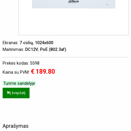
Ekranas:
7 colių
,
1024x600
Maitinimas:
DC12V
,
PoE (802.3af)
Prekės kodas: 5598
€ 189.80
Kaina su PVM:
Turime sandėlyje
Į krepšelį
Aprašymas