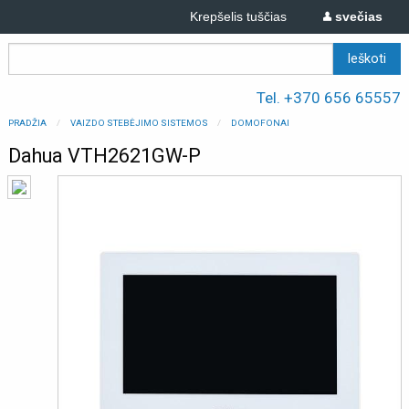
Krepšelis tuščias
svečias
Tel. +370 656 65557
PRADŽIA
VAIZDO STEBĖJIMO SISTEMOS
DOMOFONAI
Dahua VTH2621GW-P