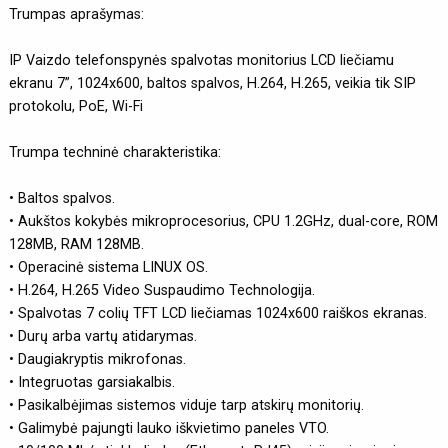
Trumpas aprašymas:
IP Vaizdo telefonspynės spalvotas monitorius LCD liečiamu
ekranu 7”, 1024x600, baltos spalvos, H.264, H.265, veikia tik SIP
protokolu, PoE, Wi-Fi
Trumpa techninė charakteristika:
• Baltos spalvos.
• Aukštos kokybės mikroprocesorius, CPU 1.2GHz, dual-core, ROM
128MB, RAM 128MB.
• Operacinė sistema LINUX OS.
• H.264, H.265 Video Suspaudimo Technologija.
• Spalvotas 7 colių TFT LCD liečiamas 1024x600 raiškos ekranas.
• Durų arba vartų atidarymas.
• Daugiakryptis mikrofonas.
• Integruotas garsiakalbis.
• Pasikalbėjimas sistemos viduje tarp atskirų monitorių.
• Galimybė pajungti lauko iškvietimo paneles VTO.