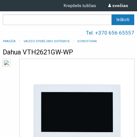
Krepšelis tuščias
svečias
Tel. +370 656 65557
PRADŽIA
VAIZDO STEBĖJIMO SISTEMOS
DOMOFONAI
Dahua VTH2621GW-WP