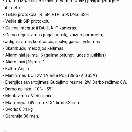
• 10/100 Mb/s tinklo lizdas (Ethernet -RJ45) prisijungimui prie
interneto.
• Tinklo protokolai: RTSP; RTP; SIP; DNS; SSH.
• Veikia tik SIP protokolu.
• Galima integruoti DAHUA IP kameras.
• Garso reguliavimas pagal poreikį, vaizdo parametrų
konfigūravimas kontrastas, spalvų gama, ryškumas.
• Skambučių melodijos keitimas.
• Aliarminiai įėjimai: 6 (galima prijungti judesio jutiklius).
• Aliarminiai įšėjimai: 1.
• Kalba: Anglų.
• Maitinimas: DC 12V 1A arba PoE (36-57V, 0.35A).
• Energijos suvartojimas: Budėjimo režime: 2W, Darbo režime: 6W.
• Darbo aplinka: -10°~+55°.
• Montavimas: Virštinkinis.
• Matmenys: 189.6mm×134.6mm×26mm.
• Svoris: 0.34 kg.
• Garantija 36 mėn.