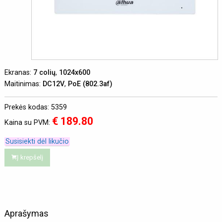
Ekranas:
7 colių
,
1024x600
Maitinimas:
DC12V
,
PoE (802.3af)
Prekės kodas: 5359
€ 189.80
Kaina su PVM:
Susisiekti dėl likučio
Į krepšelį
Aprašymas