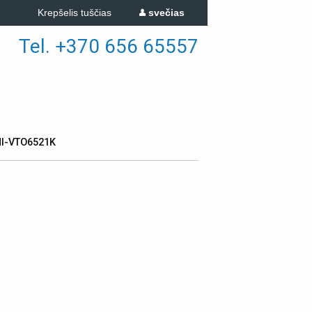
Krepšelis tuščias
svečias
Tel. +370 656 65557
I-VTO6521K