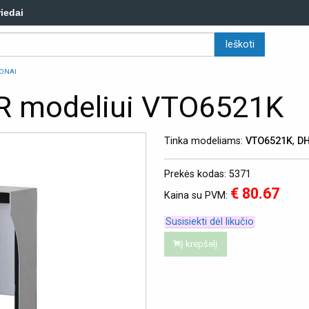
riedai
ONAI
 modeliui VTO6521K
Tinka modeliams:
VTO6521K
,
DH
Prekės kodas: 5371
€ 80.67
Kaina su PVM:
Susisiekti dėl likučio
Į krepšelį