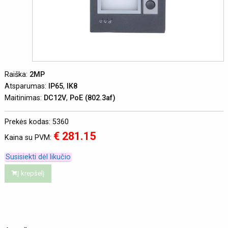
Raiška:
2MP
Atsparumas:
IP65
,
IK8
Maitinimas:
DC12V
,
PoE (802.3af)
Prekės kodas: 5360
€ 281.15
Kaina su PVM:
Susisiekti dėl likučio
Į krepšelį