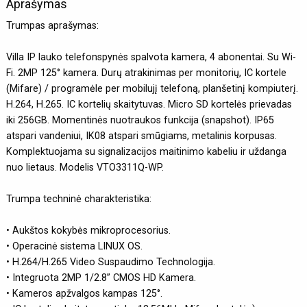
Aprašymas
Trumpas aprašymas:
Villa IP lauko telefonspynės spalvota kamera, 4 abonentai. Su Wi-
Fi. 2MP 125° kamera. Durų atrakinimas per monitorių, IC kortele
(Mifare) / programėle per mobilujį telefoną, planšetinį kompiuterį.
H.264, H.265. IC kortelių skaitytuvas. Micro SD kortelės prievadas
iki 256GB. Momentinės nuotraukos funkcija (snapshot). IP65
atspari vandeniui, IK08 atspari smūgiams, metalinis korpusas.
Komplektuojama su signalizacijos maitinimo kabeliu ir uždanga
nuo lietaus. Modelis VTO3311Q-WP.
Trumpa techninė charakteristika:
• Aukštos kokybės mikroprocesorius.
• Operacinė sistema LINUX OS.
• H.264/H.265 Video Suspaudimo Technologija.
• Integruota 2MP 1/2.8” CMOS HD Kamera.
• Kameros apžvalgos kampas 125°.