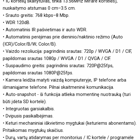
• IC kortelių skaitytuvas, tinka 13.56MHz Mifare kortelės),
nuskaitymo atstumas 0 cm–3.5 cm.
• Srauto greitis: 768 kbps–8 Mbp.
• WDR 120dB.
• Automatinis IR pašvietimas ir auto WDR.
• Automatinis perėjimas prie dieninio/naktinio režimo (Auto
(ICR)/Color/B/W; Color/B).
• Vaizdo rezoliucija: pagrindinis srautas: 720p / WVGA / D1 / CIF,
papildomas srautas 1080p / WVGA / D1 / QVGA / CIF.
• Suspaudimo greitis: pagrindinis srautas: 720P@25fps,
papildomas srautas 1080P@25fps.
• Kamera leidžia matyti vaizdą kompiuteryje, IP telefone arba
išmaniąjame telefone. Pilnai skaitmeninė komunikacija.
• Auto-snapshot - ši funkcija atlieka momentinę nuotrauką (turi
būti įdėta SD kortelė).
• Integruotas garsiakalbis.
• Dvipusis pasikalbėjimas.
• Keturi mechaniniai iškvietimo mygtukai (keturiems abonentams).
Pritaikomas mygtukų skaičius.
• Durų, vartų atidarymas per monitorius / IC kortele / programėle