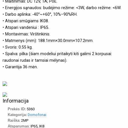
• Maitinimas: DC 12V, 1A; PoE.
• Energijos sąnaudos: budėjimo režime: <3W, darbo režime: <6W.
• Darbo aplinka: -40°~+60°, 10%–90%RH.
• Atspari smūgiams IK08.
• Atspari vandeniui : IP65.
• Montavimas: Virštinkinis.
• Matmenys (mm): 188.1mm×30.0mm×107.2mm.
• Svoris: 0.55 kg.
• Spalva: pilka (šiam modeliui pritaikyti kiti galimi 2 korpusai:
raudonai rudas ir tamsiai mėlynas).
• Garantija 36 mėn.
Informacija
Prekės ID:
5360
Kategorija:
Domofonai
Raiška
: 2MP
Atsparumas
: IP65, IK8