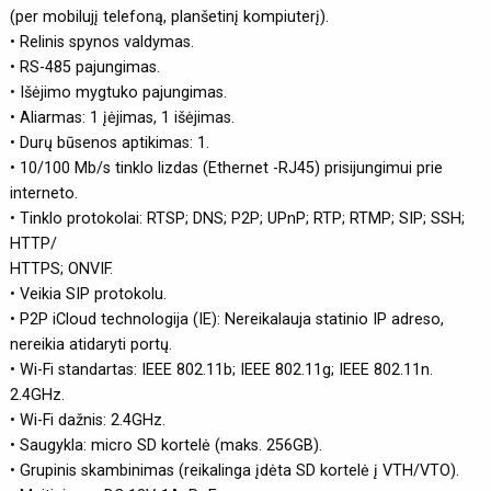
(per mobilujį telefoną, planšetinį kompiuterį).
• Relinis spynos valdymas.
• RS-485 pajungimas.
• Išėjimo mygtuko pajungimas.
• Aliarmas: 1 įėjimas, 1 išėjimas.
• Durų būsenos aptikimas: 1.
• 10/100 Mb/s tinklo lizdas (Ethernet -RJ45) prisijungimui prie
interneto.
• Tinklo protokolai: RTSP; DNS; P2P; UPnP; RTP; RTMP; SIP; SSH;
HTTP/
HTTPS; ONVIF.
• Veikia SIP protokolu.
• P2P iCloud technologija (IE): Nereikalauja statinio IP adreso,
nereikia atidaryti portų.
• Wi-Fi standartas: IEEE 802.11b; IEEE 802.11g; IEEE 802.11n.
2.4GHz.
• Wi-Fi dažnis: 2.4GHz.
• Saugykla: micro SD kortelė (maks. 256GB).
• Grupinis skambinimas (reikalinga įdėta SD kortelė į VTH/VTO).