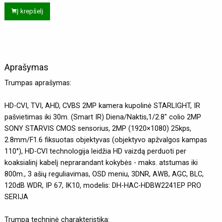
Į krepšelį
Aprašymas
Trumpas aprašymas:
HD-CVI, TVI, AHD, CVBS 2MP kamera kupolinė STARLIGHT, IR
pašvietimas iki 30m. (Smart IR) Diena/Naktis,1/2.8" colio 2MP
SONY STARVIS CMOS sensorius, 2MP (1920×1080) 25kps,
2.8mm/F1.6 fiksuotas objektyvas (objektyvo apžvalgos kampas
110°), HD-CVI technologija leidžia HD vaizdą perduoti per
koaksialinį kabelį neprarandant kokybės - maks. atstumas iki
800m., 3 ašių reguliavimas, OSD meniu, 3DNR, AWB, AGC, BLC,
120dB WDR, IP 67, IK10, modelis: DH-HAC-HDBW2241EP PRO
SERIJA
Trumpa techninė charakteristika: