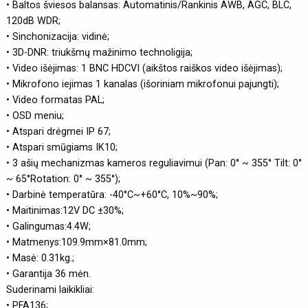
• Baltos šviesos balansas: Automatinis/Rankinis AWB, AGC, BLC,
120dB WDR;
• Sinchonizacija: vidinė;
• 3D-DNR: triukšmų mažinimo technoligija;
• Video išėjimas: 1 BNC HDCVI (aikštos raiškos video išėjimas);
• Mikrofono iejimas 1 kanalas (išoriniam mikrofonui pajungti);
• Video formatas PAL;
• OSD meniu;
• Atspari drėgmei IP 67;
• Atspari smūgiams IK10;
• 3 ašių mechanizmas kameros reguliavimui (Pan: 0° ~ 355° Tilt: 0°
~ 65°Rotation: 0° ~ 355°);
• Darbinė temperatūra: -40°C~+60°C, 10%~90%;
• Maitinimas:12V DC ±30%;
• Galingumas:4.4W;
• Matmenys:109.9mm×81.0mm;
• Masė: 0.31kg.;
• Garantija 36 mėn.
Suderinami laikikliai:
• PFA136;