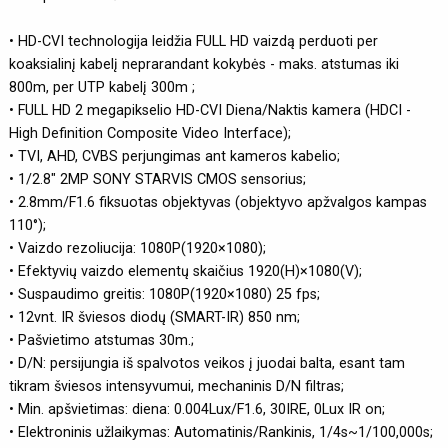
• HD-CVI technologija leidžia FULL HD vaizdą perduoti per
koaksialinį kabelį neprarandant kokybės - maks. atstumas iki
800m, per UTP kabelį 300m ;
• FULL HD 2 megapikselio HD-CVI Diena/Naktis kamera (HDCI -
High Definition Composite Video Interface);
• TVI, AHD, CVBS perjungimas ant kameros kabelio;
• 1/2.8" 2MP SONY STARVIS CMOS sensorius;
• 2.8mm/F1.6 fiksuotas objektyvas (objektyvo apžvalgos kampas
110°);
• Vaizdo rezoliucija: 1080P(1920×1080);
• Efektyvių vaizdo elementų skaičius 1920(H)×1080(V);
• Suspaudimo greitis: 1080P(1920×1080) 25 fps;
• 12vnt. IR šviesos diodų (SMART-IR) 850 nm;
• Pašvietimo atstumas 30m.;
• D/N: persijungia iš spalvotos veikos į juodai balta, esant tam
tikram šviesos intensyvumui, mechaninis D/N filtras;
• Min. apšvietimas: diena: 0.004Lux/F1.6, 30IRE, 0Lux IR on;
• Elektroninis užlaikymas: Automatinis/Rankinis, 1/4s~1/100,000s;