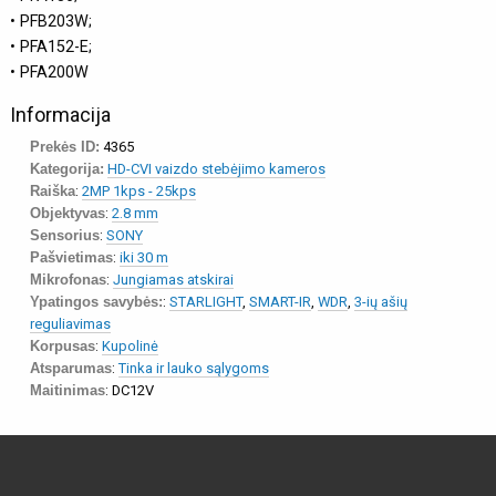
• PFB203W;
• PFA152-E;
• PFA200W
Informacija
Prekės ID:
4365
Kategorija:
HD-CVI vaizdo stebėjimo kameros
Raiška
:
2MP 1kps - 25kps
Objektyvas
:
2.8 mm
Sensorius
:
SONY
Pašvietimas
:
iki 30 m
Mikrofonas
:
Jungiamas atskirai
Ypatingos savybės:
:
STARLIGHT
,
SMART-IR
,
WDR
,
3-ių ašių
reguliavimas
Korpusas
:
Kupolinė
Atsparumas
:
Tinka ir lauko sąlygoms
Maitinimas
: DC12V