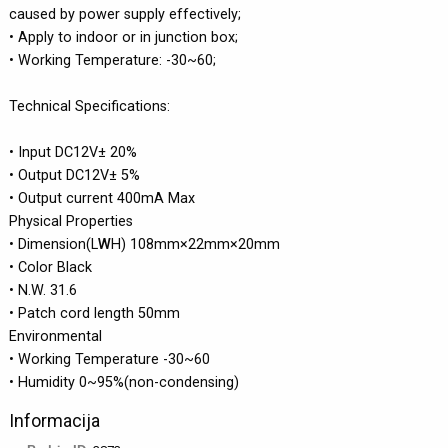
caused by power supply effectively;
• Apply to indoor or in junction box;
• Working Temperature: -30~60;
Technical Specifications:
• Input DC12V± 20%
• Output DC12V± 5%
• Output current 400mA Max
Physical Properties
• Dimension(L
W
H) 108mm×22mm×20mm
• Color Black
• N.W. 31.6
• Patch cord length 50mm
Environmental
• Working Temperature -30~60
• Humidity 0~95%(non-condensing)
Informacija