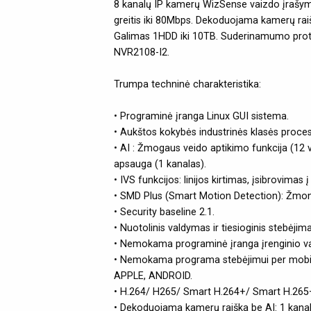
8 kanalų IP kamerų WizSense vaizdo įrašy
greitis iki 80Mbps. Dekoduojama kamerų ra
Galimas 1HDD iki 10TB. Suderinamumo protokol
NVR2108-I2.
Trumpa techninė charakteristika:
• Programinė įranga Linux GUI sistema.
• Aukštos kokybės industrinės klasės proces
• AI : Žmogaus veido aptikimo funkcija (12 v
apsauga (1 kanalas).
• IVS funkcijos: linijos kirtimas, įsibrovima
• SMD Plus (Smart Motion Detection): Žmonių
• Security baseline 2.1.
• Nuotolinis valdymas ir tiesioginis stebėjim
• Nemokama programinė įranga įrenginio val
• Nemokama programa stebėjimui per mobilųj
APPLE, ANDROID.
• H.264/ H265/ Smart H.264+/ Smart H.26
• Dekoduojama kamerų raiška be AI: 1 kan