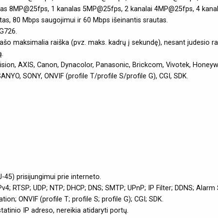
alas 8MP@25fps, 1 kanalas 5MP@25fps, 2 kanalai 4MP@25fps, 4 kana
tas, 80 Mbps saugojimui ir 60 Mbps išeinantis srautas.
G726.
 rašo maksimalia raiška (pvz. maks. kadrų į sekundę), nesant judesio 
ą.
sion, AXIS, Canon, Dynacolor, Panasonic, Brickcom, Vivotek, Honeywel
YO, SONY, ONVIF (profile T/profile S/profile G), CGI, SDK.
-45) prisijungimui prie interneto.
Pv4; RTSP; UDP; NTP; DHCP; DNS; SMTP; UPnP; IP Filter; DDNS; Alarm 
ion; ONVIF (profile T; profile S; profile G); CGI; SDK.
tatinio IP adreso, nereikia atidaryti portų.