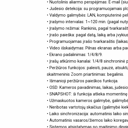
• Nuotolinis aliarmo perspėjimas: E-mail (si
• Judesio detekcija: su programuojamais plo
• Valdymo galimybės: LAN, kompiuterinė pel
• Įrašymo intervalas: 1~120 min. (pagal nutyl
• Įrašymo režimai: Rankinis, pagal tvarkarašt
• Įrašo paieška: pagal datą, laiką arba įvykius
• Programuojamas įrašo tvarkaraštis (laikas, 
• Video išskaidymas: Pilnas ekranas arba pad
• Ekrano padalinimas: 1/4/8/9.
• Įrašų atkūrimo kanalai: 1/4/8 sinchroninė p
• Peržiūros funkcijos: paleisti, pauzė, atsu
skaitmeninis Zoom priartinimas: begalinis.
• Išmanioji peržiūros paieškos funkcija.
• OSD: Kameros pavadinimas, laikas, judesio 
• SNAPSHOT: ši funkcija atlieka momentinę n
• Užmaskuotos kameros galimybė, galimybė 
• Neribotas vartotojų skaičius (galimybė kiek
• Laiko sinchronizacija: automatinis laiko s
• Automatinis vasaros/žiemos laiko korega
• Sistemos atsistatymas po maitinimo ding