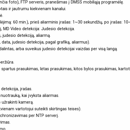
unčia foto), FTP serveris, pranešimas į DMSS mobiliąją programėlę.
tais ir jautrumu kiekvienam kanalui.
ė.
ėjimą: 60 min.), prieš aliarminis įrašas: 1~30 sekundžių, po įrašas: 10
į, MD Video detekcija: Judesio detekcija.
, judesio detekciją, aliarmą.
data, judesio detekcija, pagal grafiką, aliarmus).
alintas, arba suveikus judesio detekcijai vaizdas per visą langą.
eržiūra.
kti, spartus prasukimas, lėtas prasukimas, kitos bylos prasukimas, kart
detekcija, įrašas.
uotrauką, kai įvyksta aliarmas.
užrakinti kamerą.
vienam vartotojui suteikti skirtingas teises).
inchronizavimas per NTP serverį.
vimas.
imo.