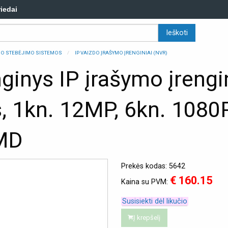
riedai
ZDO STEBĖJIMO SISTEMOS
IP VAIZDO ĮRAŠYMO ĮRENGINIAI (NVR)
nginys IP įrašymo įreng
 1kn. 12MP, 6kn. 1080P
SMD
Prekės kodas: 5642
€ 160.15
Kaina su PVM:
Susisiekti dėl likučio
Į krepšelį