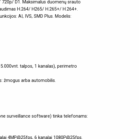
/ 720p/ D1. Maksimalus duomenų srauto
paudimas H.264/ H265/ H.265+/ H.264+.
nkcijos: AI, IVS, SMD Plus. Modelis:
5.000vnt. talpos, 1 kanalas), perimetro
mas: žmogus arba automobilis.
ne surveillance software) tinka telefonams:
alai 4MP@25fps, 6 kanalai 1080P@25fps.