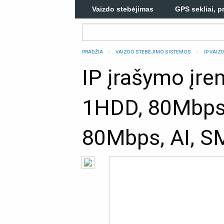
Vaizdo stebėjimas
GPS sekliai, p
PRADŽIA
VAIZDO STEBĖJIMO SISTEMOS
IP VAI
IP įrašymo įre
1HDD, 80Mbps,
80Mbps, AI, 