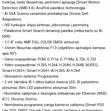
funkcija, veido fiksavimas, perimetro apsauga (Smart Motion
Detection (SMD 4.0); AcuPick paieškos technologija.
• AI SSA Scenos savaiminis prisitaikymas (Scene Self-
Adaptation).
• IVS funkcijos: linijos kirtimas, įsibrovimas į perimetrą.
• Palaikoma Smart Search išmanioji paieška (veikia kartu su AI
NVR).
• 1/1.8” colio 4MP FULL-COLOR CMOS sensorius.
• 3.6mm fiksuotas objektyvas F1.0 (objektyvo apžvalgos kampas
apie 95°).
• Garso suspaudimas: PCM; G.711a; G.711Mu; G.726; G.723.
• Video suspaudimas: H.265; H.264; H.264H; H.264B; MJPEG;
Smart H.265+/ Smart H.264+; AI H.265; AI H.264.
• Skenavimo sistema: Progresyvinė.
• 2 vnt. hibridinė IR + šiltos baltos šviesos LED; IR pašvietimo
atstumas 30m; LED pašvietimo atstumas 30m.
• Nuotolinis valdymas ir tiesioginis stebėjimas per Ethernet (WEB):
IE11, Chrome, Firefox.
• Nemokama programinė įranga kameros valdymui (Smart PSS
Lite; DSS; DMSS; DoLynk Care), vaizdo peržiūrai ir archyvavimui,