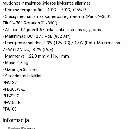
raudonos ir mėlynos šviesos blyksintis aliarmas.
• Darbinė temperatūra: -40°C~+60°C, <95% RH.
• 3 ašių mechanizmas kameros reguliavimui (Pan:0°~360°;
Tilt:0°~78°; Rotation:0°~360°).
• Atspari drėgmei IP67 tinka lauko ir vidaus sąlygoms.
• Maitinimas: DC 12V / PoE (802.3af).
• Energijos sąnaudos: 3.3W (12V DC) / 4.5W (PoE). Maksimalios:
7.4W (12 V DC); 8.7W (PoE).
• Matmenys: 122.0 mm × 116.1 mm.
• Masė: 0.8 kg.
• Garantija 36 mėn.
• Suderinami laikikliai:
PFA137.
PFB205W-E.
PFB220C.
PFA152-E.
PFA109.
Informacija
Prekės ID:
6497