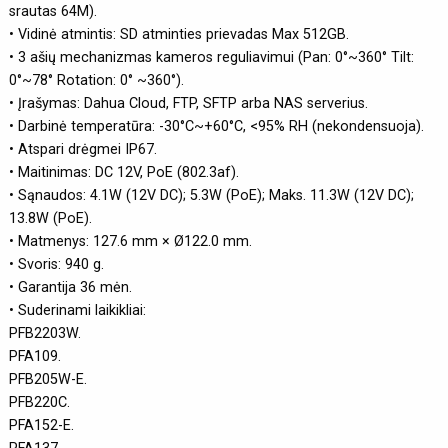
srautas 64M).
• Vidinė atmintis: SD atminties prievadas Max 512GB.
• 3 ašių mechanizmas kameros reguliavimui (Pan: 0°~360° Tilt:
0°~78° Rotation: 0° ~360°).
• Įrašymas: Dahua Cloud, FTP, SFTP arba NAS serverius.
• Darbinė temperatūra: -30°C~+60°C, <95% RH (nekondensuoja).
• Atspari drėgmei IP67.
• Maitinimas: DC 12V, PoE (802.3af).
• Sąnaudos: 4.1W (12V DC); 5.3W (PoE); Maks. 11.3W (12V DC);
13.8W (PoE).
• Matmenys: 127.6 mm × Ø122.0 mm.
• Svoris: 940 g.
• Garantija 36 mėn.
• Suderinami laikikliai:
PFB2203W.
PFA109.
PFB205W-E.
PFB220C.
PFA152-E.