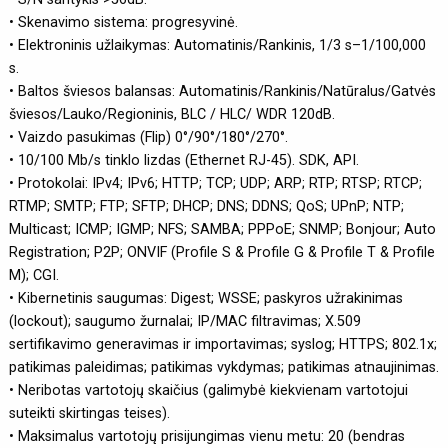
• Skenavimo sistema: progresyvinė.
• Elektroninis užlaikymas: Automatinis/Rankinis, 1/3 s–1/100,000
s.
• Baltos šviesos balansas: Automatinis/Rankinis/Natūralus/Gatvės
šviesos/Lauko/Regioninis, BLC / HLC/ WDR 120dB.
• Vaizdo pasukimas (Flip) 0°/90°/180°/270°.
• 10/100 Mb/s tinklo lizdas (Ethernet RJ-45). SDK, API.
• Protokolai: IPv4; IPv6; HTTP; TCP; UDP; ARP; RTP; RTSP; RTCP;
RTMP; SMTP; FTP; SFTP; DHCP; DNS; DDNS; QoS; UPnP; NTP;
Multicast; ICMP; IGMP; NFS; SAMBA; PPPoE; SNMP; Bonjour; Auto
Registration; P2P; ONVIF (Profile S & Profile G & Profile T & Profile
M); CGI.
• Kibernetinis saugumas: Digest; WSSE; paskyros užrakinimas
(lockout); saugumo žurnalai; IP/MAC filtravimas; X.509
sertifikavimo generavimas ir importavimas; syslog; HTTPS; 802.1x;
patikimas paleidimas; patikimas vykdymas; patikimas atnaujinimas.
• Neribotas vartotojų skaičius (galimybė kiekvienam vartotojui
suteikti skirtingas teises).
• Maksimalus vartotojų prisijungimas vienu metu: 20 (bendras