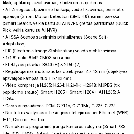
tikslų aptikimą); užsibuvimas, klaidžiojimo aptikimas.
• AI: Žmogaus atpažinimo funkcija, veido fiksavimas, perimetro
apsauga (Smart Motion Detection (SMD 4.0); išmani paieška
(Smart Search, veikia kartu su AI NVR), greitas parinkimas (Quick
Pick, veikia kartu su AI NVR).
• AI SSA Scenos savaiminis prisitaikymas (Scene Self-
Adaptation).
• EIS (Electronic Image Stabilization) vaizdo stabilizavimas.
• 1/1.8” colio 8 MP CMOS sensorius.
• Efektyvūs pikseliai: 3840 (H) × 2160 (V).
• Reguliuojamas motorizuotas objektyvas: 2.7-12mm (objektyvo
apžvalgos kampas nuo 112° iki 48°).
• Video kompresija H.265; H.264; H.264H; H.264B; MJPEG (tik
papildomo srauto). Smart H.265+; Smart H.264+; AI H.265; AI
H.264.
• Garso suspaudimas: PCM; G.711a; G.711Mu; G.726; G.723.
• Nuotolinis valdymas ir tiesioginis stebėjimas per Ethernet (WEB):
IE11, Chrome, Firefox.
• Nemokama programinė įranga kameros valdymui (Smart PSS
Lite; DSS; DMSS; DoLynk Care), vaizdo peržiūrai ir archyvavimui,