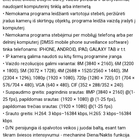
naudojant kompiuterinį tinklą arba internetą.
• Nemokama programa leidžianti vartotojui stebėti, peržiūrėti
įrašus kamerų iš skirtingų objektų, programa leidžia vaizdą įrašyti į
kompiuterį.
• Nemokama programa stebėjimui per mobilųjį telefoną arba per
delninį kompiuterį (DMSS mobile phone surveillance software)
tinka telefonams: IPHONE, ANDROID, IPAD, GALAXY TAB ir t.t.
• IP kamerą galima naudoti su kitų firmų programine įranga.
• Vaizdo rezoliucijos galimi variantai: 8M (3840 × 2160); 6M (3200
× 1800); 5M (3072 × 1728); 4M (2688 × 1520/2560 × 1440); 3M
(2304 × 1296); 1080p (1920 × 1080); 720p (1280 × 720); D1 (704 ×
576/704 × 480); VGA (640 × 480); CIF (352 × 288/352 × 240).
• Suspaudimo greitis: pagrindinis srautas: 8MP (3840 × 2160) @(1-
25 fps), papildomas srautas: (1920 × 1080) @ (1-25 fps),
papildomas trečias srautas: (1920 × 1080) @(1-25 fps).
• Srauto greitis: H.264: 3 kbps–16384 kbps, H.265: 3 kbps–16384
kbps.
• D/N: persijungia iš spalvotos veikos į juodai baltą, esant tam
tikram šviesos intensyvumui - mechaninė Diena/Naktis funkcija.