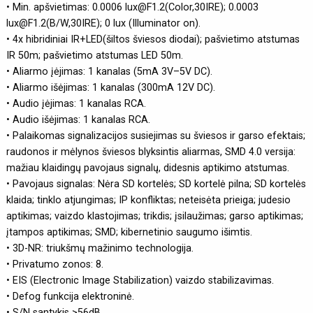
• Min. apšvietimas: 0.0006 lux@F1.2(Color,30IRE); 0.0003
lux@F1.2(B/W,30IRE); 0 lux (Illuminator on).
• 4x hibridiniai IR+LED(šiltos šviesos diodai); pašvietimo atstumas
IR 50m; pašvietimo atstumas LED 50m.
• Aliarmo įėjimas: 1 kanalas (5mA 3V–5V DC).
• Aliarmo išėjimas: 1 kanalas (300mA 12V DC).
• Audio įėjimas: 1 kanalas RCA.
• Audio išėjimas: 1 kanalas RCA.
• Palaikomas signalizacijos susiejimas su šviesos ir garso efektais;
raudonos ir mėlynos šviesos blyksintis aliarmas, SMD 4.0 versija:
mažiau klaidingų pavojaus signalų, didesnis aptikimo atstumas.
• Pavojaus signalas: Nėra SD kortelės; SD kortelė pilna; SD kortelės
klaida; tinklo atjungimas; IP konfliktas; neteisėta prieiga; judesio
aptikimas; vaizdo klastojimas; trikdis; įsilaužimas; garso aptikimas;
įtampos aptikimas; SMD; kibernetinio saugumo išimtis.
• 3D-NR: triukšmų mažinimo technologija.
• Privatumo zonos: 8.
• EIS (Electronic Image Stabilization) vaizdo stabilizavimas.
• Defog funkcija elektroninė.
• S/N santykis >56dB.