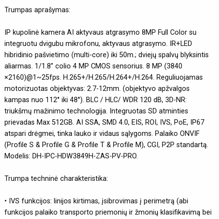
Trumpas aprašymas:
IP kupolinė kamera AI aktyvaus atgrasymo 8MP Full Color su
integruotu dvigubu mikrofonu, aktyvaus atgrasymo. IR+LED
hibridinio pašvietimo (multi-core) iki 50m.; dviejų spalvų blyksintis
aliarmas. 1/1.8” colio 4 MP CMOS sensorius. 8 MP (3840
×2160)@1~25fps. H.265+/H.265/H.264+/H.264. Reguliuojamas
motorizuotas objektyvas: 2.7-12mm. (objektyvo apžvalgos
kampas nuo 112° iki 48°). BLC / HLC/ WDR 120 dB, 3D-NR:
triukšmų mažinimo technologija. Integruotas SD atminties
prievadas Max 512GB. AI SSA, SMD 4.0, EIS, ROI, IVS, PoE, IP67
atspari drėgmei, tinka lauko ir vidaus sąlygoms. Palaiko ONVIF
(Profile S & Profile G & Profile T & Profile M), CGI, P2P standartą.
Modelis: DH-IPC-HDW3849H-ZAS-PV-PRO.
Trumpa techninė charakteristika:
• IVS funkcijos: linijos kirtimas, įsibrovimas į perimetrą (abi
funkcijos palaiko transporto priemonių ir žmonių klasifikavimą bei