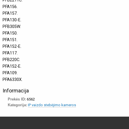
PFB2211C.
PFA156.
PFA157.
PFA130-E.
PFB305W.
PFA150.
PFA151.
PFA152-E.
PFA117.
PFB220C.
PFA152-E.
PFA109.
PFA6330X.
Informacija
Prekės ID:
6562
Kategorija:
IP vaizdo stebėjimo kameros