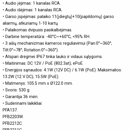
• Audio įėjimas: 1 kanalas RCA.
• Audio išėjimas: 1 kanalas RCA.
• Garso įspėjimas: palaiko 11(įdiegtų)+10(papildomų) garso
aliarmų, atkuriamų 1-10 kartų.
• Palaikomas dvipusis pasikalbėjimas.
• Darbinė temperatūra: -40°C~+60°C, <95% RH.
• 3 ašių mechanizmas kameros reguliavimui (Pan:0°~360°;
Tilt:0°~78°; Rotation:0°~360°).
• Atspari drėgmei IP67 tinka lauko ir vidaus sąlygoms.
• Maitinimas: DC 12V / PoE (802.3at); ePoE.
• Energijos sąnaudos: 4.1W (12V DC) / 6.1W (PoE). Maksimalios:
13.2W (12 V DC); 15.5W (PoE).
• Matmenys: 105.5 mm x Ø122.0 mm.
• Svoris: 530 g.
• Garantija 36 mėn.
• Suderinami laikikliai:
PFA137.
PFB2203W.
PFB2212C.