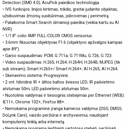
Detection (SMD 4.0); AcuPick paieškos technologija.
• IVS funkcijos: linijos kirtimas, trikdis, greitai judantis objektas,
užsibuvimas žmonių susibūrimas, įsibrovimas į perimetrą.
• Palaikoma Smart Search išmanioji paieška (veikia kartu su AI
NVR).
• 1/1.8” colio 4MP FULL-COLOR CMOS sensorius.
• 3.6mm fiksuotas objektyvas F1.6 (objektyvo apžvalgos kampas
apie 89°).
• Garso suspaudimas: PCM; G.711a; G.711Mu; G.726; G.723.
• Video suspaudimas: H.265; H.264; H.264H; H.264B; MJPEG (tik
sub stream); Smart H.265+/ Smart H.264+; AI H.265; AI H.264.
• Skenavimo sistema: Progresyvinė.
• 2 vnt. hibridinė IR + šiltos baltos šviesos LED; IR pašvietimo
atstumas 50m; LED pašvietimo atstumas 50m.
• Nuotolinis valdymas ir tiesioginis stebėjimas per Ethernet (WEB):
IE11+, Chrome 102+, Firefox 88+.
• Nemokama programinė įranga kameros valdymui (DSS; DMSS;
DoLynk Care), vaizdo peržiūrai ir archyvavimui, naudojant
kompiuterinį tinklą arba internetą.
• Nemokama programa leidžianti vartotojui stebėti, peržiūrėti