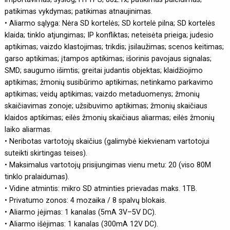
patikimas vykdymas; patikimas atnaujinimas.
• Aliarmo sąlyga: Nėra SD kortelės; SD kortelė pilna; SD kortelės
klaida; tinklo atjungimas; IP konfliktas; neteisėta prieiga; judesio
aptikimas; vaizdo klastojimas; trikdis; įsilaužimas; scenos keitimas;
garso aptikimas; įtampos aptikimas; išorinis pavojaus signalas;
SMD; saugumo išimtis; greitai judantis objektas; klaidžiojimo
aptikimas; žmonių susibūrimo aptikimas; netinkamo parkavimo
aptikimas; veidų aptikimas; vaizdo metaduomenys; žmonių
skaičiavimas zonoje; užsibuvimo aptikimas; žmonių skaičiaus
klaidos aptikimas; eilės žmonių skaičiaus aliarmas; eilės žmonių
laiko aliarmas.
• Neribotas vartotojų skaičius (galimybė kiekvienam vartotojui
suteikti skirtingas teises).
• Maksimalus vartotojų prisijungimas vienu metu: 20 (viso 80M
tinklo pralaidumas).
• Vidine atmintis: mikro SD atminties prievadas maks. 1TB.
• Privatumo zonos: 4 mozaika / 8 spalvų blokais.
• Aliarmo įėjimas: 1 kanalas (5mA 3V–5V DC).
• Aliarmo išėjimas: 1 kanalas (300mA 12V DC).