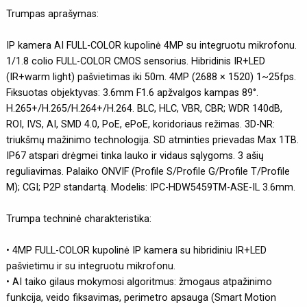
Trumpas aprašymas:
IP kamera AI FULL-COLOR kupolinė 4MP su integruotu mikrofonu.
1/1.8 colio FULL-COLOR CMOS sensorius. Hibridinis IR+LED
(IR+warm light) pašvietimas iki 50m. 4MP (2688 × 1520) 1~25fps.
Fiksuotas objektyvas: 3.6mm F1.6 apžvalgos kampas 89°.
H.265+/H.265/H.264+/H.264. BLC, HLC, VBR, CBR; WDR 140dB,
ROI, IVS, AI, SMD 4.0, PoE, ePoE, koridoriaus režimas. 3D-NR:
triukšmų mažinimo technologija. SD atminties prievadas Max 1TB.
IP67 atspari drėgmei tinka lauko ir vidaus sąlygoms. 3 ašių
reguliavimas. Palaiko ONVIF (Profile S/Profile G/Profile T/Profile
M); CGI; P2P standartą. Modelis: IPC-HDW5459TM-ASE-IL 3.6mm.
Trumpa techninė charakteristika:
• 4MP FULL-COLOR kupolinė IP kamera su hibridiniu IR+LED
pašvietimu ir su integruotu mikrofonu.
• AI taiko gilaus mokymosi algoritmus: žmogaus atpažinimo
funkcija, veido fiksavimas, perimetro apsauga (Smart Motion