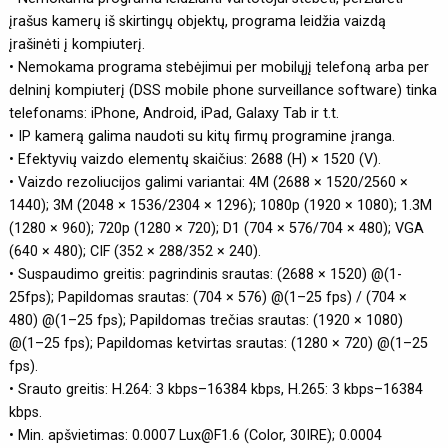
įrašus kamerų iš skirtingų objektų, programa leidžia vaizdą
įrašinėti į kompiuterį.
• Nemokama programa stebėjimui per mobilųjį telefoną arba per
delninį kompiuterį (DSS mobile phone surveillance software) tinka
telefonams: iPhone, Android, iPad, Galaxy Tab ir t.t.
• IP kamerą galima naudoti su kitų firmų programine įranga.
• Efektyvių vaizdo elementų skaičius: 2688 (H) × 1520 (V).
• Vaizdo rezoliucijos galimi variantai: 4M (2688 × 1520/2560 ×
1440); 3M (2048 × 1536/2304 × 1296); 1080p (1920 × 1080); 1.3M
(1280 × 960); 720p (1280 × 720); D1 (704 × 576/704 × 480); VGA
(640 × 480); CIF (352 × 288/352 × 240).
• Suspaudimo greitis: pagrindinis srautas: (2688 × 1520) @(1-
25fps); Papildomas srautas: (704 × 576) @(1–25 fps) / (704 ×
480) @(1–25 fps); Papildomas trečias srautas: (1920 × 1080)
@(1–25 fps); Papildomas ketvirtas srautas: (1280 × 720) @(1–25
fps).
• Srauto greitis: H.264: 3 kbps–16384 kbps, H.265: 3 kbps–16384
kbps.
• Min. apšvietimas: 0.0007 Lux@F1.6 (Color, 30IRE); 0.0004