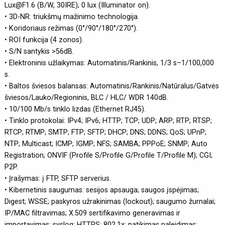
Lux@F1.6 (B/W, 30IRE); 0 lux (Illuminator on).
• 3D-NR: triukšmų mažinimo technologija.
• Koridoriaus režimas (0°/90°/180°/270°).
• ROI funkcija (4 zonos).
• S/N santykis >56dB.
• Elektroninis užlaikymas: Automatinis/Rankinis, 1/3 s–1/100,000
s.
• Baltos šviesos balansas: Automatinis/Rankinis/Natūralus/Gatvės
šviesos/Lauko/Regioninis, BLC / HLC/ WDR 140dB.
• 10/100 Mb/s tinklo lizdas (Ethernet RJ45).
• Tinklo protokolai: IPv4; IPv6; HTTP; TCP; UDP; ARP; RTP; RTSP;
RTCP; RTMP; SMTP; FTP; SFTP; DHCP; DNS; DDNS; QoS; UPnP;
NTP; Multicast; ICMP; IGMP; NFS; SAMBA; PPPoE; SNMP; Auto
Registration; ONVIF (Profile S/Profile G/Profile T/Profile M); CGI;
P2P.
• Įrašymas: į FTP, SFTP serverius.
• Kibernetinis saugumas: sesijos apsauga; saugos įspėjimas;
Digest; WSSE; paskyros užrakinimas (lockout); saugumo žurnalai;
IP/MAC filtravimas; X.509 sertifikavimo generavimas ir
importavimas; syslog; HTTPS; 802.1x; patikimas paleidimas;