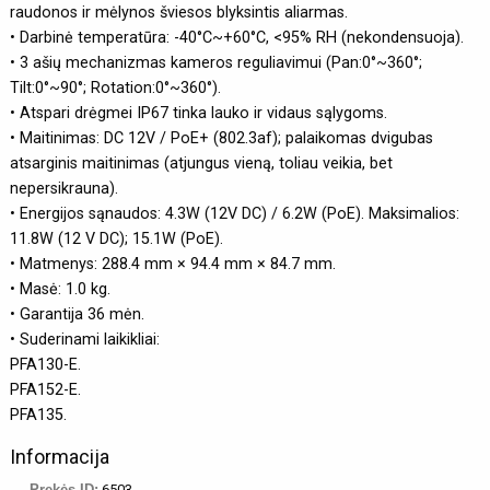
raudonos ir mėlynos šviesos blyksintis aliarmas.
• Darbinė temperatūra: -40°C~+60°C, <95% RH (nekondensuoja).
• 3 ašių mechanizmas kameros reguliavimui (Pan:0°~360°;
Tilt:0°~90°; Rotation:0°~360°).
• Atspari drėgmei IP67 tinka lauko ir vidaus sąlygoms.
• Maitinimas: DC 12V / PoE+ (802.3af); palaikomas dvigubas
atsarginis maitinimas (atjungus vieną, toliau veikia, bet
nepersikrauna).
• Energijos sąnaudos: 4.3W (12V DC) / 6.2W (PoE). Maksimalios:
11.8W (12 V DC); 15.1W (PoE).
• Matmenys: 288.4 mm × 94.4 mm × 84.7 mm.
• Masė: 1.0 kg.
• Garantija 36 mėn.
• Suderinami laikikliai:
PFA130-E.
PFA152-E.
PFA135.
Informacija
Prekės ID:
6503