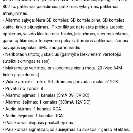
802.1x; patikimas paleidimas; patikimas vykdymas; patikimas
atnaujinimas.
• Aliarmo sąlyga: Nėra SD kortelės; SD kortelė pilna; SD kortelės
klaida; tinklo atjungimas; IP konfliktas; neteisėta prieiga; judesio
aptikimas; vaizdo klastojimas; trikdis; įsilaužimas; scenos keitimas;
garso aptikimas; intensyvumo pokytis; įtampos aptikimas; išorinis
pavojaus signalas; SMD; saugumo išmtis.
• Neribotas vartotojų skaičius (galimybė kiekvienam vartotojui
suteikti skirtingas teises).
• Maksimalus vartotojų prisijungimas vienu metu: 20 (viso 64M
tinklo pralaidumas).
• Vidine atmintis: mikro SD atminties prievadas maks. 512GB.
• Privatumo zonos: 8.
• Aliarmo įėjimas: 1 kanalas (5mA 3V–5V DC).
• Aliarmo išėjimas: 1 kanalas (300mA 12V DC).
• Audio įėjimas: 1 kanalas RCA.
• Audio išėjimas: 1 kanalas RCA.
• Palaikomas dvipusis pasikalbėjimas.
• Palaikomas signalizacijos susiejimas su šviesos ir garso efektais;