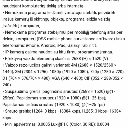
naudojant kompiuterinį tinklą arba internetą.
• Nemokama programa leidžianti vartotojui stebėti, peržiūrėti
įrašus kamerų iš skirtingų objektų, programa leidžia vaizdą
įrašinėti į kompiuterį.
• Nemokama programa stebėjimui per mobilųjį telefoną arba per
delninį kompiuterį (DSS mobile phone surveillance software) tinka
telefonams: iPhone, Android, iPad, Galaxy Tab ir t.t.
• IP kamerą galima naudoti su kitų firmų programine įranga.
• Efektyvių vaizdo elementų skaičius: 2688 (H) × 1520 (V).
• Vaizdo rezoliucijos galimi variantai: 4M (2688 × 1520/2560 ×
1440); 3M (2304 × 1296); 1080p (1920 × 1080); 720p (1280 × 720);
D1 (704 × 576/704 × 480); VGA (640 × 480); CIF (352 × 288/352 ×
240).
• Suspaudimo greitis: pagrindinis srautas: (2688 × 1520) @(1-
25fps); Papildomas srautas: (1920 × 1080) @(1–25 fps);
Papildomas trečias srautas: (1920 × 1080) @(1–25 fps).
• Srauto greitis: H.264: 3 kbps–16384 kbps, H.265: 3 kbps–16384
kbps.
• Min. apšvietimas: 0.0005 Lux@F1.0 (Color, 30IRE); 0.0004