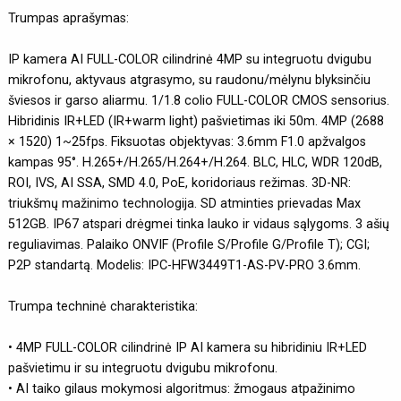
Trumpas aprašymas:
IP kamera AI FULL-COLOR cilindrinė 4MP su integruotu dvigubu
mikrofonu, aktyvaus atgrasymo, su raudonu/mėlynu blyksinčiu
šviesos ir garso aliarmu. 1/1.8 colio FULL-COLOR CMOS sensorius.
Hibridinis IR+LED (IR+warm light) pašvietimas iki 50m. 4MP (2688
× 1520) 1~25fps. Fiksuotas objektyvas: 3.6mm F1.0 apžvalgos
kampas 95°. H.265+/H.265/H.264+/H.264. BLC, HLC, WDR 120dB,
ROI, IVS, AI SSA, SMD 4.0, PoE, koridoriaus režimas. 3D-NR:
triukšmų mažinimo technologija. SD atminties prievadas Max
512GB. IP67 atspari drėgmei tinka lauko ir vidaus sąlygoms. 3 ašių
reguliavimas. Palaiko ONVIF (Profile S/Profile G/Profile T); CGI;
P2P standartą. Modelis: IPC-HFW3449T1-AS-PV-PRO 3.6mm.
Trumpa techninė charakteristika:
• 4MP FULL-COLOR cilindrinė IP AI kamera su hibridiniu IR+LED
pašvietimu ir su integruotu dvigubu mikrofonu.
• AI taiko gilaus mokymosi algoritmus: žmogaus atpažinimo