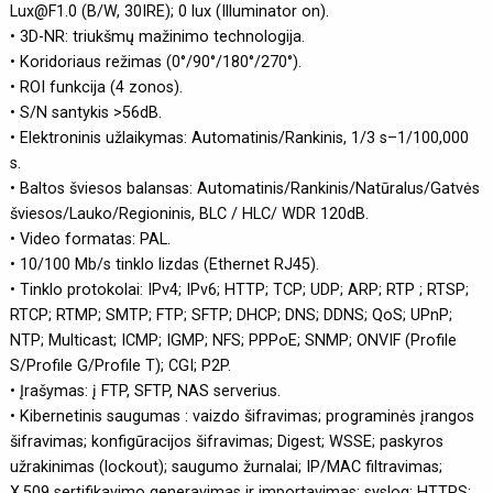
Lux@F1.0 (B/W, 30IRE); 0 lux (Illuminator on).
• 3D-NR: triukšmų mažinimo technologija.
• Koridoriaus režimas (0°/90°/180°/270°).
• ROI funkcija (4 zonos).
• S/N santykis >56dB.
• Elektroninis užlaikymas: Automatinis/Rankinis, 1/3 s–1/100,000
s.
• Baltos šviesos balansas: Automatinis/Rankinis/Natūralus/Gatvės
šviesos/Lauko/Regioninis, BLC / HLC/ WDR 120dB.
• Video formatas: PAL.
• 10/100 Mb/s tinklo lizdas (Ethernet RJ45).
• Tinklo protokolai: IPv4; IPv6; HTTP; TCP; UDP; ARP; RTP ; RTSP;
RTCP; RTMP; SMTP; FTP; SFTP; DHCP; DNS; DDNS; QoS; UPnP;
NTP; Multicast; ICMP; IGMP; NFS; PPPoE; SNMP; ONVIF (Profile
S/Profile G/Profile T); CGI; P2P.
• Įrašymas: į FTP, SFTP, NAS serverius.
• Kibernetinis saugumas : vaizdo šifravimas; programinės įrangos
šifravimas; konfigūracijos šifravimas; Digest; WSSE; paskyros
užrakinimas (lockout); saugumo žurnalai; IP/MAC filtravimas;
X.509 sertifikavimo generavimas ir importavimas; syslog; HTTPS;