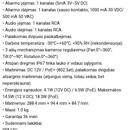
• Aliarmo įėjimas: 1 kanalas (5mA 3V–5V DC).
• Aliarmo išėjimas: 1 kanalas (sauso kontakto; 1000 mA 30 VDC/
500 mA 50 VAC).
• Audio įėjimas: 1 kanalas RCA.
• Audio išėjimas: 1 kanalas RCA.
• Palaikomas dvipusis pasikalbėjimas.
• Darbinė temperatūra: -30°C~+60°C, <95% RH (nekondensuoja).
• 3 ašių mechanizmas kameros reguliavimui (Pan:0°~360°;
Tilt:0°~90°; Rotation:0°~360°).
• Atspari drėgmei IP67 tinka lauko ir vidaus sąlygoms.
• Maitinimas: DC 12V / PoE+ (802.3at); palaikomas dvigubas
atsarginis maitinimas (atjungus vieną, toliau veikia, bet
nepersikrauna).
• Energijos sąnaudos: 4.1W (12V DC) / 6.5W (PoE). Maksimalios:
14.5W (12 V DC); 18.3W (PoE).
• Matmenys: 288.4 mm × 94.4 mm × 84.7 mm.
• Masė: 1.0 kg.
• Garantija 36 mėn.
• Suderinami laikikliai: