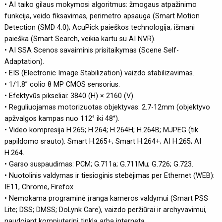
• AI taiko gilaus mokymosi algoritmus: žmogaus atpažinimo
funkcija, veido fiksavimas, perimetro apsauga (Smart Motion
Detection (SMD 4.0); AcuPick paieškos technologija; išmani
paieška (Smart Search, veikia kartu su AI NVR).
• AI SSA Scenos savaiminis prisitaikymas (Scene Self-
Adaptation).
• EIS (Electronic Image Stabilization) vaizdo stabilizavimas.
• 1/1.8” colio 8 MP CMOS sensorius.
• Efektyvūs pikseliai: 3840 (H) × 2160 (V).
• Reguliuojamas motorizuotas objektyvas: 2.7-12mm (objektyvo
apžvalgos kampas nuo 112° iki 48°).
• Video kompresija H.265; H.264; H.264H; H.264B; MJPEG (tik
papildomo srauto). Smart H.265+; Smart H.264+; AI H.265; AI
H.264.
• Garso suspaudimas: PCM; G.711a; G.711Mu; G.726; G.723.
• Nuotolinis valdymas ir tiesioginis stebėjimas per Ethernet (WEB):
IE11, Chrome, Firefox.
• Nemokama programinė įranga kameros valdymui (Smart PSS
Lite; DSS; DMSS; DoLynk Care), vaizdo peržiūrai ir archyvavimui,
naudojant kompiuterinį tinklą arba internetą.