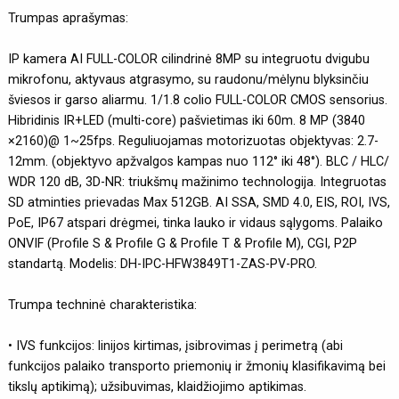
Trumpas aprašymas:
IP kamera AI FULL-COLOR cilindrinė 8MP su integruotu dvigubu
mikrofonu, aktyvaus atgrasymo, su raudonu/mėlynu blyksinčiu
šviesos ir garso aliarmu. 1/1.8 colio FULL-COLOR CMOS sensorius.
Hibridinis IR+LED (multi-core) pašvietimas iki 60m. 8 MP (3840
×2160)@ 1~25fps. Reguliuojamas motorizuotas objektyvas: 2.7-
12mm. (objektyvo apžvalgos kampas nuo 112° iki 48°). BLC / HLC/
WDR 120 dB, 3D-NR: triukšmų mažinimo technologija. Integruotas
SD atminties prievadas Max 512GB. AI SSA, SMD 4.0, EIS, ROI, IVS,
PoE, IP67 atspari drėgmei, tinka lauko ir vidaus sąlygoms. Palaiko
ONVIF (Profile S & Profile G & Profile T & Profile M), CGI, P2P
standartą. Modelis: DH-IPC-HFW3849T1-ZAS-PV-PRO.
Trumpa techninė charakteristika:
• IVS funkcijos: linijos kirtimas, įsibrovimas į perimetrą (abi
funkcijos palaiko transporto priemonių ir žmonių klasifikavimą bei
tikslų aptikimą); užsibuvimas, klaidžiojimo aptikimas.