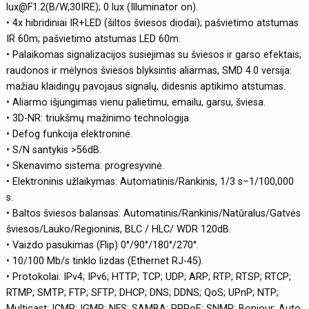
lux@F1.2(B/W,30IRE); 0 lux (Illuminator on).
• 4x hibridiniai IR+LED (šiltos šviesos diodai); pašvietimo atstumas
IR 60m; pašvietimo atstumas LED 60m.
• Palaikomas signalizacijos susiejimas su šviesos ir garso efektais;
raudonos ir mėlynos šviesos blyksintis aliarmas, SMD 4.0 versija:
mažiau klaidingų pavojaus signalų, didesnis aptikimo atstumas.
• Aliarmo išjungimas vienu palietimu, emailu, garsu, šviesa.
• 3D-NR: triukšmų mažinimo technologija.
• Defog funkcija elektroninė.
• S/N santykis >56dB.
• Skenavimo sistema: progresyvinė.
• Elektroninis užlaikymas: Automatinis/Rankinis, 1/3 s–1/100,000
s.
• Baltos šviesos balansas: Automatinis/Rankinis/Natūralus/Gatvės
šviesos/Lauko/Regioninis, BLC / HLC/ WDR 120dB.
• Vaizdo pasukimas (Flip) 0°/90°/180°/270°.
• 10/100 Mb/s tinklo lizdas (Ethernet RJ-45).
• Protokolai: IPv4; IPv6; HTTP; TCP; UDP; ARP; RTP; RTSP; RTCP;
RTMP; SMTP; FTP; SFTP; DHCP; DNS; DDNS; QoS; UPnP; NTP;
Multicast; ICMP; IGMP; NFS; SAMBA; PPPoE; SNMP; Bonjour; Auto