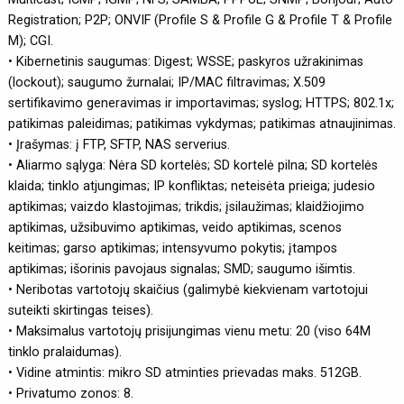
Registration; P2P; ONVIF (Profile S & Profile G & Profile T & Profile
M); CGI.
• Kibernetinis saugumas: Digest; WSSE; paskyros užrakinimas
(lockout); saugumo žurnalai; IP/MAC filtravimas; X.509
sertifikavimo generavimas ir importavimas; syslog; HTTPS; 802.1x;
patikimas paleidimas; patikimas vykdymas; patikimas atnaujinimas.
• Įrašymas: į FTP, SFTP, NAS serverius.
• Aliarmo sąlyga: Nėra SD kortelės; SD kortelė pilna; SD kortelės
klaida; tinklo atjungimas; IP konfliktas; neteisėta prieiga; judesio
aptikimas; vaizdo klastojimas; trikdis; įsilaužimas; klaidžiojimo
aptikimas, užsibuvimo aptikimas, veido aptikimas, scenos
keitimas; garso aptikimas; intensyvumo pokytis; įtampos
aptikimas; išorinis pavojaus signalas; SMD; saugumo išimtis.
• Neribotas vartotojų skaičius (galimybė kiekvienam vartotojui
suteikti skirtingas teises).
• Maksimalus vartotojų prisijungimas vienu metu: 20 (viso 64M
tinklo pralaidumas).
• Vidine atmintis: mikro SD atminties prievadas maks. 512GB.
• Privatumo zonos: 8.