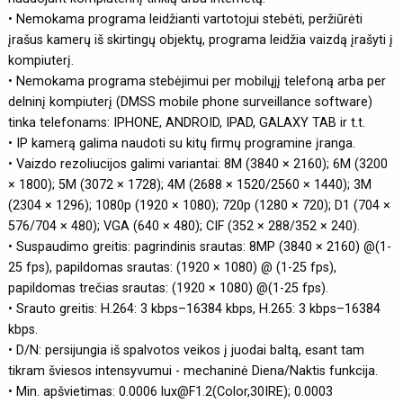
• Nemokama programa leidžianti vartotojui stebėti, peržiūrėti
įrašus kamerų iš skirtingų objektų, programa leidžia vaizdą įrašyti į
kompiuterį.
• Nemokama programa stebėjimui per mobilųjį telefoną arba per
delninį kompiuterį (DMSS mobile phone surveillance software)
tinka telefonams: IPHONE, ANDROID, IPAD, GALAXY TAB ir t.t.
• IP kamerą galima naudoti su kitų firmų programine įranga.
• Vaizdo rezoliucijos galimi variantai: 8M (3840 × 2160); 6M (3200
× 1800); 5M (3072 × 1728); 4M (2688 × 1520/2560 × 1440); 3M
(2304 × 1296); 1080p (1920 × 1080); 720p (1280 × 720); D1 (704 ×
576/704 × 480); VGA (640 × 480); CIF (352 × 288/352 × 240).
• Suspaudimo greitis: pagrindinis srautas: 8MP (3840 × 2160) @(1-
25 fps), papildomas srautas: (1920 × 1080) @ (1-25 fps),
papildomas trečias srautas: (1920 × 1080) @(1-25 fps).
• Srauto greitis: H.264: 3 kbps–16384 kbps, H.265: 3 kbps–16384
kbps.
• D/N: persijungia iš spalvotos veikos į juodai baltą, esant tam
tikram šviesos intensyvumui - mechaninė Diena/Naktis funkcija.
• Min. apšvietimas: 0.0006 lux@F1.2(Color,30IRE); 0.0003