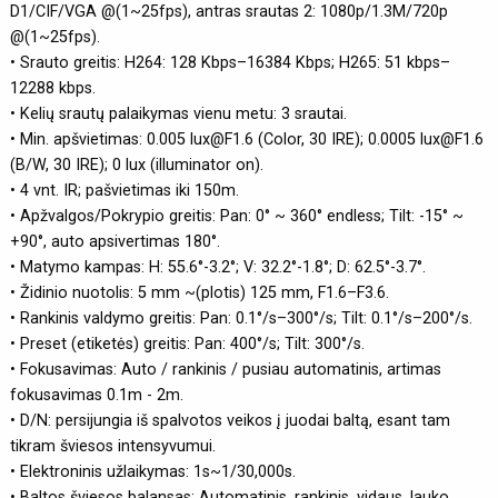
D1/CIF/VGA @(1~25fps), antras srautas 2: 1080p/1.3M/720p
@(1~25fps).
• Srauto greitis: H264: 128 Kbps–16384 Kbps; H265: 51 kbps–
12288 kbps.
• Kelių srautų palaikymas vienu metu: 3 srautai.
• Min. apšvietimas: 0.005 lux@F1.6 (Color, 30 IRE); 0.0005 lux@F1.6
(B/W, 30 IRE); 0 lux (illuminator on).
• 4 vnt. IR; pašvietimas iki 150m.
• Apžvalgos/Pokrypio greitis: Pan: 0° ~ 360° endless; Tilt: -15° ~
+90°, auto apsivertimas 180°.
• Matymo kampas: H: 55.6°-3.2°; V: 32.2°-1.8°; D: 62.5°-3.7°.
• Židinio nuotolis: 5 mm ~(plotis) 125 mm, F1.6–F3.6.
• Rankinis valdymo greitis: Pan: 0.1°/s–300°/s; Tilt: 0.1°/s–200°/s.
• Preset (etiketės) greitis: Pan: 400°/s; Tilt: 300°/s.
• Fokusavimas: Auto / rankinis / pusiau automatinis, artimas
fokusavimas 0.1m - 2m.
• D/N: persijungia iš spalvotos veikos į juodai baltą, esant tam
tikram šviesos intensyvumui.
• Elektroninis užlaikymas: 1s~1/30,000s.
• Baltos šviesos balansas: Automatinis, rankinis, vidaus, lauko,