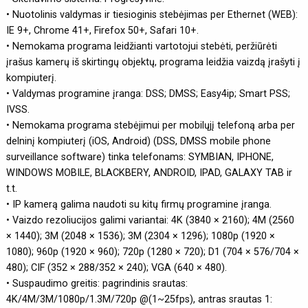
• Nuotolinis valdymas ir tiesioginis stebėjimas per Ethernet (WEB):
IE 9+, Chrome 41+, Firefox 50+, Safari 10+.
• Nemokama programa leidžianti vartotojui stebėti, peržiūrėti
įrašus kamerų iš skirtingų objektų, programa leidžia vaizdą įrašyti į
kompiuterį.
• Valdymas programine įranga: DSS; DMSS; Easy4ip; Smart PSS;
IVSS.
• Nemokama programa stebėjimui per mobilųjį telefoną arba per
delninį kompiuterį (iOS, Android) (DSS, DMSS mobile phone
surveillance software) tinka telefonams: SYMBIAN, IPHONE,
WINDOWS MOBILE, BLACKBERY, ANDROID, IPAD, GALAXY TAB ir
t.t.
• IP kamerą galima naudoti su kitų firmų programine įranga.
• Vaizdo rezoliucijos galimi variantai: 4K (3840 × 2160); 4M (2560
× 1440); 3M (2048 × 1536); 3M (2304 × 1296); 1080p (1920 ×
1080); 960p (1920 × 960); 720p (1280 × 720); D1 (704 × 576/704 ×
480); CIF (352 × 288/352 × 240); VGA (640 × 480).
• Suspaudimo greitis: pagrindinis srautas:
4K/4M/3M/1080p/1.3M/720p @(1~25fps), antras srautas 1: