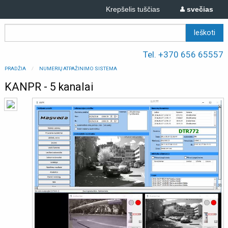
Krepšelis tuščias
svečias
Tel. +370 656 65557
PRADŽIA
NUMERIŲ ATPAŽINIMO SISTEMA
KANPR - 5 kanalai