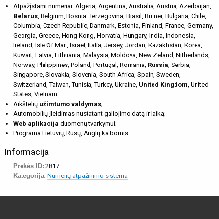
Atpažįstami numeriai: Algeria, Argentina, Australia, Austria, Azerbaijan,
Belarus
, Belgium, Bosnia Herzegovina, Brasil, Brunei, Bulgaria, Chile,
Columbia, Czech Republic, Danmark, Estonia, Finland, France, Germany,
Georgia, Greece, Hong Kong, Horvatia, Hungary, India, Indonesia,
Ireland, Isle Of Man, Israel, Italia, Jersey, Jordan, Kazakhstan, Korea,
Kuwait, Latvia, Lithuania, Malaysia, Moldova, New Zeland, Nitherlands,
Norway, Philippines, Poland, Portugal, Romania,
Russia
, Serbia,
Singapore, Slovakia, Slovenia, South Africa, Spain, Sweden,
Switzerland, Taiwan, Tunisia, Turkey, Ukraine,
United Kingdom
, United
States, Vietnam
Aikštelių
užimtumo valdymas
;
Automobilių įleidimas nustatant galiojimo datą ir laiką;
Web aplikacija
duomenų tvarkymui;
Programa Lietuvių, Rusų, Anglų kalbomis.
Informacija
Prekės ID:
2817
Kategorija:
Numerių atpažinimo sistema