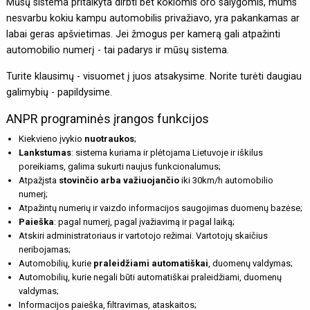
Mūsų sistema pritaikyta dirbti bet kokiomis oro salygomis, mums
nesvarbu kokiu kampu automobilis privažiavo, yra pakankamas ar
labai geras apšvietimas. Jei žmogus per kamerą gali atpažinti
automobilio numerį - tai padarys ir mūsų sistema.
Turite klausimų - visuomet į juos atsakysime. Norite turėti daugiau
galimybių - papildysime.
ANPR programinės įrangos funkcijos
Kiekvieno įvykio
nuotraukos
;
Lankstumas
: sistema kuriama ir plėtojama Lietuvoje ir iškilus
poreikiams, galima sukurti naujus funkcionalumus;
Atpažįsta
stovinčio arba važiuojančio
iki 30km/h automobilio
numerį;
Atpažintų numerių ir vaizdo informacijos saugojimas duomenų bazėse;
Paieška
: pagal numerį, pagal įvažiavimą ir pagal laiką;
Atskiri administratoriaus ir vartotojo režimai. Vartotojų skaičius
neribojamas;
Automobilių, kurie
praleidžiami automatiškai
, duomenų valdymas;
Automobilių, kurie negali būti automatiškai praleidžiami, duomenų
valdymas;
Informacijos paieška, filtravimas, ataskaitos;