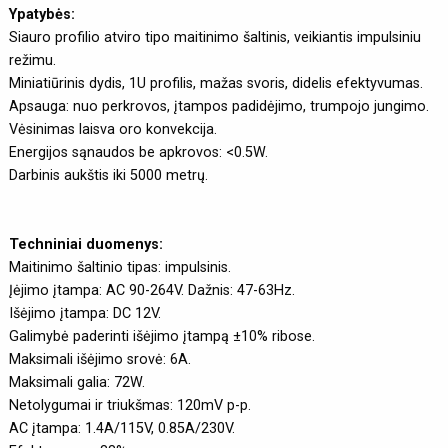
Ypatybės:
Siauro profilio atviro tipo maitinimo šaltinis, veikiantis impulsiniu
režimu.
Miniatiūrinis dydis, 1U profilis, mažas svoris, didelis efektyvumas.
Apsauga: nuo perkrovos, įtampos padidėjimo, trumpojo jungimo.
Vėsinimas laisva oro konvekcija.
Energijos sąnaudos be apkrovos: <0.5W.
Darbinis aukštis iki 5000 metrų.
Techniniai duomenys:
Maitinimo šaltinio tipas: impulsinis.
Įėjimo įtampa: AC 90-264V. Dažnis: 47-63Hz.
Išėjimo įtampa: DC 12V.
Galimybė paderinti išėjimo įtampą ±10% ribose.
Maksimali išėjimo srovė: 6A.
Maksimali galia: 72W.
Netolygumai ir triukšmas: 120mV p-p.
AC įtampa: 1.4A/115V, 0.85A/230V.