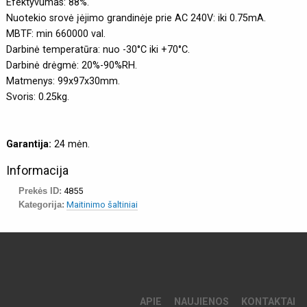
Efektyvumas: 88%.
Nuotekio srovė įėjimo grandinėje prie AC 240V: iki 0.75mA.
MBTF: min 660000 val.
Darbinė temperatūra: nuo -30°C iki +70°C.
Darbinė drėgmė: 20%-90%RH.
Matmenys: 99x97x30mm.
Svoris: 0.25kg.
Garantija:
24 mėn.
Informacija
Prekės ID:
4855
Kategorija:
Maitinimo šaltiniai
APIE
NAUJIENOS
KONTAKTAI