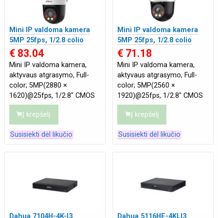
Mini IP valdoma kamera
Mini IP valdoma kamera
5MP 25fps, 1/2.8 colio
5MP 25fps, 1/2.8 colio
CMOS sensorius, 4G
CMOS sensorius, WIFI
€ 83.04
€ 71.18
Mini IP valdoma kamera,
Mini IP valdoma kamera,
aktyvaus atgrasymo, Full-
aktyvaus atgrasymo, Full-
color; 5MP(2880 ×
color; 5MP(2560 ×
1620)@25fps, 1/2.8" CMOS
1920)@25fps, 1/2.8" CMOS
sensorius, IR pašvietimas iki
sensorius, išmanus dvigubas
Į krepšelį
Į krepšelį
30m, LED šiltos šviesos iki
pašvietimas IR+šiltos
30m, SD iki 256 GB, 4mm
šviesos, SD iki 256 GB, 4mm
Susisiekti dėl likučio
Susisiekti dėl likučio
objektyvas, apžvalgos
objektyvas, apžvalgos
kampas apie 81°, F1.6,
kampas apie 80.4°, F1.6,
sukimosi kampas 345°, su
sukimosi kampas 345°, su
integruotu mikrofonu ir
integruotu mikrofonu ir
garsiakalbiu, 4G ryšys; H.264,
garsiakalbiu, Wi-Fi 2.4GHz;
H.265, IP66 tinka lauko
H.264, H.265, IP66 tinka
sąlygoms, išmanaus sekimo,
lauko sąlygoms, išmanaus
žmogaus aptikimo funkcijos;
sekimo, žmogaus aptikimo
Dahua 7104H-4K-I3
Dahua 5116HE-4KLI3